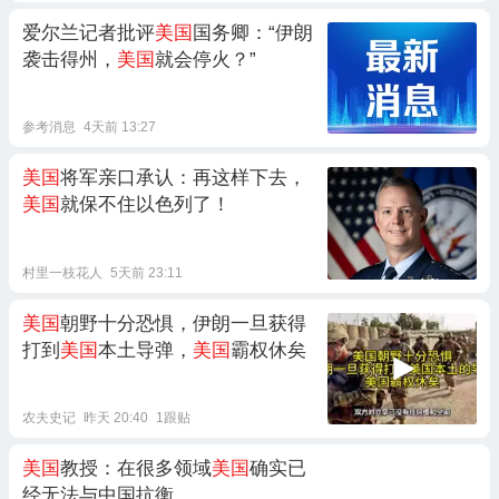
爱尔兰记者批评
美国
国务卿：“伊朗
袭击得州，
美国
就会停火？”
参考消息
4天前 13:27
美国
将军亲口承认：再这样下去，
美国
就保不住以色列了！
村里一枝花人
5天前 23:11
美国
朝野十分恐惧，伊朗一旦获得
打到
美国
本土导弹，
美国
霸权休矣
农夫史记
昨天 20:40
1跟贴
美国
教授：在很多领域
美国
确实已
经无法与中国抗衡