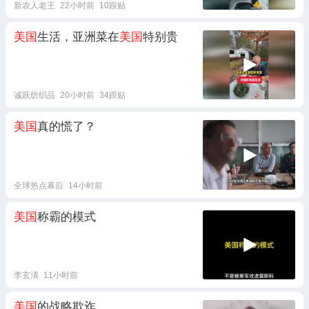
新农人老王
22小时前
10跟贴
美国
生活，亚洲菜在
美国
特别贵
诚跃纺织品
20小时前
34跟贴
美国
真的慌了？
全球热点幕后
14小时前
美国
称霸的模式
李玄清
11小时前
美国
的战略欺诈