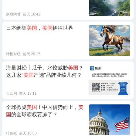
荆棘阿甘
前天 16:42
日本绑架
美国
，
美国
牺牲世界
叶檀财经
前天 20:15
海量财经丨瓜子、水饺威胁
美国
？
这几家“
美国
严选”品牌业绩几何？
大众网
前天 18:11
全球掀桌
美国
！中国借势而上，
美
国
的全球霸权要凉了？
叶葉夜
前天 16:50