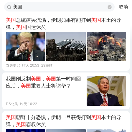
取消
美国
总统痛哭流涕，伊朗如果有能打到
美国
本土的导
弹，
美国
国运休矣
农夫史记
昨天 20:53
29跟贴
我国刚反制
美国
，
美国
第一时间回
应后，
美国
重要人士将访华？
DS北风
昨天 10:22
美国
朝野十分恐惧，伊朗一旦获得打到
美国
本土的导
弹，
美国
霸权休矣