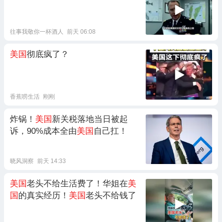
往事我敬你一杯酒人
前天 06:08
美国
彻底疯了？
香蕉唠生活
刚刚
炸锅！
美国
新关税落地当日被起
诉，90%成本全由
美国
自己扛！
晓风洞察
前天 14:33
美国
老头不给生活费了！华姐在
美
国
的真实经历！
美国
老头不给钱了