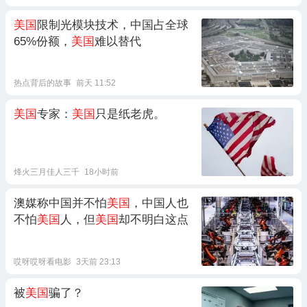
美国
限制光模块技术，中国占全球
65%份额，
美国
难以替代
热点背后的故事
前天 11:52
美国
专家：
美国
只是纸老虎。
烽火三月佳人三千
18小时前
澳媒称中国并不怕
美国
，中国人也
不怕
美国
人，但
美国
却不明白这点
哎呀哎呀看电影
3天前 23:13
被
美国
骗了？