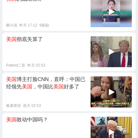
晓小说
昨天 17:12
9跟贴
美国
彻底失算了
Patient二音
昨天 02:53
美国
博主打脸CNN，直呼：中国已
经领先
美国
，中国比
美国
好多了
银幕密语
前天 02:53
美国
敢动中国吗？