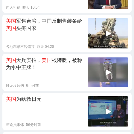
向天祈福
昨天 10:54
美国
军售台湾，中国反制售装备给
美国
头疼国家
各地精彩不容错过
昨天 04:28
美国
大兵实拍，
美国
核潜艇，被称
为水中王牌！
卧龙没烦恼
6小时前
美国
为啥救日元
评论员李炜
56分钟前