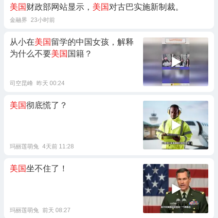
美国
财政部网站显示，
美国
对古巴实施新制裁。
金融界
23小时前
从小在
美国
留学的中国女孩，解释
为什么不要
美国
国籍？
司空昆峰
昨天 00:24
美国
彻底慌了？
玛丽莲萌兔
4天前 11:28
美国
坐不住了！
玛丽莲萌兔
前天 08:27