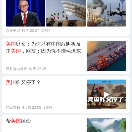
农夫史记
昨天 20:37
5跟贴
美国
财长：为何只有中国敢叫板反
击
美国
，网友：因为你不懂毛泽东
风月得自难寻
昨天 22:26
美国
咋又停了？
静思有我
4天前 22:08
1跟贴
帮
美国
续命