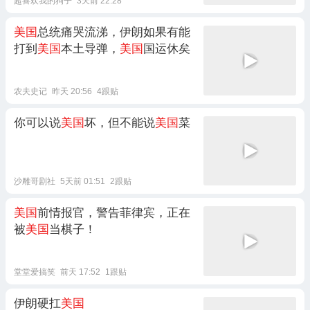
超喜欢我的狗子
3天前 22:28
美国
总统痛哭流涕，伊朗如果有能
打到
美国
本土导弹，
美国
国运休矣
农夫史记
昨天 20:56
4跟贴
你可以说
美国
坏，但不能说
美国
菜
沙雕哥剧社
5天前 01:51
2跟贴
美国
前情报官，警告菲律宾，正在
被
美国
当棋子！
堂堂爱搞笑
前天 17:52
1跟贴
伊朗硬扛
美国