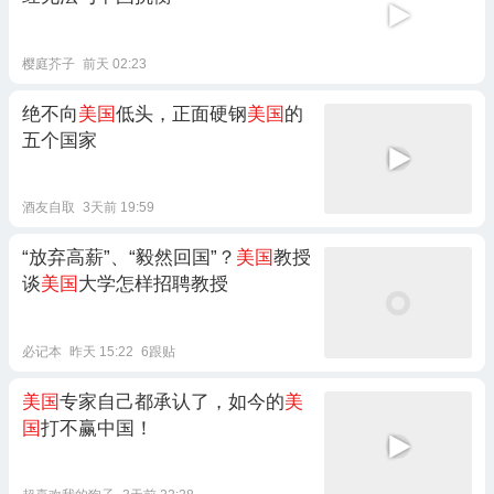
樱庭芥子
前天 02:23
绝不向
美国
低头，正面硬钢
美国
的
五个国家
酒友自取
3天前 19:59
“放弃高薪”、“毅然回国”？
美国
教授
谈
美国
大学怎样招聘教授
必记本
昨天 15:22
6跟贴
美国
专家自己都承认了，如今的
美
国
打不赢中国！