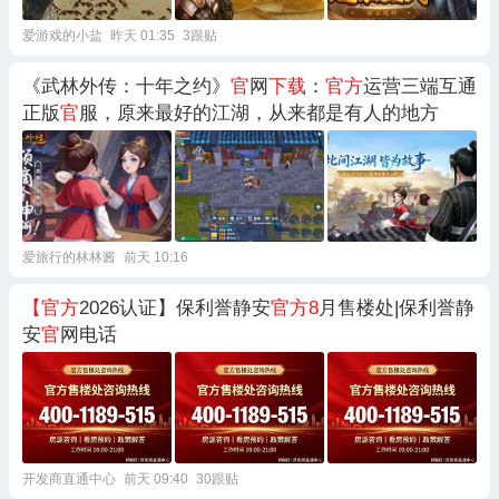
爱游戏的小盐
昨天 01:35
3跟贴
《武林外传：十年之约》
官
网
下载
：
官方
运营三端互通
正版
官
服，原来最好的江湖，从来都是有人的地方
爱旅行的林林酱
前天 10:16
【官方
2026认证】保利誉静安
官方8
月售楼处|保利誉静
安
官
网电话
开发商直通中心
前天 09:40
30跟贴