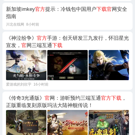
新加坡imkey
官方
提示：冷钱包中国用户
下载官
网安全
指南
川北在线网
8小时前
《神泣纷争》
官方
手游：创天研发三九发行，怀旧星光
宣发，
官
网三端互通
下载
爱游戏的刘欣宇
16小时前
《传奇3光通版》
官
网：游昕预约三端互通
官方下载
，
正版重临复刻原版玛法大陆神舰传说！