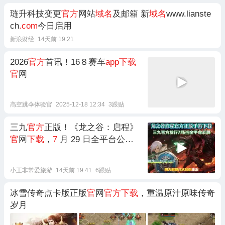
琏升科技变更
官方
网站
域名
及邮箱 新
域名
www.lianste
ch
.com
今日启用
新浪财经
14天前 19:21
2026
官方
首讯！16８赛车
app下载
官
网
高空跳伞体验官
2025-12-18 12:34
3跟贴
三九
官方
正版！《龙之谷：启程》
官
网
下载
，
7
月 29 日全平台公测
首发开启！
小王非常爱旅游
14天前 19:41
6跟贴
冰雪传奇点卡版正版
官
网
官方下载
，重温原汁原味传奇
岁月