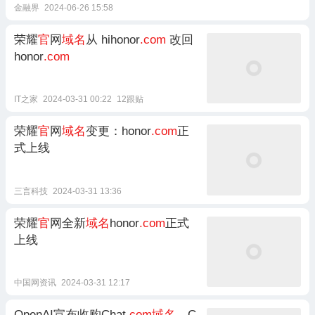
金融界
2024-06-26 15:58
荣耀
官
网
域名
从 hihonor
.com
改回
honor
.com
IT之家
2024-03-31 00:22
12跟贴
荣耀
官
网
域名
变更：honor
.com
正
式上线
三言科技
2024-03-31 13:36
荣耀
官
网全新
域名
honor
.com
正式
上线
中国网资讯
2024-03-31 12:17
OpenAI宣布收购Chat
.com域名
，C