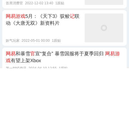
首席消费官
2022-12-02 13:40
1跟贴
网易游戏
5月：《天下3》驭鲛
记
联
动《大唐无双》新资料片
妖气玩家
2022-05-01 00:00
1跟贴
网易
和暴雪
官
宣“复合” 暴雪国服将于夏季回归
网易游
戏
有望上架Xbox
第一财经资讯
2024-04-10 12:55
1跟贴
官
宣！
网易
与微软达成协议，《魔
兽世界》等
游戏
今夏重返中国市场
据
网易游戏官
微消息，4月10日，
网易
与...
华夏时报
2024-04-10 14:42
暴雪和
网易官
宣重新合作！国服
游戏
今夏开始回归
3DMGAME官方号
2024-04-10 09:39
5跟贴