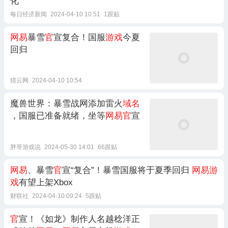
化
每日经济新闻
2024-04-10 10:51
1跟贴
网易
暴雪
官
宣复合！国服
游戏
今夏
回归
猎云网
2024-04-10 10:54
魔兽世界：暴雪战网添加雷火
域名
，国服已准备就绪，坐等
网易官
宣
胖哥游戏说
2024-05-30 14:01
66跟贴
网易
、暴雪
官
宣“复合”！暴雪国服将于夏季回归
网易游
戏
有望上架Xbox
财联社
2024-04-10 09:24
5跟贴
官
宣！《如龙》制作人名越稔洋正