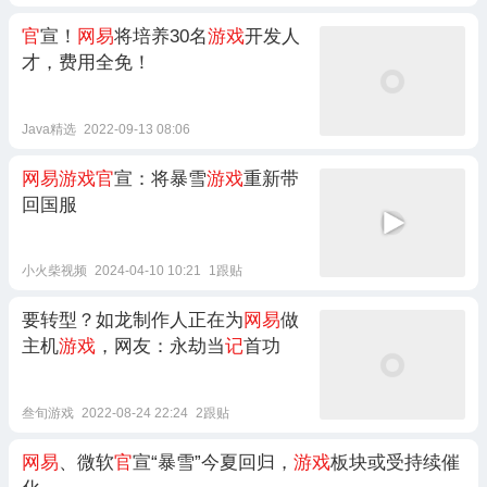
官
宣！
网易
将培养30名
游戏
开发人
才，费用全免！
Java精选
2022-09-13 08:06
网易游戏官
宣：将暴雪
游戏
重新带
回国服
小火柴视频
2024-04-10 10:21
1跟贴
要转型？如龙制作人正在为
网易
做
主机
游戏
，网友：永劫当
记
首功
叁旬游戏
2022-08-24 22:24
2跟贴
网易
、微软
官
宣“暴雪”今夏回归，
游戏
板块或受持续催