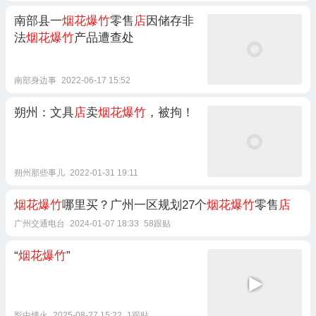
南部县一
烟花爆竹
零售
店
因储存非
法
烟花爆竹
产品遭查处
南部身边事
2022-06-17 15:52
朔州：文具
店
卖
烟花爆竹
，被拘！
朔州那些事儿
2022-01-31 19:11
烟花爆竹
哪里买？广州一区规划27个
烟花爆竹
零售
店
广州交通电台
2024-01-07 18:33
58跟贴
“
烟花爆竹
”
影中烽火
2025-08-27 15:22
1跟贴