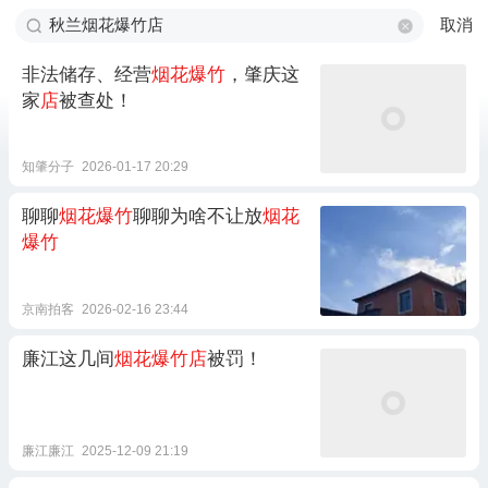
取消
非法储存、经营
烟花爆竹
，肇庆这
家
店
被查处！
知肇分子
2026-01-17 20:29
聊聊
烟花爆竹
聊聊为啥不让放
烟花
爆竹
京南拍客
2026-02-16 23:44
廉江这几间
烟花爆竹店
被罚！
廉江廉江
2025-12-09 21:19