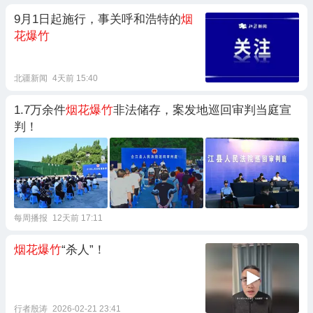
9月1日起施行，事关呼和浩特的
烟
花爆竹
北疆新闻
4天前 15:40
1.7万余件
烟花爆竹
非法储存，案发地巡回审判当庭宣
判！
每周播报
12天前 17:11
烟花爆竹
“杀人”！
行者殷涛
2026-02-21 23:41