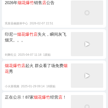
2026年
烟花爆竹
销售
店
公告
巩留县融媒体中心
2026-02-07 22:51
印尼一
烟花爆竹店
失火，瞬间灰飞
烟灭。。。
剑舞红尘
2025-04-07 11:18
1跟贴
烟花爆竹店
起火 群众看了场免费
烟
花
秀
小火柴视频
2025-01-29 09:14
18跟贴
正在公示！87家
烟花爆竹
经营
店
！