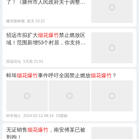
了！《滕州市人民政府关于调整禁
止燃放
烟花爆竹
区域的通告（征求
意见稿）》 发布
滕州新鲜视
前天 23:22
招远市拟扩大
烟花爆竹
禁止燃放区
域！范围新增53个村居，你支持还
是反对？
招远论坛
5天前 21:01
蚌埠
烟花爆竹
事件呼吁全国禁止燃放
烟花爆竹
？
科学佣人
2024-02-12 08:14
15跟贴
无证销售
烟花爆竹
，南安傅某已被
刑拘！