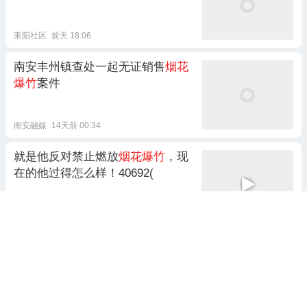
耒阳社区
前天 18:06
南安丰州镇查处一起无证销售
烟花
爆竹
案件
南安融媒
14天前 00:34
就是他反对禁止燃放
烟花爆竹
，现
在的他过得怎么样！40692(
今日搞笑分享
6天前 06:04
烟花爆竹
影响我县春节空气！请不
放或少放
烟花爆竹
！
仙居发布
2022-02-07 15:08