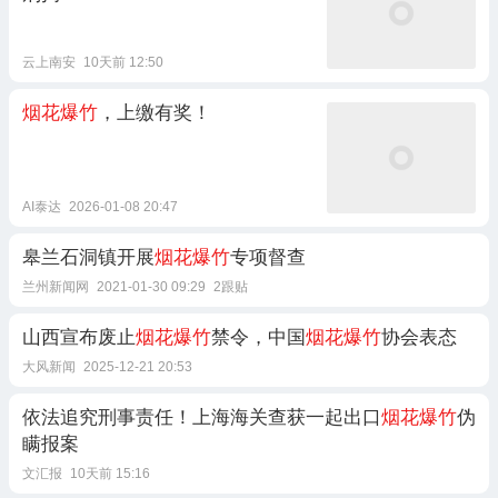
云上南安
10天前 12:50
烟花爆竹
，上缴有奖！
AI泰达
2026-01-08 20:47
皋兰石洞镇开展
烟花爆竹
专项督查
兰州新闻网
2021-01-30 09:29
2跟贴
山西宣布废止
烟花爆竹
禁令，中国
烟花爆竹
协会表态
大风新闻
2025-12-21 20:53
依法追究刑事责任！上海海关查获一起出口
烟花爆竹
伪
瞒报案
文汇报
10天前 15:16