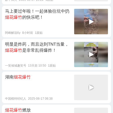
马上要过年啦！一起体验往坑中扔
烟花爆竹
的快乐吧！
阿峰解说6y
8小时前
1跟贴
明显是炸药，而且达到TNT当量，
烟花爆竹
是非常乱得爆炸！
一笑倾城趣笑号
13天前 10:50
1跟贴
湖南
烟花爆竹
中国模特经纪人
2025-06-17 06:38
烟花爆竹
燃放