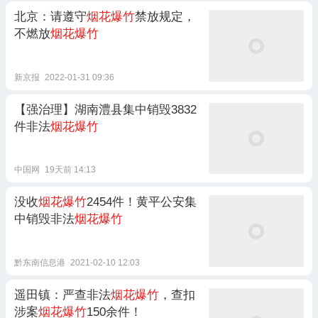
北京：请遵守
烟花爆竹
禁放规定，
不燃放
烟花爆竹
新京报
2022-01-31 09:36
【强治理】湖南澧县集中销毁3832
件非法
烟花爆竹
中国网
19天前 14:13
没收
烟花爆竹
2454件！黄平公安集
中销毁非法
烟花爆竹
黔东南信息港
2021-02-10 12:03
遥田镇：严查非法
烟花爆竹
，查扣
涉案
烟花爆竹
150余件！