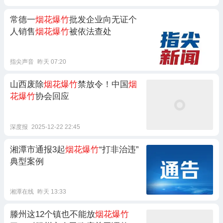
常德一
烟花爆竹
批发企业向无证个
人销售
烟花爆竹
被依法查处
指尖声音
昨天 07:20
山西废除
烟花爆竹
禁放令！中国
烟
花爆竹
协会回应
深度报
2025-12-22 22:45
湘潭市通报3起
烟花爆竹
“打非治违”
典型案例
湘潭在线
昨天 13:33
滕州这12个镇也不能放
烟花爆竹