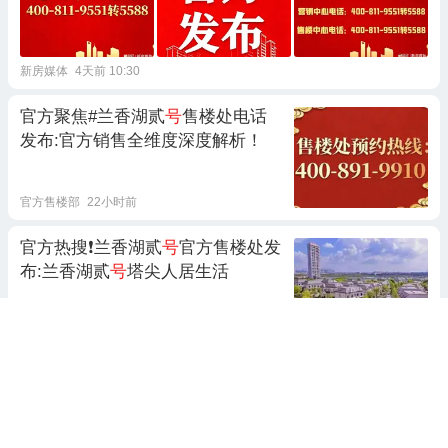
新房媒体
4天前 10:30
官方聚焦#兰香湖贰
号
售楼处电话
发布:官方销售全维度深度解析！
官方售楼部
22小时前
官方热搜❗兰香湖贰
号
官方售楼处发
布:兰香湖贰
号
塔尖人居生活
开发商直销通
9天前 10:32
㊋✦官网最新✦紫贵·贰
号
院(2026北京NO.1@紫贵·贰
号
院售楼处电话)官方企业网站-首页全网精选:紫贵·贰
号
院房价\户型图\楼盘评测