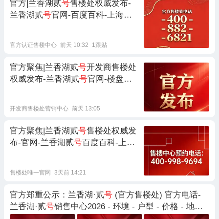
官方|兰香湖贰
号
售楼处权威发布-
兰香湖贰
号
官网-百度百科-上海优
选好房子
官方认证售楼中心
前天 10:32
1跟贴
官方聚焦|兰香湖贰
号
开发商售楼处
权威发布-兰香湖贰
号
官网-楼盘百
科-上海精致好房子
开发商售楼处营销中心
前天 13:05
官方聚焦|兰香湖贰
号
售楼处权威发
布-官网-兰香湖贰
号
百度百科-上海
优选好房子!
售楼处唯一官网
3天前 14:21
官方郑重公示：兰香湖·贰
号
(官方售楼处) 官方电话-
兰香湖·贰
号
销售中心2026 - 环境 - 户型 - 价格 - 地址 -
楼盘详情 - 配套 - 电话！