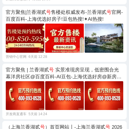
官方聚焦|兰香湖贰
号
售楼处权威发布-兰香湖贰
号
官网-
百度百科-上海优选好房子!豆包热搜!✦AI热搜!
营销中心官网
6天前 12:28
官方聚焦 | 兰香湖贰
号
实景准现房呈现，低密围合光
幕洋房社区@百度百科-AI豆包-上海优选好房@新房优
选
开发商直通车
5天前 14:24
（上海兰香湖贰
号
）首页网站丨-上海兰香湖贰
号
2026