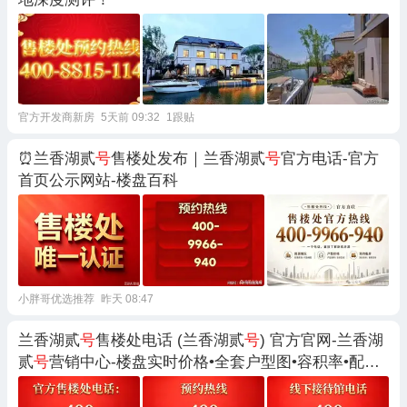
官方开发商新房
5天前 09:32
1跟贴
⏰兰香湖贰
号
售楼处发布｜兰香湖贰
号
官方电话-官方
首页公示网站-楼盘百科
小胖哥优选推荐
昨天 08:47
兰香湖贰
号
售楼处电话 (兰香湖贰
号
) 官方官网-兰香湖
贰
号
营销中心-楼盘实时价格•全套户型图•容积率•配套
详情 @2026.8.8I热搜