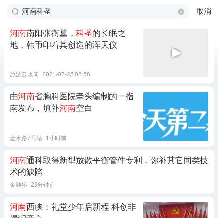
取消
河南
南阳张衡墓，
科圣
的长眠之
地，韩币印着其创造的浑天仪
旅游云水间
2021-07-25 08:58
由
河南
省胸科医院牵头编制的一指
南发布，填补
河南
空白
金水路7号站
1小时前
河南
通科取得新型放散平衡管件专利，弥补其它同类技
术的缺陷
金融界
23分钟前
河南
西峡：礼堂少年启新程 科创非