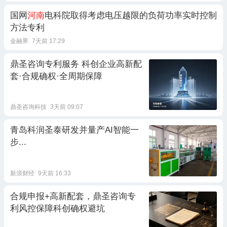
国网
河南
电科院取得考虑电压越限的负荷功率实时控制
方法专利
金融界
7天前 17:29
鼎圣咨询专利服务 科创企业高新配
套·合规确权·全周期保障
鼎圣咨询科技
3天前 09:07
青岛科润圣泰研发并量产AI智能一
步...
新浪财经
9天前 16:33
合规申报+高新配套，鼎圣咨询专
利风控保障科创确权避坑