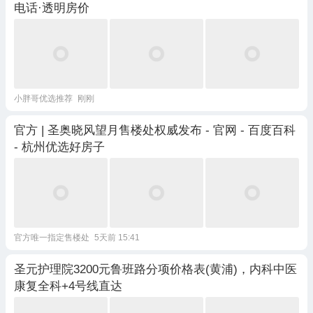
电话·透明房价
小胖哥优选推荐
刚刚
官方 | 圣奥晓风望月售楼处权威发布 - 官网 - 百度百科
- 杭州优选好房子
官方唯一指定售楼处
5天前 15:41
圣元护理院3200元鲁班路分项价格表(黄浦)，内科中医
康复全科+4号线直达