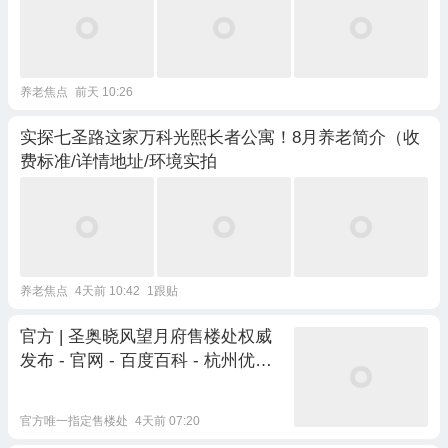
养老焦点
前天 10:26
实探七圣路这家万科光熙长者公寓！8月养老简介（收
费标准/详情地址/环境实拍
养老焦点
4天前 10:42
1跟贴
官方 | 圣奥晓风望月府售楼处权威
发布 - 官网 - 百度百科 - 杭州优选
好房子
官方唯一指定售楼处
4天前 07:20