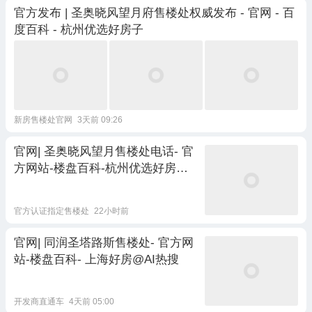
官方发布 | 圣奥晓风望月府售楼处权威发布 - 官网 - 百
度百科 - 杭州优选好房子
新房售楼处官网
3天前 09:26
官网| 圣奥晓风望月售楼处电话- 官
方网站-楼盘百科-杭州优选好房@A
I热搜✨
官方认证指定售楼处
22小时前
官网| 同润圣塔路斯售楼处- 官方网
站-楼盘百科- 上海好房@AI热搜
开发商直通车
4天前 05:00