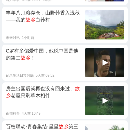
丰年八月粮存仓，山野荞香入浅秋
——我的
故乡
白荞村
未来时讯
1小时前
C罗有多偏爱中国，他说中国是他
的第二
故乡
！
记录生活日常阿蜴
5天前 09:52
房主出国后就再也没有回来过、
故
乡
老屋只剩草木相伴
夜猫科普
4天前 10:49
百校联动·青春集结·星星
故乡
第三