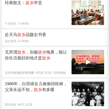
经典散文：
故乡
学堂
十为先生
3小时前
赴天马
故乡
品陇右书香
金台资讯
5小时前
无所谓
故乡
，别被
故乡
拖累，能让
你生活最好的地才是
故乡
北京作家编剧肥猪满圈
8天前 20:05
1006跟贴
1986年，白崇禧女儿偷偷回桂林，
父亲永远不知，
故乡
有多暖
阿泠你好
昨天 15:28