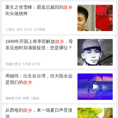
重生之张雪峰：霸道总裁回到
故乡
街头做烧烤
人格志
前天 23:14
117跟贴
1949年开国上将率部解放
故乡
，母
亲见他时却满脸疑惑：您是哪位？
优趣纪史记
6天前 17:30
周锡玮：出生在台湾，但大陆永远
是我们的
故乡
海峡新干线
刚刚
1跟贴
从西电到
故乡
，来一场夏日声景漫
游