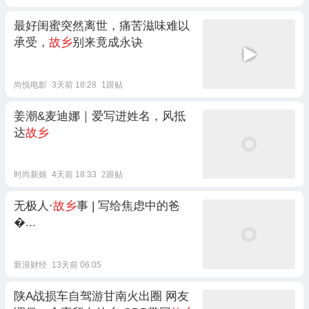
最好闺蜜突然离世，痛苦滋味难以
承受，
故乡
别来竟成永诀
尚悦电影
3天前 18:28
1跟贴
姜潮&麦迪娜｜爱写进姓名，风抵
达
故乡
时尚新娘
4天前 18:33
2跟贴
无极人·
故乡
事 | 写给焦虑中的爸
�...
新浪财经
13天前 06:05
陕A战损车自驾游甘南火出圈 网友