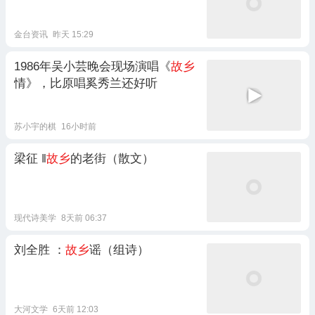
金台资讯
昨天 15:29
1986年吴小芸晚会现场演唱《
故乡
情》，比原唱奚秀兰还好听
苏小宇的棋
16小时前
梁征 ‖
故乡
的老街（散文）
现代诗美学
8天前 06:37
刘全胜 ：
故乡
谣（组诗）
大河文学
6天前 12:03