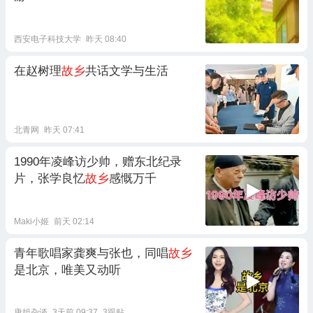
西安电子科技大学
昨天 08:40
在赵树理
故乡
共话文学与生活
北青网
昨天 07:41
1990年凌峰访少帅，赠东北纪录
片，张学良忆
故乡
感慨万千
Maki小姬
前天 02:14
青年歌唱家龚爽与张也，同唱
故乡
是北京，唯美又动听
唐姐杂谈
3天前 09:37
3跟贴