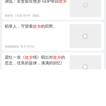
调侃：全责留在他乡 GDP带回
故乡
快科技
3天前 09:49
2跟贴
稻草人，守望着
故乡
的田野。
奇闻新解说
昨天 05:52
梁红一首《
故乡
情》唱出对
故乡
的
思念，优美的旋律，满满的回忆!
仅仅解说
昨天 01:18
果然后排才是王者的
故乡