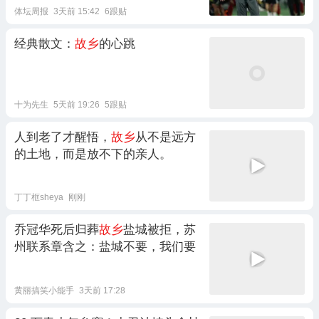
体坛周报
3天前 15:42
6跟贴
经典散文：
故乡
的心跳
十为先生
5天前 19:26
5跟贴
人到老了才醒悟，
故乡
从不是远方
的土地，而是放不下的亲人。
丁丁框sheya
刚刚
乔冠华死后归葬
故乡
盐城被拒，苏
州联系章含之：盐城不要，我们要
黄丽搞笑小能手
3天前 17:28