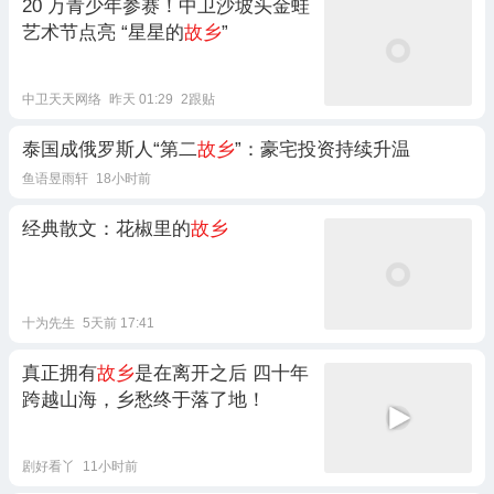
20 万青少年参赛！中卫沙坡头金蛙
艺术节点亮 “星星的
故乡
”
中卫天天网络
昨天 01:29
2跟贴
泰国成俄罗斯人“第二
故乡
”：豪宅投资持续升温
鱼语昱雨轩
18小时前
经典散文：花椒里的
故乡
十为先生
5天前 17:41
真正拥有
故乡
是在离开之后 四十年
跨越山海，乡愁终于落了地！
剧好看丫
11小时前