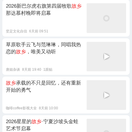
2026新巴尔虎右旗第四届牧歌
故乡
那达慕村晚即将启幕
坚定文化自信
6天前 09:51
草原歌手云飞与范琳琳，同唱我热
恋的
故乡
，唯美又动听
唐姐杂谈
8天前 19:40
1跟贴
故乡
承载的不只是回忆，还有重新
开始的勇气
咖啡coffee影视大全
8天前 10:00
2026星星的
故乡
·宁夏沙坡头金蛙
艺术节启幕