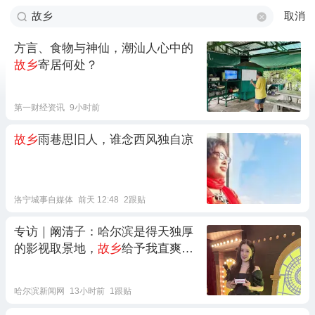
取消
方言、食物与神仙，潮汕人心中的
故乡
寄居何处？
第一财经资讯
9小时前
故乡
雨巷思旧人，谁念西风独自凉
洛宁城事自媒体
前天 12:48
2跟贴
专访｜阚清子：哈尔滨是得天独厚
的影视取景地，
故乡
给予我直爽底
色
哈尔滨新闻网
13小时前
1跟贴