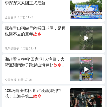
季探探采风团正式启航
金台资讯
3天前 11:43
藏在青山褶皱里的梯田老屋，是再
也回不去的童年
故乡
战争黑匣子
4天前 12:41
湘超看台横幅“回家”引人注目，大
湾区湖南游子跨越山海奔赴
故乡
赛
场
今日女报
前天 17:16
109场两座奖杯 斯卢茨基挥别申
花：上海是第二
故乡