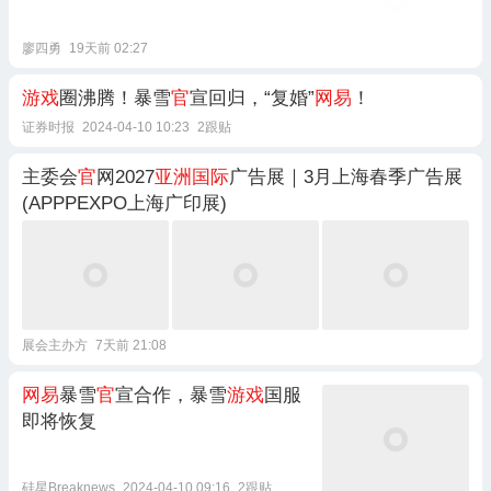
廖四勇
19天前 02:27
游戏
圈沸腾！暴雪
官
宣回归，“复婚”
网易
！
证券时报
2024-04-10 10:23
2跟贴
主委会
官
网2027
亚洲国际
广告展｜3月上海春季广告展
(APPPEXPO上海广印展)
展会主办方
7天前 21:08
网易
暴雪
官
宣合作，暴雪
游戏
国服
即将恢复
硅星Breaknews
2024-04-10 09:16
2跟贴