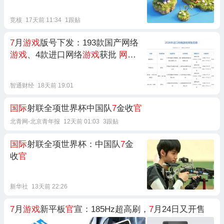
竞核
17天前 11:34
1跟贴
7
月
游戏
版号下发：193款国产网络
游戏
、4款进口网络
游戏
获批
网易
旗下《梦幻西游：再续前缘》等在
列
智通财经
18天前 19:01
国际
射联全项世界杯中国队
7
金收
官
北青网-北京青年报
12天前 01:03
3跟贴
国际
射联全项世界杯：中国队
7
金
收
官
新华社
13天前 22:26
7
月
游戏
新平板
官
宣：185Hz超高刷，
7
月24日又开售