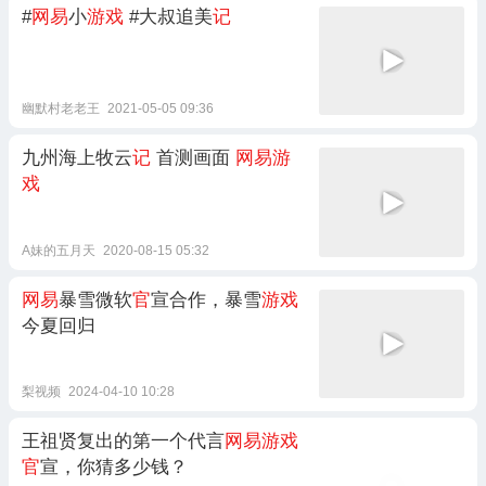
#
网易
小
游戏
#大叔追美
记
幽默村老老王
2021-05-05 09:36
九州海上牧云
记
首测画面
网易游
戏
A妹的五月天
2020-08-15 05:32
网易
暴雪微软
官
宣合作，暴雪
游戏
今夏回归
梨视频
2024-04-10 10:28
王祖贤复出的第一个代言
网易游戏
官
宣，你猜多少钱？