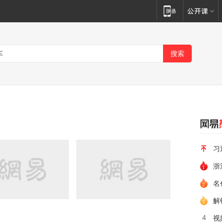
习
浙
名
解
4