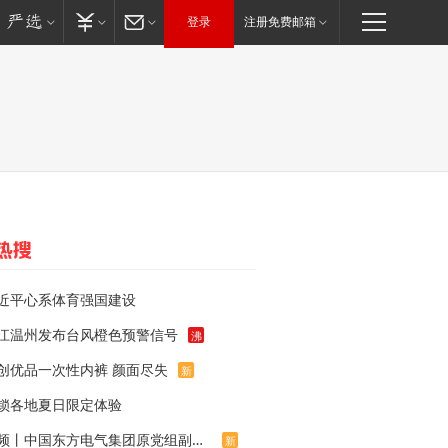
登录
注册免费邮箱
近平心系体育强国建设
江温州发布台风橙色预警信号
沸
创优品一次性内裤 颜面尽失
新
锁各地夏日限定体验
视频丨中国东方电气集团原党组副书记、董事宋致远被查
新