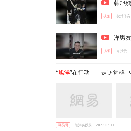
韩旭残
视频
极酷体育
洋男友
视频
肖独贵
“
旭洋
”在行动——走访党群
网易号
旭洋实践队
2022-07-11