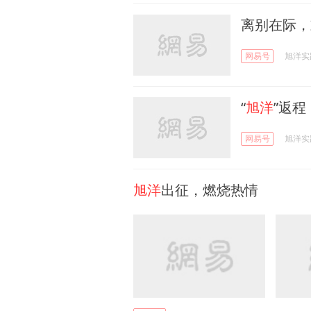
离别在际，
网易号
旭洋实
“
旭洋
”返
网易号
旭洋实
旭洋
出征，燃烧热情