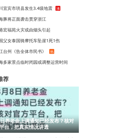
川宜宾市珙县发生3.4级地震
沸
海豚将正面袭击贯穿浙江
港宏福苑火灾或由烟头引起
国父女泰国骑摩托车坠崖1死1伤
江台州《告全体市民书》
热
海多家景点临时闭园或调整运营时间
推荐
8日养老金上调通知已经发布？核对
平台，把真实情况讲透