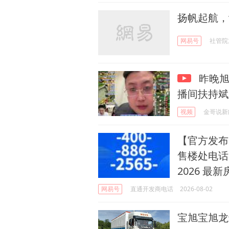
扬帆起航，
网易号
社管院
昨晚旭
播间扶持斌
视频
金哥说新
【官方发布
售楼处电话
2026 
网易号
直通开发商电话
2026-08-02
宝旭宝旭龙