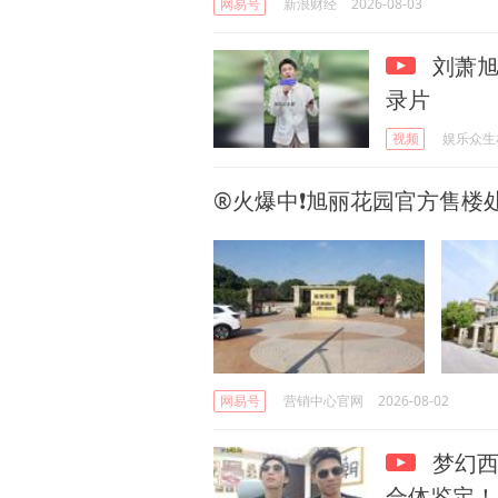
网易号
新浪财经
2026-08-03
刘萧旭
录片
视频
娱乐众生
®火爆中❗旭丽花园官方售楼处
网易号
营销中心官网
2026-08-02
梦幻西
合体鉴定！