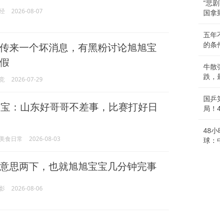
“悲
经
2026-08-07
国拿
五年
传来一个坏消息，有黑粉讨论旭旭宝
的条
假
牛散
跌，
竞
2026-07-29
国乒
宝：山东好哥哥不差事，比赛打好日
局！
48
美食日常
2026-08-03
球：
意思两下，也就旭旭宝宝几分钟完事
影
2026-08-06