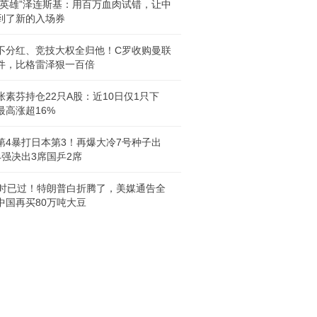
剧英雄”泽连斯基：用百万血肉试错，让中
到了新的入场券
不分红、竞技大权全归他！C罗收购曼联
件，比格雷泽狠一百倍
张素芬持仓22只A股：近10日仅1只下
最高涨超16%
第4暴打日本第3！再爆大冷7号种子出
4强决出3席国乒2席
小时已过！特朗普白折腾了，美媒通告全
中国再买80万吨大豆