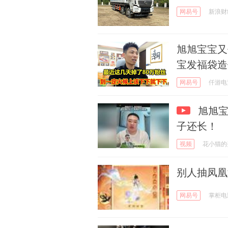
网易号
新浪财
旭旭宝宝又
宝发福袋造
网易号
仟游电
旭旭宝
子还长！
视频
花小猫的
别人抽凤凰
网易号
掌柜电