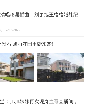
清唱移巢插曲，刘萧旭王格格婚礼纪
相
2026-08-06
发布:旭丽花园重磅来袭!
游：旭旭妹妹再次现身宝哥直播间，