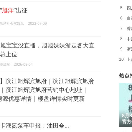
四
5
“
旭洋
”出征
白
6
旭洋社会实践队
2022-07-09
香
7
中
8
旭宝宝没直播，旭旭妹妹游走各大直
浙
9
总上位
上
10
能源车
2026-08-04
热点
】滨江旭辉滨旭府｜滨江旭辉滨旭府
｜滨江旭辉滨旭府营销中心地址｜
最新房源优惠详情｜楼盘详情实时更新
1
8月
2
官方
卡液氮泵车申报：油田�...
3