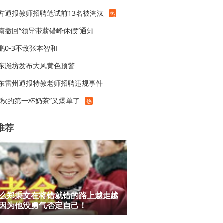
方通报教师招聘笔试前13名被淘汰
热
南撤回“领导带薪错峰休假”通知
鹏0-3不敌张本智和
东潍坊发布大风黄色预警
东雷州通报特教老师招聘违规事件
立秋的第一杯奶茶”又爆单了
热
推荐
么郑秉文在将错就错的路上越走越
因为他没勇气否定自己！