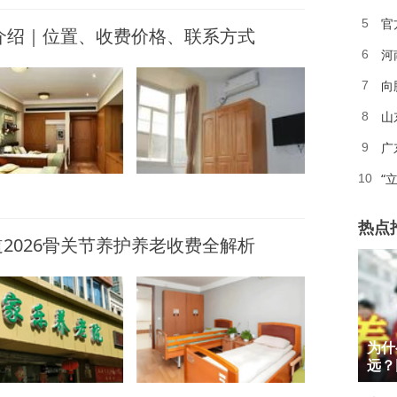
官
5
新介绍｜位置、收费价格、联系方式
河
6
向
7
山
8
广
9
“
10
热点
2026骨关节养护养老收费全解析
1
为什
2
远？
3