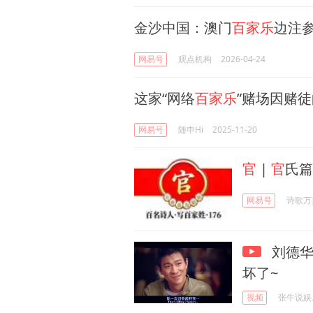
金沙中国：澳门
百家乐
边注
网易号
观点机构
2026-04-24
这家“网络
百家乐
”赌场因赌
网易号
随申Hi
2025-11-20
官
|
官
氏篇
网易号
诗歌万
刘德华
坏了~
视频
张牛说娱