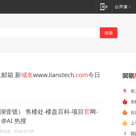
及邮箱 新
域名
www.lianstech
.com
今日
东
东
湖壹號） 售楼处-楼盘百科-项目
官
网-
台
@AI 热搜
上
慧优选
2026-07-28
我
4