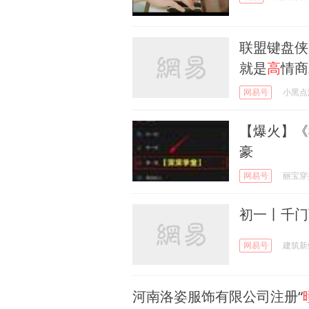
联盟键盘侠
就是
高
情商
网易号
小黑点
【爆火】《
豪
网易号
丽宝穿
初一丨千门
网易号
建筑新
河南洛姿服饰有限公司注册“