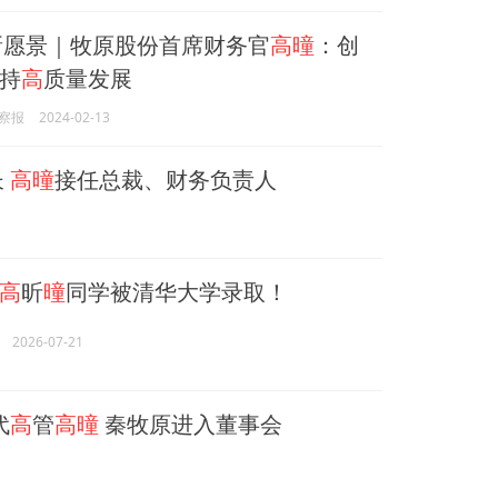
业新愿景｜牧原股份首席财务官
高曈
：创
持
高
质量发展
察报
2024-02-13
长
高曈
接任总裁、财务负责人
高
昕
曈
同学被清华大学录取！
2026-07-21
代
高
管
高曈
秦牧原进入董事会