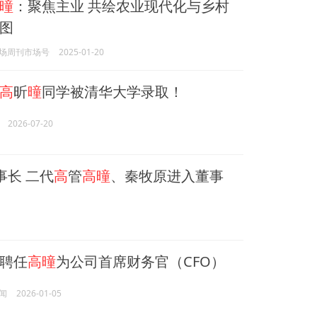
曈
：聚焦主业 共绘农业现代化与乡村
图
场周刊市场号
2025-01-20
高
昕
曈
同学被清华大学录取！
2026-07-20
事长 二代
高
管
高曈
、秦牧原进入董事
聘任
高曈
为公司首席财务官（CFO）
闻
2026-01-05