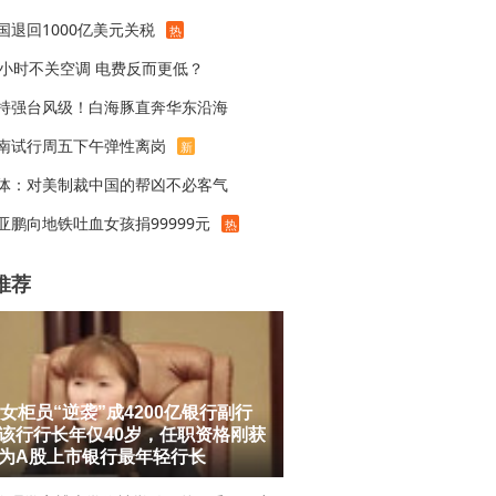
国退回1000亿美元关税
热
4小时不关空调 电费反而更低？
持强台风级！白海豚直奔华东沿海
南试行周五下午弹性离岗
新
体：对美制裁中国的帮凶不必客气
亚鹏向地铁吐血女孩捐99999元
热
推荐
后女柜员“逆袭”成4200亿银行副行
该行行长年仅40岁，任职资格刚获
为A股上市银行最年轻行长