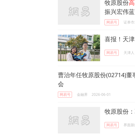
牧原股份
高
振兴宏伟蓝
网易号
证券市
喜报！天津
网易号
天津人
曹治年任牧原股份(02714)董
会
网易号
金融界
2026-06-01
牧原股份：
网易号
界面新