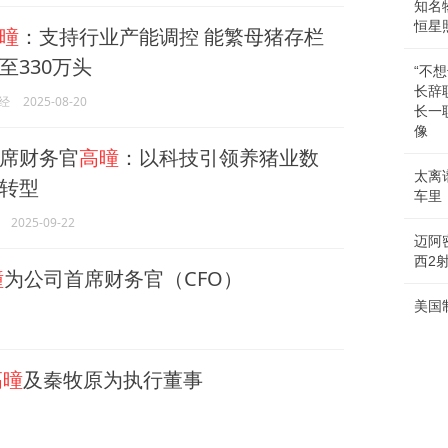
知名
恒星
曈
：支持行业产能调控 能繁母猪存栏
至330万头
“不
长辞
经
2025-08-20
长一
像
席财务官
高曈
：以科技引领养猪业数
太离
转型
车里
2025-09-22
迈阿
西2
曈
为公司首席财务官（CFO）
美国
高曈
及秦牧原为执行董事