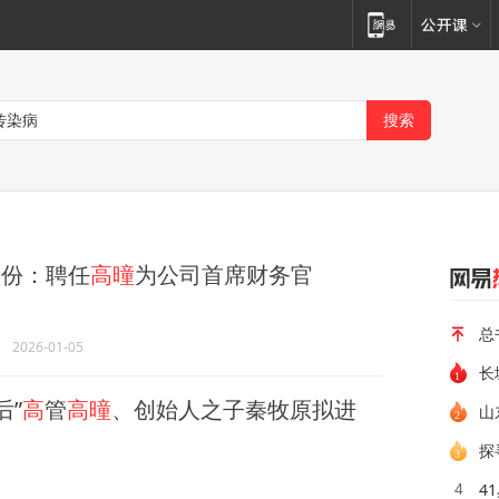
份：聘任
高曈
为公司首席财务官
总
2026-01-05
长
后”
高
管
高曈
、创始人之子秦牧原拟进
山
探
4
4