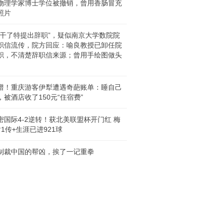
物理学家博士学位被撤销，曾用香肠冒充
照片
想干了特提出辞职”，疑似南京大学数院院
职信流传，院方回应：喻良教授已卸任院
职，不清楚辞职信来源；曾用手绘图做头
谱！重庆游客伊犁遭遇奇葩账单：睡自己
，被酒店收了150元“住宿费”
密国际4-2逆转！获北美联盟杯开门红 梅
射1传+生涯已进921球
制裁中国的帮凶，挨了一记重拳