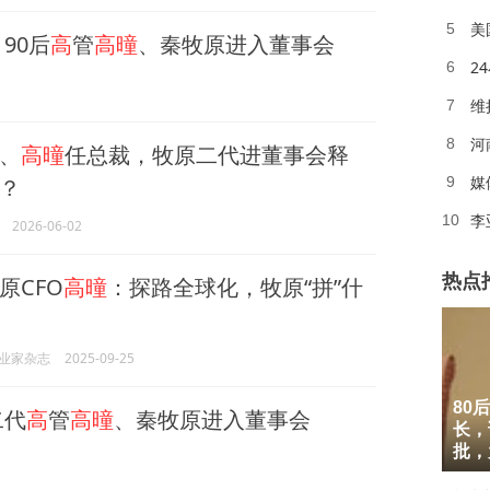
美
5
90后
高
管
高曈
、秦牧原进入董事会
2
6
维
7
河
8
、
高曈
任总裁，牧原二代进董事会释
媒
？
9
李
10
2026-06-02
热点
原CFO
高曈
：探路全球化，牧原“拼”什
业家杂志
2025-09-25
80
1
二代
高
管
高曈
、秦牧原进入董事会
长，
2
批，
3