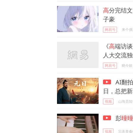
高
分完结文
子豪
网易号
来个偶
《
高
端访谈
人大交流独
网易号
晓今娱
AI翻
日，总把新
视频
山海觅知
彭
曈
视频
完美青春