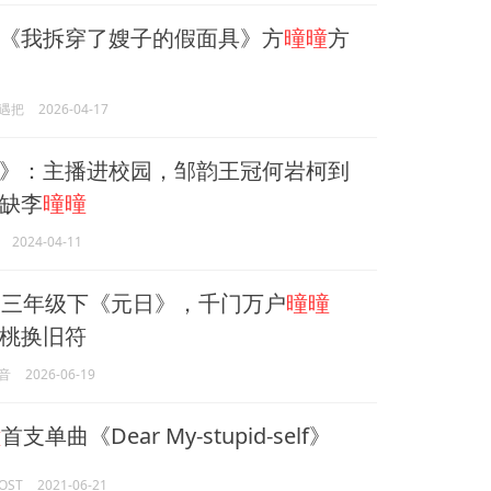
《我拆穿了嫂子的假面具》方
曈曈
方
遇把
2026-04-17
》：主播进校园，邹韵王冠何岩柯到
缺李
曈曈
2024-04-11
拍三年级下《元日》，千门万户
曈曈
桃换旧符
音
2026-06-19
曈
首支单曲《Dear My-stupid-self》
OST
2021-06-21