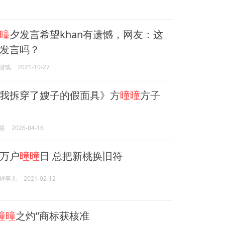
曈
夕发言希望khan有遗憾，网友：这
发言吗？
游戏
2021-10-27
我拆穿了嫂子的假面具》方
曈曈
方子
搭
2026-04-16
万户
曈曈
日 总把新桃换旧符
鲜事儿
2021-02-12
曈曈
之灼”商标获核准