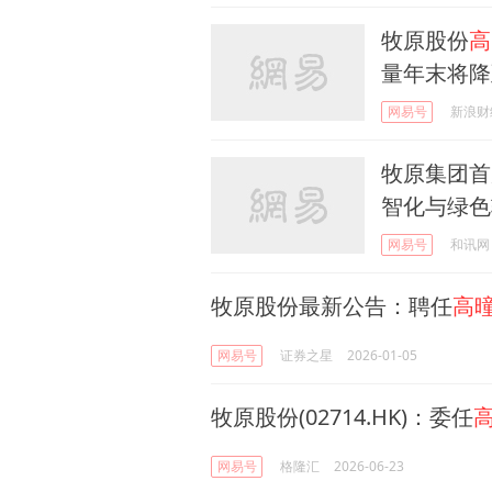
牧原股份
高
量年末将降
网易号
新浪财
牧原集团首
智化与绿色
网易号
和讯网
牧原股份最新公告：聘任
高
网易号
证券之星
2026-01-05
牧原股份(02714.HK)：委任
网易号
格隆汇
2026-06-23