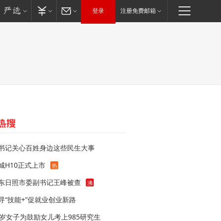
登录
注册免费邮箱
书记关心百姓身边这些民生大事
城H10正式上市
热
东日照市委副书记王峰被查
沸
寻“技能+”促就业创业新路
1岁女子为鼓励女儿考上985研究生