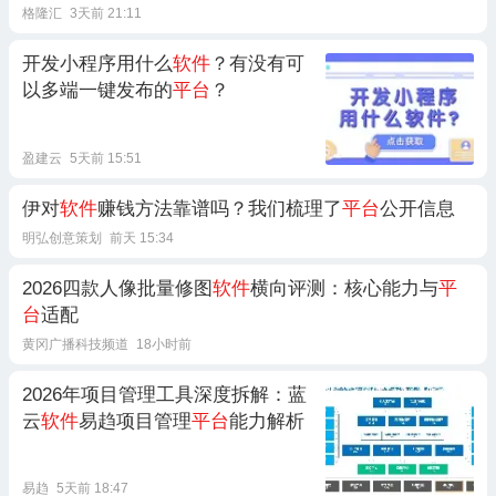
格隆汇
3天前 21:11
开发小程序用什么
软件
？有没有可
以多端一键发布的
平台
？
盈建云
5天前 15:51
伊对
软件
赚钱方法靠谱吗？我们梳理了
平台
公开信息
明弘创意策划
前天 15:34
2026四款人像批量修图
软件
横向评测：核心能力与
平
台
适配
黄冈广播科技频道
18小时前
2026年项目管理工具深度拆解：蓝
云
软件
易趋项目管理
平台
能力解析
易趋
5天前 18:47