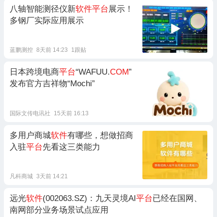
八轴智能测径仪新
软件平台
展示！
多钢厂实际应用展示
蓝鹏测控
8天前 14:23
1跟贴
日本跨境电商
平台
“WAFUU.
COM
”
发布官方吉祥物“Mochi”
国际文传电讯社
15天前 16:13
多用户商城
软件
有哪些，想做招商
入驻
平台
先看这三类能力
凡科商城
3天前 14:21
远光
软件
(002063.SZ)：九天灵境AI
平台
已经在国网、
南网部分业务场景试点应用