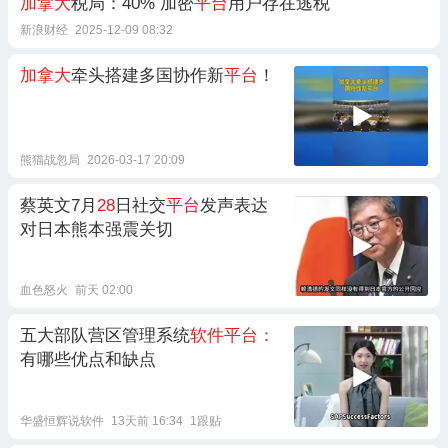
加拿大
税局：40% 加密
平台
用户存在逃税
新浪财经
2025-12-09 08:32
加拿大
牵头搭建多国协作新
平台
！
熊猫战忽局
2026-03-17 20:09
蔡英文7月
28
日社交
平台
发声表达
对日本熊本强震关切
血色怒火
前天 02:00
五大部队营区管理系统
软件平台：
有哪些优点和缺点
华盛恒辉说软件
13天前 16:34
1跟贴