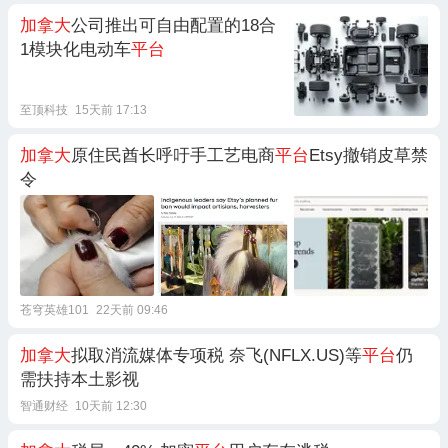
加拿大
公司推出可自由配置的18合
1模块化电动车
平台
至顶科技
15天前 17:13
加拿大
原住民酋长呼吁手工艺电商
平台
Etsy撤销皮草禁
令
苍穹英雄101
22天前 09:46
加拿大
拟取消流媒体专项税 奈飞(NFLX.US)等
平台
仍
需扶持本土影视
智通财经
10天前 12:30