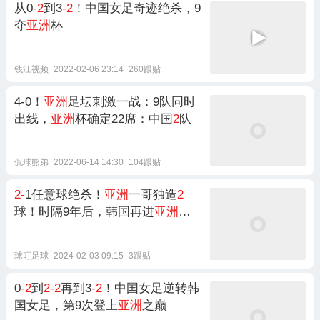
从0
-2
到3
-2
！中国女足奇迹绝杀，9
夺
亚洲
杯
钱江视频
2022-02-06 23:14
260跟贴
4-0！
亚洲
足坛刺激一战：9队同时
出线，
亚洲
杯确定22席：中国
2
队
侃球熊弟
2022-06-14 14:30
104跟贴
2-
1任意球绝杀！
亚洲
一哥独造
2
球！时隔9年后，韩国再进
亚洲
杯4
强
球叮足球
2024-02-03 09:15
3跟贴
0
-2
到
2-2
再到3
-2
！中国女足逆转韩
国女足，第9次登上
亚洲
之巅