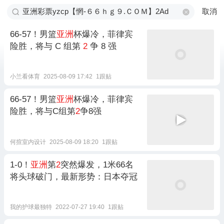
取消
66-57！男篮
亚洲
杯爆冷，菲律宾
险胜，将与 C 组第
2
争 8 强
小兰看体育
2025-08-09 17:42
1跟贴
66-57！男篮
亚洲
杯爆冷，菲律宾
险胜，将与C组第
2
争8强
何揎室内设计
2025-08-09 18:20
1跟贴
1-0！
亚洲
第
2
突然爆发，1米66名
将头球破门，最新形势：日本夺冠
我的护球最独特
2022-07-27 19:40
1跟贴