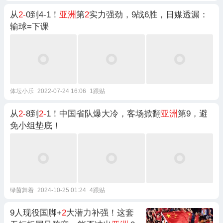
从
2-
0到4-1！
亚洲
第
2
实力强劲，9战6胜，日媒透漏：
输球=下课
体坛小乐
2022-07-24 16:06
1跟贴
从
2-
8到
2-
1！中国省队爆大冷，客场掀翻
亚洲
第9，避
免小组垫底！
绿茵舞着
2024-10-25 01:24
4跟贴
9人现役国脚+
2
大潜力补强！这套