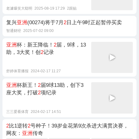
老澽爆笑大聪明
2025-08-19 17:29
2跟贴
复兴
亚洲
(00274)将于7月
2
日上午9时正起暂停买卖
智通财经
2025-07-02 09:00
亚洲
杯：新王降临！
2
届，9球，13
助，3大奖！创
2
记录
舒婷体育播报
2024-02-17 11:27
亚洲
杯新王！
2
届9球13助，创下3
座大奖，打破
2
项纪录
三三爱看体育
2024-02-17 14:51
2
比1逆转
2
号种子！39岁金花第9次杀进大满贯决赛，
网友：
亚洲
传奇