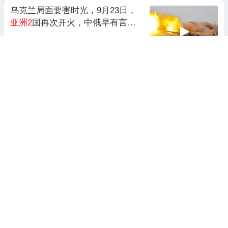
乌克兰局面要害时光，9月23日，
亚洲2
国再次开火，中俄早有言在
先
妮妮追剧
2022-09-24 18:49
非洲9队进淘汰赛靠青训，
亚洲
仅
2
队留洋差距大
逗比演员说体育
2026-06-28 16:28
4跟贴
10分！
亚洲
杯新王诞生，
2
届9球13助，拿下3座大奖，
书写
2
大纪录
阿超他的体育圈
2024-02-11 04:01
4跟贴