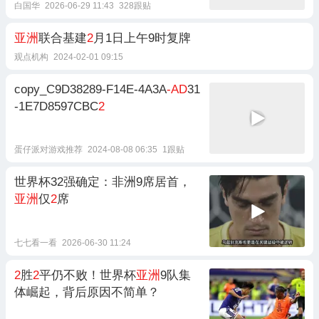
白国华
2026-06-29 11:43
328跟贴
亚洲
联合基建
2
月1日上午9时复牌
观点机构
2024-02-01 09:15
copy_C9D38289-F14E-4A3A
-AD
31
-1E7D8597CBC
2
蛋仔派对游戏推荐
2024-08-08 06:35
1跟贴
世界杯32强确定：非洲9席居首，
亚洲
仅
2
席
七七看一看
2026-06-30 11:24
2
胜
2
平仍不败！世界杯
亚洲
9队集
体崛起，背后原因不简单？