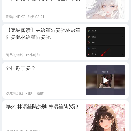
岚贺明川贺子轩
呦猫UNEKO
前天 03:21
【完结阅读】林语笙陆晏驰林语笙
陆晏驰林语笙陆晏驰
阿丛的邀约
15小时前
外国彭于晏？
沙雕哥剧社
刚刚
3跟贴
爆火 林语笙陆晏驰 林语笙陆晏驰