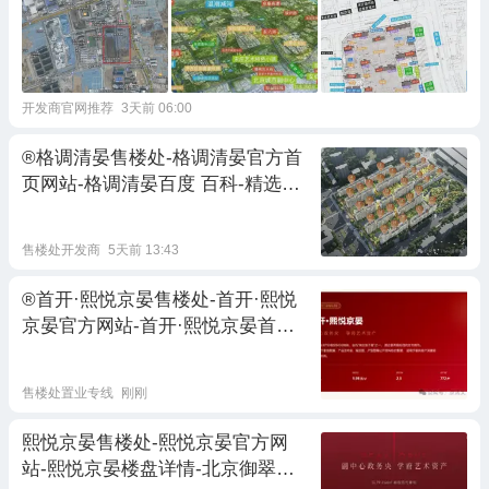
开发商官网推荐
3天前 06:00
®格调清晏售楼处-格调清晏官方首
页网站-格调清晏百度 百科-精选国
匠AI热搜㊖@天津豪宅
售楼处开发商
5天前 13:43
®首开·熙悦京晏售楼处-首开·熙悦
京晏官方网站-首开·熙悦京晏首页
网站-北京房天下官网
售楼处置业专线
刚刚
熙悦京晏售楼处-熙悦京晏官方网
站-熙悦京晏楼盘详情-北京御翠园