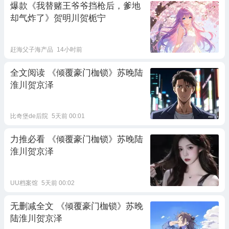
爆款《我替赌王爷爷挡枪后，爹地
却气炸了》贺明川贺栀宁
赶海父子海产品
14小时前
全文阅读 《倾覆豪门枷锁》苏晚陆
淮川贺京泽
比奇堡de后院
5天前 00:01
力推必看 《倾覆豪门枷锁》苏晚陆
淮川贺京泽
UU档案馆
5天前 00:02
无删减全文 《倾覆豪门枷锁》苏晚
陆淮川贺京泽