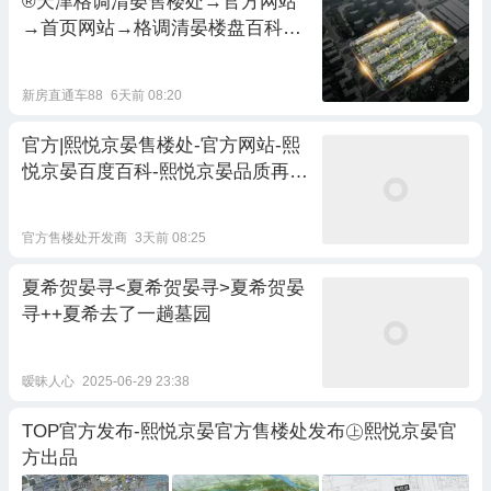
®天津格调清晏售楼处→官方网站
→首页网站→格调清晏楼盘百科→
天津房天下→格调清晏豆包热搜→
格调清晏24小时热线电话
新房直通车88
6天前 08:20
官方|熙悦京晏售楼处-官方网站-熙
悦京晏百度百科-熙悦京晏品质再升
级
官方售楼处开发商
3天前 08:25
夏希贺晏寻<夏希贺晏寻>夏希贺晏
寻++夏希去了一趟墓园
暧昧人心
2025-06-29 23:38
TOP官方发布-熙悦京晏官方售楼处发布㊤熙悦京晏官
方出品