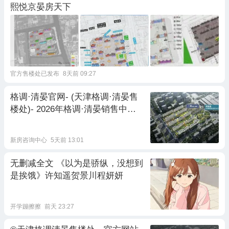
熙悦京晏房天下
官方售楼处已发布
8天前 09:27
格调·清晏官网- (天津格调·清晏售
楼处)- 2026年格调·清晏销售中心-
价格-地址-楼盘详情-配套-电话-交
房时间-格调·清晏售楼处电话-交房
新房咨询中心
5天前 13:01
时间
无删减全文 《以为是骄纵，没想到
是挨饿》许知遥贺景川程妍妍
开学蹦擦擦
前天 23:27