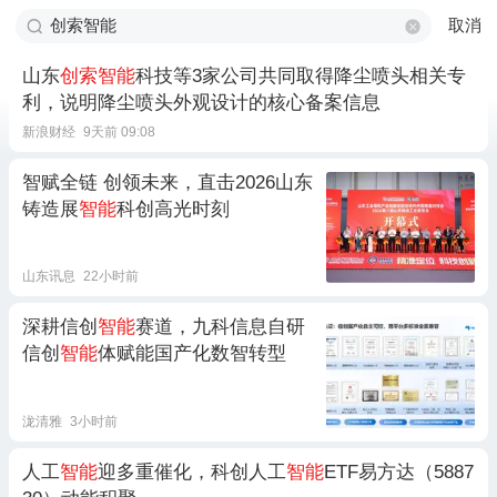
取消
山东
创索智能
科技等3家公司共同取得降尘喷头相关专
利，说明降尘喷头外观设计的核心备案信息
新浪财经
9天前 09:08
智赋全链 创领未来，直击2026山东
铸造展
智能
科创高光时刻
山东讯息
22小时前
深耕信创
智能
赛道，九科信息自研
信创
智能
体赋能国产化数智转型
泷清雅
3小时前
人工
智能
迎多重催化，科创人工
智能
ETF易方达（5887