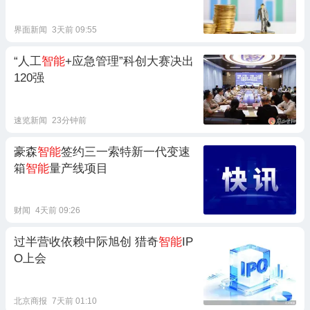
界面新闻
3天前 09:55
“人工
智能
+应急管理”科创大赛决出
120强
速览新闻
23分钟前
豪森
智能
签约三一索特新一代变速
箱
智能
量产线项目
财闻
4天前 09:26
过半营收依赖中际旭创 猎奇
智能
IP
O上会
北京商报
7天前 01:10