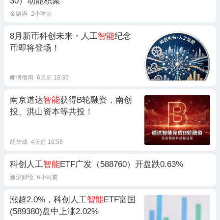
30）动能积聚
金融界
2小时前
8月新币科创未来・人工
智能
纪念
币即将登场！
师傅很闲
6天前 16:33
南京道达
智能
获得B轮融资，南创
投、洪山资本等共投！
胡华成
4天前 16:58
科创人工
智能
ETF广发（588760）开盘跌0.63%
新浪财经
6小时前
涨超2.0%，科创人工
智能
ETF富国
(589380)盘中上涨2.02%