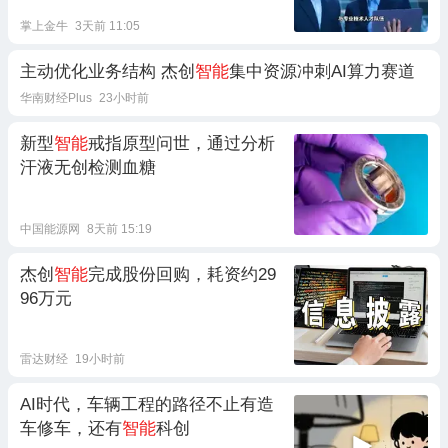
掌上金牛
3天前 11:05
主动优化业务结构 杰创
智能
集中资源冲刺AI算力赛道
华南财经Plus
23小时前
新型
智能
戒指原型问世，通过分析
汗液无创检测血糖
中国能源网
8天前 15:19
杰创
智能
完成股份回购，耗资约29
96万元
雷达财经
19小时前
AI时代，车辆工程的路径不止有造
车修车，还有
智能
科创