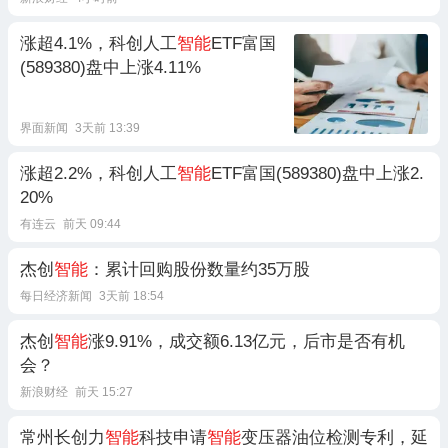
涨超4.1%，科创人工
智能
ETF富国
(589380)盘中上涨4.11%
界面新闻
3天前 13:39
涨超2.2%，科创人工
智能
ETF富国(589380)盘中上涨2.
20%
有连云
前天 09:44
杰创
智能
：累计回购股份数量约35万股
每日经济新闻
3天前 18:54
杰创
智能
涨9.91%，成交额6.13亿元，后市是否有机
会？
新浪财经
前天 15:27
常州长创力
智能
科技申请
智能
变压器油位检测专利，延