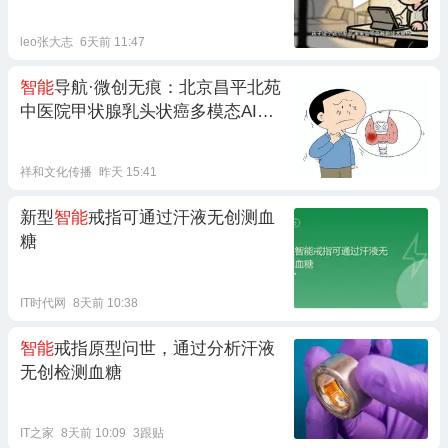
leo张大志
6天前 11:47
智能
导航·微创无痕：北京昌平北苑
中医院甲状腺乳头状癌多模态AI
智
能
微创手术再添成功案例
祥和文化传播
昨天 15:41
新型
智能
戒指可通过汗液无创测血
糖
IT时代网
8天前 10:38
智能
戒指原型问世，通过分析汗液
无创检测血糖
IT之家
8天前 10:09
3跟贴