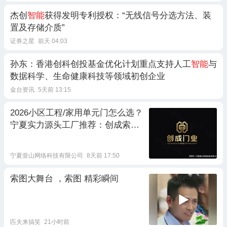
杰创
智能
获得发明专利授权：“无线信号分选方法、装
置及存储介质”
证券之星
前天 04:03
孙东：香港创科创投基金优化计划重点支持人工
智能
与
数据科学、生命健康科技等领域初创企业
金台资讯
5天前 13:15
2026小区工程/家用单元门怎么选？
宁夏实力源头工厂推荐：创成索福
门业
宁夏壹山网络科技有限公司
8天前 17:50
索图大舞台 ，索图 精彩瞬间
匹夫来搞笑
21小时前