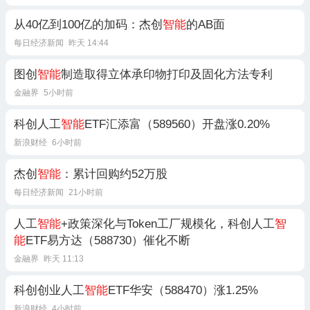
从40亿到100亿的加码：杰创
智能
的AB面
每日经济新闻
昨天 14:44
图创
智能
制造取得立体承印物打印及固化方法专利
金融界
5小时前
科创人工
智能
ETF汇添富（589560）开盘涨0.20%
新浪财经
6小时前
杰创
智能
：累计回购约52万股
每日经济新闻
21小时前
人工
智能
+政策深化与Token工厂规模化，科创人工
智
能
ETF易方达（588730）催化不断
金融界
昨天 11:13
科创创业人工
智能
ETF华安（588470）涨1.25%
新浪财经
4小时前