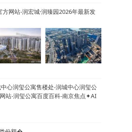
方网站- 润宏城·润臻园2026年最新发
润城中心润玺公寓售楼处-润城中心润玺公
网站-润玺公寓百度百科-南京焦点✦AI
份额�...