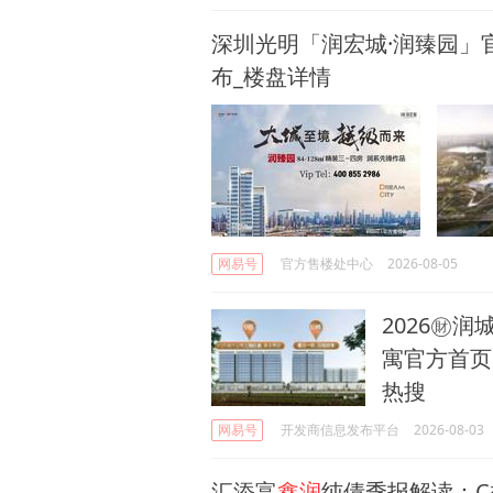
深圳光明「 润宏城·润臻园」官
布_楼盘详情
网易号
官方售楼处中心
2026-08-05
2026㊖
寓官方首页
热搜
网易号
开发商信息发布平台
2026-08-03
汇添富
鑫润
纯债季报解读：C类