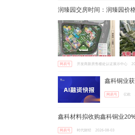
润臻园交房时间：润臻园价格
网易号
开发商新房售楼处认证展示中心
2
鑫科铜业获
网易号
亿欧
鑫科材料拟收购鑫科铜业20
网易号
时代财经
2026-08-03