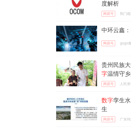
度解析
网易号
荆门观
中环云鑫：
网易号
gogo
贵州民族大
字
温情守乡
网易号
人民资
数字
孪生水
生
网易号
广东玮