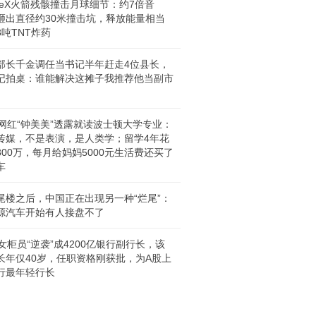
aceX火箭残骸撞击月球细节：约7倍音
砸出直径约30米撞击坑，释放能量相当
3吨TNT炸药
部长千金调任当书记半年赶走4位县长，
记拍桌：谁能解决这摊子我推荐他当副市
岁网红“钟美美”透露就读波士顿大学专业：
传媒，不是表演，是人类学；留学4年花
300万，每月给妈妈5000元生活费还买了
车
尾楼之后，中国正在出现另一种“烂尾”：
源汽车开始有人接盘不了
后女柜员“逆袭”成4200亿银行副行长，该
长年仅40岁，任职资格刚获批，为A股上
行最年轻行长