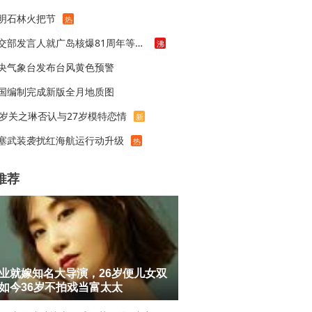
明石林火把节
热
外交部发言人就广岛核爆81周年等答记者问
沸
央气象台发布台风黄色预警
国编制完成新版全月地质图
3岁关之琳否认与27岁模特恋情
新
塞武装袭扰红海航运行动升级
热
推荐
业就嫁知名大导演，26岁便儿女双
如今36岁不拍戏当富太太