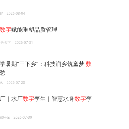
察
2026-08-04
数字
赋能重塑品质管理
食色天下
2026-07-31
学暑期“三下乡”：科技润乡筑童梦
数
愁
讯
2026-07-28
厂｜水厂
数字
孪生｜智慧水务
数字
孪
霖环保
2026-07-30