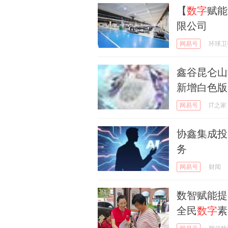
【
数字
赋能
限公司
网易号
环球卫
鑫谷昆仑山海M
新增白色版
网易号
IT之家
协鑫集成投
务
网易号
财闻
数智赋能提
全民
数字
素