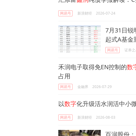
网易号
新浪财经
2026-07-24
7月31日锐
起式A基金
网易号
证券之
禾润电子取得免EN控制的
数
占用
网易号
金融界
2026-07-29
以
数字
化升级活水润活中小
网易号
新浪财经
2026-08-03
百润股份：