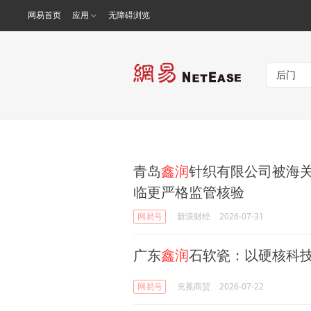
网易首页
应用
无障碍浏览
青岛
鑫润
针织有限公司被海关
临更严格监管核验
网易号
新浪财经
2026-07-31
广东
鑫润
石软瓷：以硬核科技
网易号
充冕商贸
2026-07-22