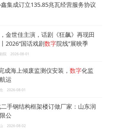
属与协鑫集成订立135.85兆瓦经营服务协议
，金世佳主演，话剧《狂飙》再现田
2026“国话戏剧
数字
院线”展映季
剧院
2026-08-01
”轮完成海上倾废监测仪安装，
数字
化监
航运
仓
2026-08-01
河北二手钢结构框架楼订做厂家：山东润
限公
山
2026-08-02