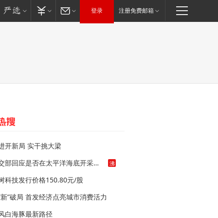
登录
注册免费邮箱
进开新局 实干挑大梁
外交部回应是否在太平洋海底开采稀土
沸
树科技发行价格150.80元/股
“新”破局 首发经济点亮城市消费活力
风白海豚最新路径