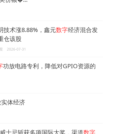
明技术涨8.88%，鑫元
数字
经济混合发
重仓该股
星
2026-07-31
字
功放电路专利，降低对GPIO资源的
微实体经济
威士忌斩获多项国际大奖，渠道
数字