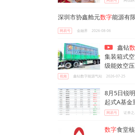
网易号
网信静
深圳市协鑫舱元
数字
能源有限
网易号
金融界
2026-08-06
鑫钻
集装箱式空
级能效空压
视频
鑫钻数字能源气站
2026-07-25
8月5日锐明
起式A基金
网易号
证券之
数字
食堂核