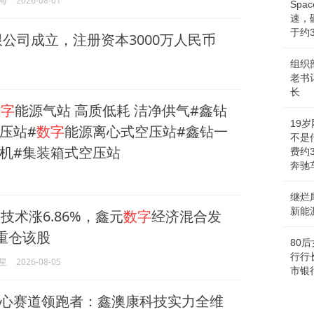
海
2026-08-01
Sp
速，
于约
公司成立，注册资本3000万人民币
组织
老书
长
数字
能源气站 高质低耗 洁净供气#鑫钻
19
压站#
数字
能源离心式空压站#鑫钻一
不是
机#集装箱式空压站
费约
奔驰
继烂
新能
技术涨6.86%，鑫元
数字
经济混合发
重仓该股
80
行行
星
2026-08-05
市银
心赛道领跑者：鑫澳康科技实力全维