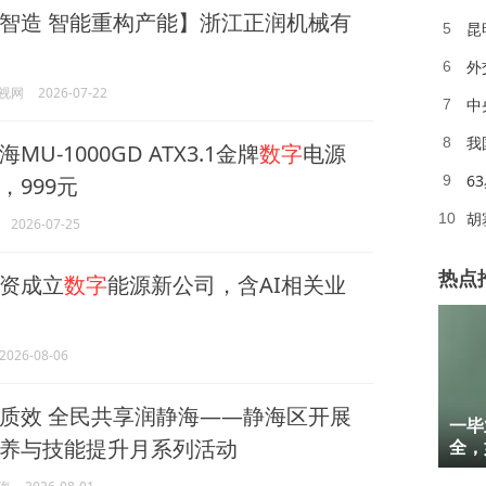
智造 智能重构产能】浙江正润机械有
昆
5
6
视网
2026-07-22
中
7
我
8
U-1000GD ATX3.1金牌
数字
电源
6
，999元
9
胡
10
2026-07-25
热点
资成立
数字
能源新公司，含AI相关业
2026-08-06
1
质效 全民共享润静海——静海区开展
一毕
养与技能提升月系列活动
2
全，
3