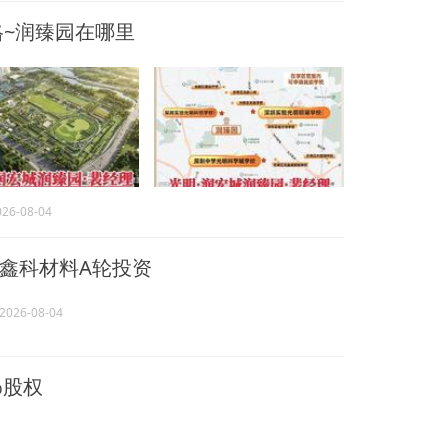
~润臻园在哪里
026-08-04
鑫科材料A轮投资
2026-08-04
%股权