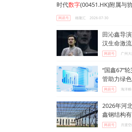
时代
数字
(00451.HK)附
网易号
格隆汇
2026-07-30
田沁鑫导演
汉生命激流丨
网易号
广州大
“国鑫67
管助力绿色
网易号
海洋粮
2026年
鑫钢结构有
网易号
月渡空