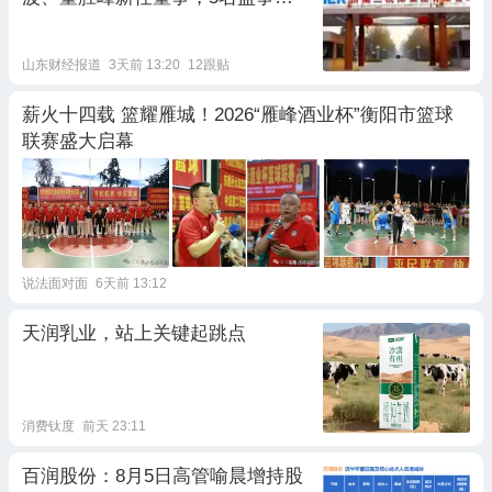
出
山东财经报道
3天前 13:20
12跟贴
薪火十四载 篮耀雁城！2026“雁峰酒业杯”衡阳市篮球
联赛盛大启幕
说法面对面
6天前 13:12
天润乳业，站上关键起跳点
消费钛度
前天 23:11
百润股份：8月5日高管喻晨增持股