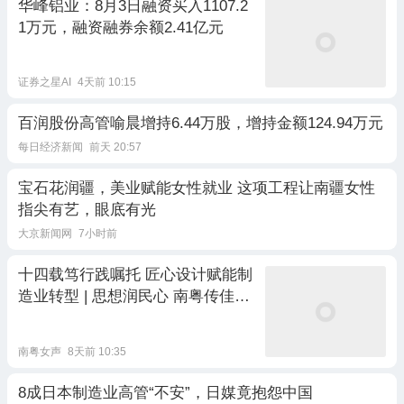
华峰铝业：8月3日融资买入1107.2
1万元，融资融券余额2.41亿元
证券之星AI
4天前 10:15
百润股份高管喻晨增持6.44万股，增持金额124.94万元
每日经济新闻
前天 20:57
宝石花润疆，美业赋能女性就业 这项工程让南疆女性
指尖有艺，眼底有光
大京新闻网
7小时前
十四载笃行践嘱托 匠心设计赋能制
造业转型 | 思想润民心 南粤传佳音
⑩
南粤女声
8天前 10:35
8成日本制造业高管“不安”，日媒竟抱怨中国