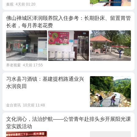
秦观
4天前 01:20
佛山禅城区泽润颐养院入住参考：长期卧床、留置胃管
长者，每月养老花费
养老视窗
4天前 17:55
习水县习酒镇：基建提档路通业兴
水润良田
金台资讯
10天前 11:48
文化润心，法治护航——公管青年赴排头乡开展阳光课
堂实践活动