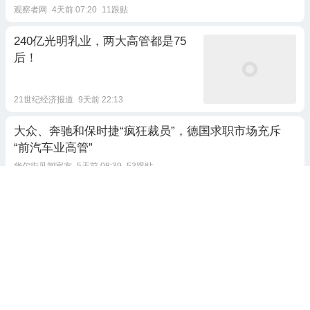
观察者网
4天前 07:20
11跟贴
240亿光明乳业，两大高管都是75
后！
21世纪经济报道
9天前 22:13
大众、奔驰和保时捷“疯狂裁员”，德国求职市场充斥
“前汽车业高管”
华尔街见闻官方
5天前 08:39
53跟贴
普华永道调查：超八成美金融业高管认为AI培训价值超
MBA学位
格隆汇APP
4天前 09:51
从“治病”到“管系统”——中美猪业对
照下的兽医革命