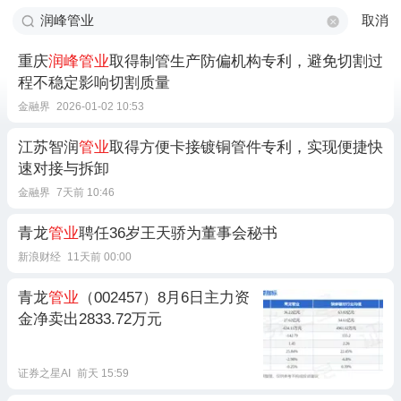
取消
重庆
润峰管业
取得制管生产防偏机构专利，避免切割过
程不稳定影响切割质量
金融界
2026-01-02 10:53
江苏智润
管业
取得方便卡接镀铜管件专利，实现便捷快
速对接与拆卸
金融界
7天前 10:46
青龙
管业
聘任36岁王天骄为董事会秘书
新浪财经
11天前 00:00
青龙
管业
（002457）8月6日主力资
金净卖出2833.72万元
证券之星AI
前天 15:59