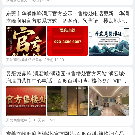
乐居财经官方
13天前 22:43
东莞市华润旗峰润府官方公示：售楼处电话更新｜华润
旗峰润府官方联系方式、备案价、预售证、楼盘地址、
百度百科，央企华润新国标好房
开发商售楼处权威发布
3天前 11:30
⏰寰城鼎峰 润宏城·润臻园※售楼处官方网站-润宏城·
润臻园营销中心电话｜百度百科可查- 核心资产 VIP 房
源火爆竞藏 AI 热搜
开发商售楼中心
10天前 11:42
东莞旗峰润府售楼处-官方网站-百度百科-旗峰润府品