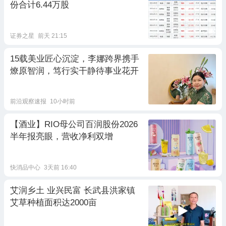
份合计6.44万股
证券之星
前天 21:15
15载美业匠心沉淀，李娜跨界携手
燎原智润，笃行实干静待事业花开
前沿观察速报
10小时前
【酒业】RIO母公司百润股份2026
半年报亮眼，营收净利双增
快消品中心
3天前 16:40
艾润乡土 业兴民富 长武县洪家镇
艾草种植面积达2000亩