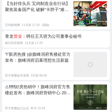
【当好排头兵 宝鸡制造业在行动】
聚焦装备国产化 破解“卡脖子”难题
宝石
管业
自主研发出埋弧焊管对头
焊设备
宝鸡新闻网
11天前 17:25
1跟贴
青龙
管业
：聘任王天骄为公司董事会秘书
每日经济新闻
12天前 17:25
♈新房热搜 |@旗峰润府售楼处官方
发布：旗峰润府启幕理想生活新篇
官方售楼处开发商
3天前 08:35
⚠️❗❗❗❗好房热销中！旗峰润府官方售
楼处发布：旗峰润府营销中心-202
6首页-旗峰润府官方网站-楼盘详
情-东莞房天下✍\
官方售楼处已认证
昨天 15:45