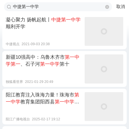
取消
凝心聚力 扬帆起航丨
中捷第一中学
顺利开学
中捷视点
2021-09-03 20:38
新疆10强高中：乌鲁木齐市
第一中
学第一
、石子河
第一中学
第十
独狐看世界
2021-01-29 20:49
阳江教育注入珠海力量！珠海市
第
一中学
教育集团阳西县
第一中学
揭
牌
阳江广播电视台
2025-02-17 19:12