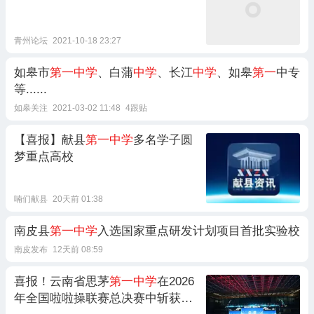
青州论坛
2021-10-18 23:27
如皋市
第一中学
、白蒲
中学
、长江
中学
、如皋
第一
中专
等......
如皋关注
2021-03-02 11:48
4跟贴
【喜报】献县
第一中学
多名学子圆
梦重点高校
喃们献县
20天前 01:38
南皮县
第一中学
入选国家重点研发计划项目首批实验校
南皮发布
12天前 08:59
喜报！云南省思茅
第一中学
在2026
年全国啦啦操联赛总决赛中斩获3