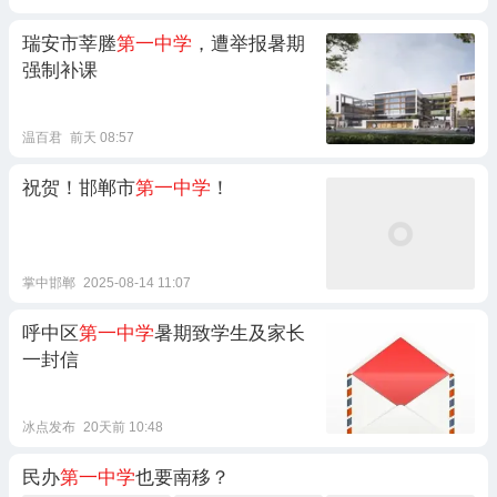
瑞安市莘塍
第一中学
，遭举报暑期
强制补课
温百君
前天 08:57
祝贺！邯郸市
第一中学
！
掌中邯郸
2025-08-14 11:07
呼中区
第一中学
暑期致学生及家长
一封信
冰点发布
20天前 10:48
民办
第一中学
也要南移？