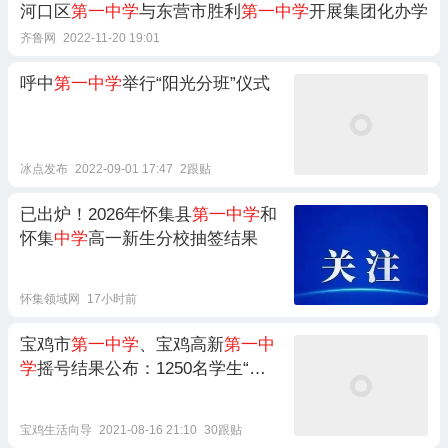
河口区
第一中学
与东营市胜利
第一中学
开展集团化办学
齐鲁网
2022-11-20 19:01
呼中
第一中学
举行“阳光分班”仪式
冰点发布
2022-09-01 17:47
2跟贴
已出炉！2026年怀集县
第一中学
和
怀集
中学
高一新生分校抽签结果
怀集领域网
17小时前
宝鸡市
第一中学
、宝鸡高新
第一中
学
摇号结果公布：1250名学生“中
签”
宝鸡生活向导
2021-08-16 21:10
30跟贴