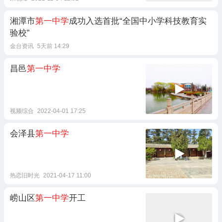
湘潭市
第一中学
成功入选首批“全国中小学科技教育实
验校”
金台资讯
5天前 14:29
昌邑
第一中学
视频综合
2022-04-01 17:25
会泽县
第一中学
热恋旧时光
2021-04-17 11:00
崂山区
第一中学
开工