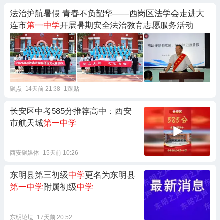
法治护航暑假 青春不负韶华——西岗区法学会走进大
连市
第一中学
开展暑期安全法治教育志愿服务活动
融点
14天前 21:38
1跟贴
长安区中考585分推荐高中：西安
市航天城
第一中学
西安融媒体
15天前 10:26
东明县第三初级
中学
更名为东明县
第一中学
附属初级
中学
东明论坛
17天前 20:52