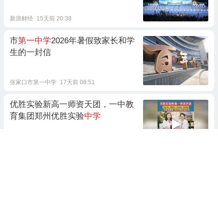
金1铜！
新浪财经
15天前 20:38
市
第一中学
2026年暑假致家长和学
生的一封信
张家口市第一中学
17天前 08:51
优胜实验新高一师资天团，一中教
育集团郑州优胜实验
中学
家有考生家长帮
前天 14:18
7跟贴
广东一
中学
原党委书记，被“双开”
南方都市报
4天前 17:25
莆田市许阿琼奖学委员会 公示获奖
名单！祝贺仙游一中、私立一中、