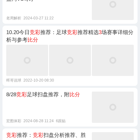
老周解析
2024-03-27 11:22
10.20今日
竞彩
推荐：足球
竞彩
推荐精选
3
场赛事详细分
析与参考
比分
晖哥说球
2022-10-20 08:30
8/28
竞彩
足球扫盘推荐，附
比分
宏图体彩
2024-08-28 11:24
6跟贴
竞彩
推荐：
竞彩
扫盘分析推荐、胜