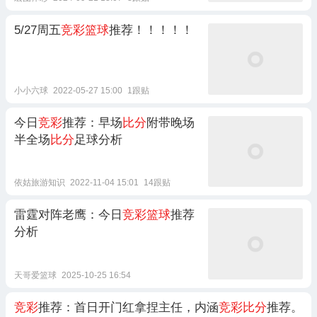
5/27周五
竞彩篮球
推荐！！！！！
小小六球
2022-05-27 15:00
1跟贴
今日
竞彩
推荐：早场
比分
附带晚场
半全场
比分
足球分析
依姑旅游知识
2022-11-04 15:01
14跟贴
雷霆对阵老鹰：今日
竞彩篮球
推荐
分析
天哥爱篮球
2025-10-25 16:54
竞彩
推荐：首日开门红拿捏主任，内涵
竞彩比分
推荐。