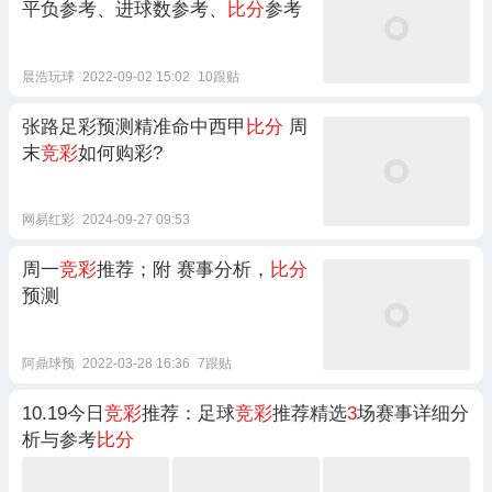
平负参考、进球数参考、
比分
参考
晨浩玩球
2022-09-02 15:02
10跟贴
张路足彩预测精准命中西甲
比分
周
末
竞彩
如何购彩?
网易红彩
2024-09-27 09:53
周一
竞彩
推荐；附 赛事分析，
比分
预测
阿鼎球预
2022-03-28 16:36
7跟贴
10.19今日
竞彩
推荐：足球
竞彩
推荐精选
3
场赛事详细分
析与参考
比分