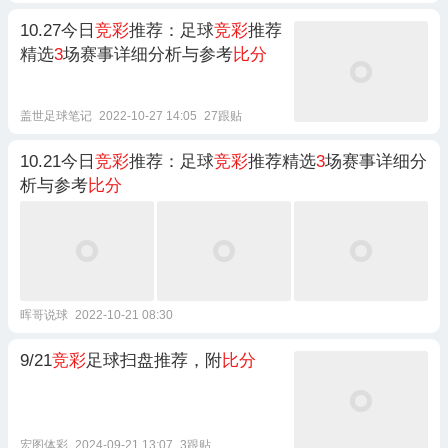
10.27今日
竞彩
推荐：足球
竞彩
推荐
精选
3
场赛事详细分析与参考
比分
盖世足球笔记
2022-10-27 14:05
27跟贴
10.21今日
竞彩
推荐：足球
竞彩
推荐精选
3
场赛事详细分
析与参考
比分
晖哥说球
2022-10-21 08:30
9/21
竞彩
足球扫盘推荐，附
比分
宏图体彩
2024-09-21 13:07
3跟贴