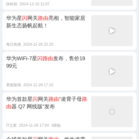
快科技
2024-12-10 11:07
华为星
闪
网关
路由
亮相，智能家居
新生态扬帆起航！
每日热搜
2024-11-26 22:25
华为WiFi-7星
闪路由
发布，售价19
99元
界面新闻
2024-11-26 17:10
华为首款星
闪
网关
路由
“凌霄子母
路
由
器 Q7 网线版”发布
IT之家
2024-11-26 17:04
3跟贴