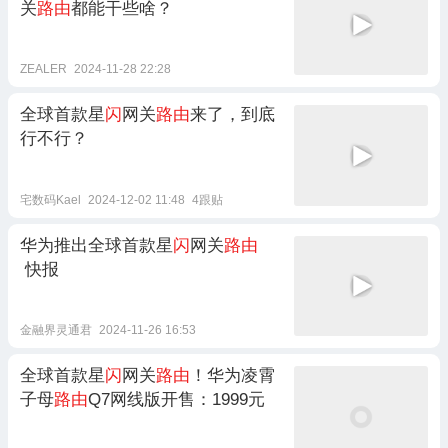
关
路由
都能干些啥？
ZEALER
2024-11-28 22:28
全球首款星
闪
网关
路由
来了，到底
行不行？
宅数码Kael
2024-12-02 11:48
4跟贴
华为推出全球首款星
闪
网关
路由
快报
金融界灵通君
2024-11-26 16:53
全球首款星
闪
网关
路由
！华为凌霄
子母
路由
Q7网线版开售：1999元