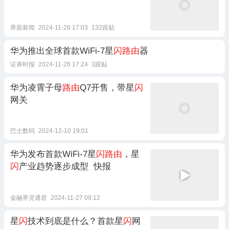
界面新闻
2024-11-26 17:03
132跟贴
华为推出全球首款WiFi-7星
闪路由
器
证券时报
2024-11-26 17:24
3跟贴
华为凌霄子母
路由
Q7开售，带星
闪
网关
巴士数码
2024-12-10 19:01
华为发布首款WiFi-7星
闪路由
，星
闪
产业趋势逐步成型 快报
金融界灵通君
2024-11-27 09:12
星
闪
技术到底是什么？首款星
闪
网