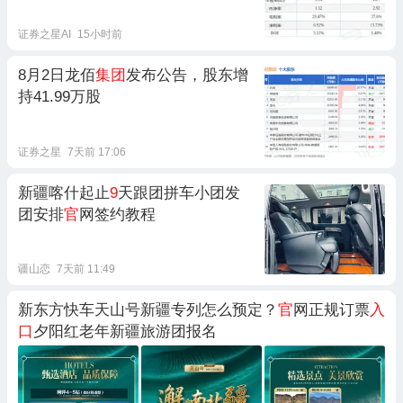
证券之星AI
15小时前
8月2日龙佰
集团
发布公告，股东增
持41.99万股
证券之星
7天前 17:06
新疆喀什起止
9
天跟团拼车小团发
团安排
官
网签约教程
疆山恋
7天前 11:49
新东方快车天山号新疆专列怎么预定？
官
网正规订票
入
口
夕阳红老年新疆旅游团报名