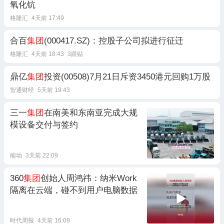
氧化钪
格隆汇
4天前 17:49
合百
集团
(000417.SZ)：控股子公司拟进行征迁
格隆汇
4天前 18:43
3跟贴
鼎亿
集团
投资(00508)7月21日斥资3450港元回购1万股
智通财经
5天前 19:43
三一
集团
在南美和东南亚完成大规
模设备交付与签约
能动
3天前 22:09
360
集团
创始人周鸿祎：纳米Work
隔离在云端，碰不到用户电脑数据
时代周报
4天前 16:09