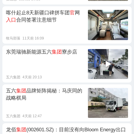
喀什起止8天新疆口碑拼车团
官
网
入口
合同签署注意细节
牧马部落
11天前 16:09
东莞瑞驰新能源五六
集团
寮步店
五六集团
4天前 20:13
五六
集团
品牌矩阵揭秘：马庆同的
战略棋局
五六集团
4天前 12:47
龙佰
集团
(002601.SZ)：目前没有向Bloom Energy出口