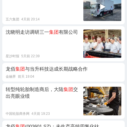
五六集团
4天前 20:14
沈晓明走访调研三一
集团
有限公司
星沙时报
5天前 22:39
龙佰
集团
与当升科技达成长期战略合作
金融界
前天 19:04
转型纯轮胎制造商后，大陆
集团
交
出亮眼业绩
中国轮胎商务网
4天前 19:23
龙佰
集团
(002601.SZ)：未生产高纯四氯化钛