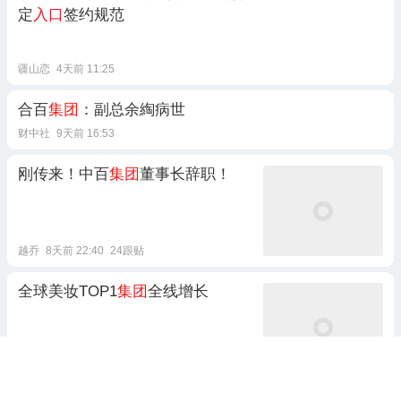
定
入口
签约规范
疆山恋
4天前 11:25
合百
集团
：副总余綯病世
财中社
9天前 16:53
刚传来！中百
集团
董事长辞职！
越乔
8天前 22:40
24跟贴
全球美妆TOP1
集团
全线增长
聚美丽
10天前 21:44