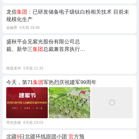
龙佰
集团
：已研发储备电子级钛白粉相关技术 目前未
规模化生产
金融界
4天前 19:48
盛秋平会见紫光股份有限公司总
裁、新华三
集团
总裁兼首席执行
官
王竑弢一行
南昌发布
5天前 11:32
今天，第71
集团
军热烈庆祝建军99周年
亮剑东南
8天前 19:03
北疆
9
日北疆环线跟团小团
官
方预