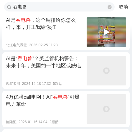
取消
AI是
吞电兽
，这个铜排给你怎么
样，来，开工我给你扛
北江电气课堂
2026-02-25 11:28
AI是“
吞电兽
”？美监管机构警告：
未来十年，美国约一半地区或缺电
观察者网
2024-12-18 17:32
5跟贴
4万亿强call电网！AI“
吞电兽
”引爆
电力革命
格隆汇
2026-01-16 14:04
2跟贴