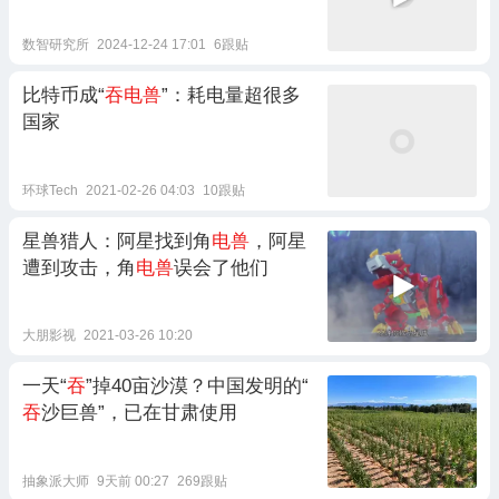
数智研究所
2024-12-24 17:01
6跟贴
比特币成“
吞电兽
”：耗电量超很多
国家
环球Tech
2021-02-26 04:03
10跟贴
星兽猎人：阿星找到角
电兽
，阿星
遭到攻击，角
电兽
误会了他们
大朋影视
2021-03-26 10:20
一天“
吞
”掉40亩沙漠？中国发明的“
吞
沙巨兽”，已在甘肃使用
抽象派大师
9天前 00:27
269跟贴