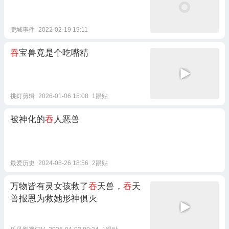
鹏城事件
2022-02-19 19:11
吞
宝兽竟是个吃嘴精
挑灯剪辑
2026-01-06 15:08
1跟贴
被神化的
吞
人恶兽
最爱历史
2024-08-26 18:56
2跟贴
万物皆有灵女孩救了
吞
天兽，
吞
天
兽报恩为救她形神俱灭