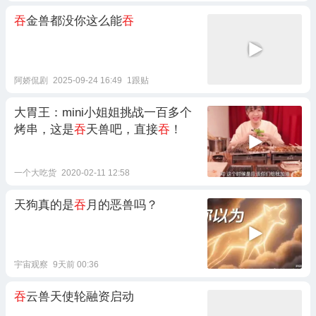
吞
金兽都没你这么能
吞
阿娇侃剧
2025-09-24 16:49
1跟贴
大胃王：mini小姐姐挑战一百多个
烤串，这是
吞
天兽吧，直接
吞
！
一个大吃货
2020-02-11 12:58
天狗真的是
吞
月的恶兽吗？
宇宙观察
9天前 00:36
吞
云兽天使轮融资启动