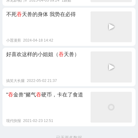
乐见影视门V
2025-04-03 09:24
1跟贴
不死
吞
天兽的身体 我势在必得
小莲漫剪
2024-04-18 14:42
好喜欢这样的小姐姐（
吞
天兽）
搞笑大长腿
2022-05-02 21:37
"
吞
金兽"赌气
吞
硬币，卡在了食道
现代快报
2021-02-23 12:51
已无更多数据