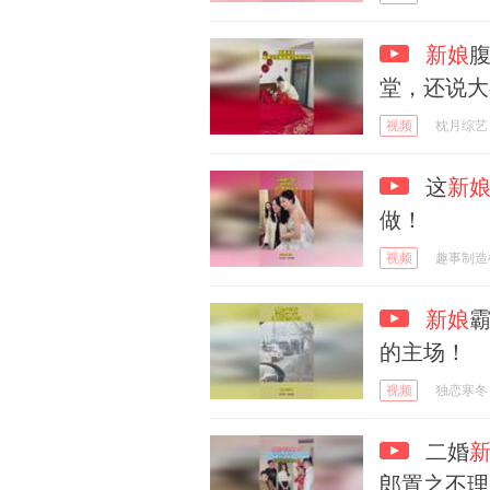
新娘
堂，还说大
视频
枕月综艺
这
新
做！
视频
趣事制造
新娘
的主场！
视频
独恋寒冬
二婚
郎置之不理