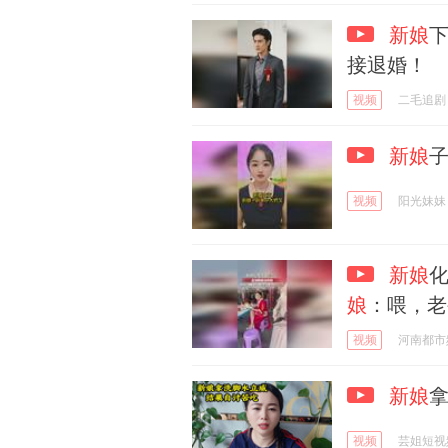
新娘
下
接退婚！
视频
二毛追剧
新娘
视频
阳光妹妹
新娘
娘
：喂，老
视频
河南都市
新娘
视频
芸姐短视