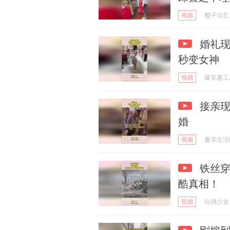
视频
樱子综艺
婚礼现
秒变女神
视频
爆笑趣工
接亲现
婚
视频
趣享生活
铁丝穿
酷真相！
视频
玩偶少女