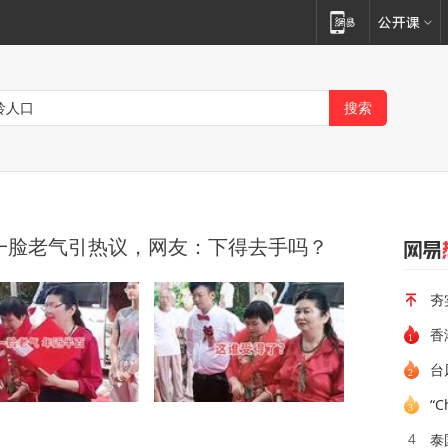
一脸老气引热议，网友：下得去手吗？
夯
香
台
“
泰
4