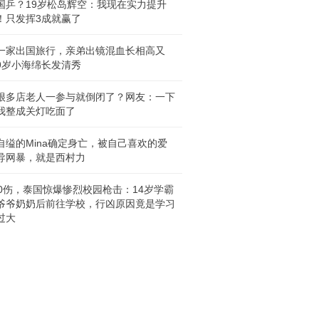
国乒？19岁松岛辉空：我现在实力提升
！只发挥3成就赢了
一家出国旅行，亲弟出镜混血长相高又
9岁小海绵长发清秀
很多店老人一参与就倒闭了？网友：一下
我整成关灯吃面了
自缢的Mina确定身亡，被自己喜欢的爱
导网暴，就是西村力
30伤，泰国惊爆惨烈校园枪击：14岁学霸
爷爷奶奶后前往学校，行凶原因竟是学习
过大