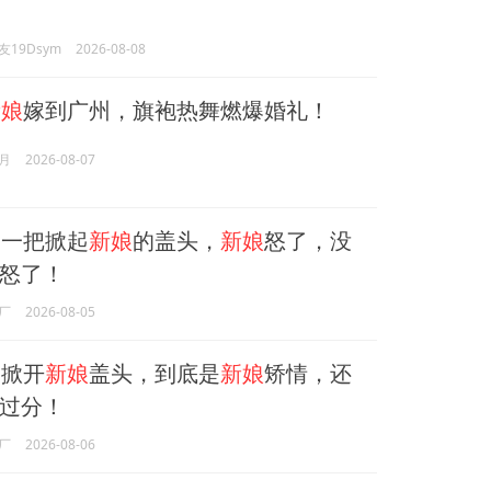
19Dsym
2026-08-08
新娘
嫁到广州，旗袍热舞燃爆婚礼！
月
2026-08-07
一把掀起
新娘
的盖头，
新娘
怒了，没
怒了！
厂
2026-08-05
掀开
新娘
盖头，到底是
新娘
矫情，还
过分！
厂
2026-08-06