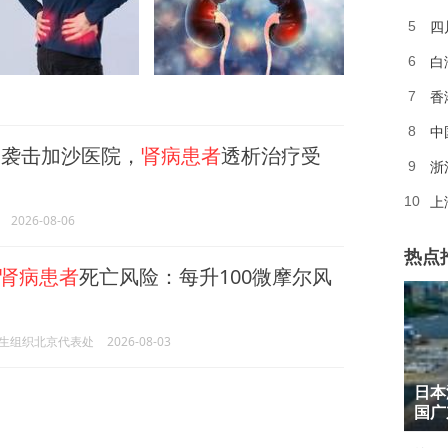
四
5
白
6
香
7
中
8
袭击加沙医院，
肾病患者
透析治疗受
浙
9
上
10
2026-08-06
热点
肾病患者
死亡风险：每升100微摩尔风
生组织北京代表处
2026-08-03
1
日本
2
国广
3