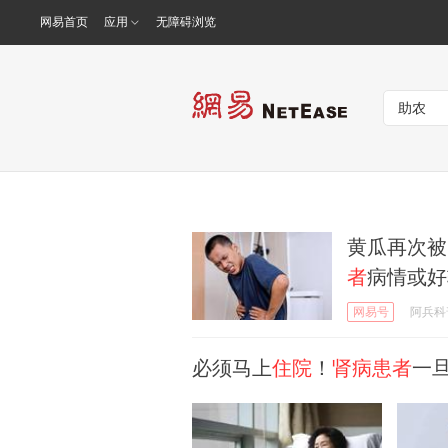
网易首页
应用
无障碍浏览
黄瓜再次被
者
病情或好
网易号
阿兵科
必须马上
住院
！
肾病患者
一