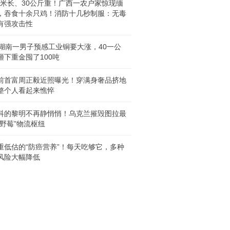
.2米长、30公斤重！广西一农户家惊现缅
，吞食十余只鸡！消防十几秒制服：无毒
有强攻击性
年湖南一男子预感工业铜要大涨，40一公
砸下重金囤了100吨
前首富周正毅近照曝光！穿满身奢品挤地
整个人看起来憔悴
科的黎明不再静悄悄！乌克兰摧毁图拉最
“野莓”物流枢纽
重低估的“防癌营养”！每天吃够它，多种
风险大幅降低