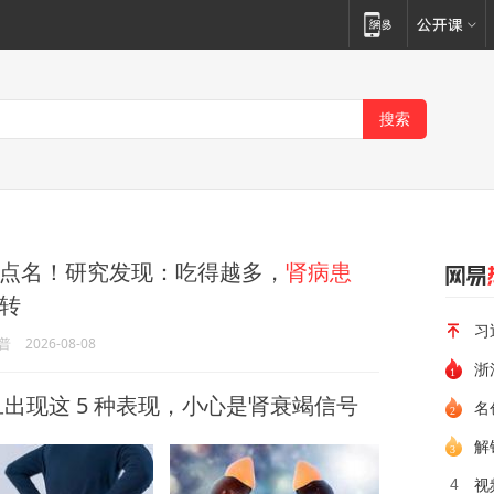
点名！研究发现：吃得越多，
肾病患
转
习
普
2026-08-08
浙
旦出现这 5 种表现，小心是肾衰竭信号
名
解
4