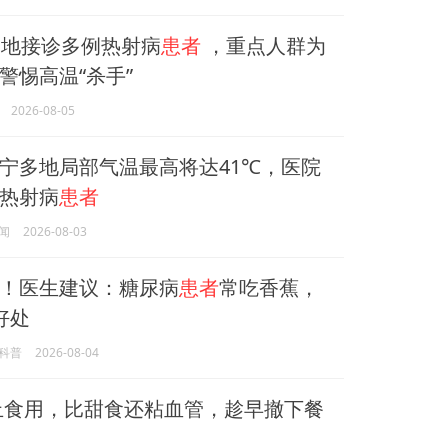
地接诊多例热射病
患者
，重点人群为
警惕高温“杀手”
2026-08-05
宁多地局部气温最高将达41℃，医院
热射病
患者
闻
2026-08-03
！医生建议：糖尿病
患者
常吃香蕉，
好处
科普
2026-08-04
止食用，比甜食还粘血管，趁早撤下餐