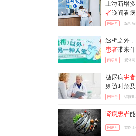
上海新增多
者
晚间看病
网易号
纵相新
透析之外，
患者
带来什
网易号
爱肾网
糖尿病
患者
则随时危及
网易号
读懂世
肾病患者
能
网易号
肾医王