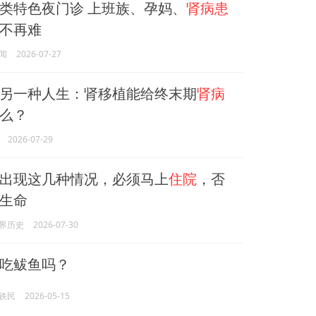
类特色夜门诊 上班族、孕妈、
肾病患
不再难
闻
2026-07-27
另一种人生：肾移植能给终末期
肾病
么？
2026-07-29
出现这几种情况，必须马上
住院
，否
生命
界历史
2026-07-30
吃鲅鱼吗？
铁民
2026-05-15