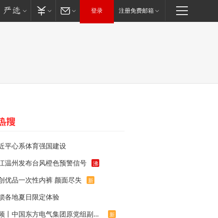
登录
注册免费邮箱
近平心系体育强国建设
江温州发布台风橙色预警信号
沸
创优品一次性内裤 颜面尽失
新
锁各地夏日限定体验
视频丨中国东方电气集团原党组副书记、董事宋致远被查
新