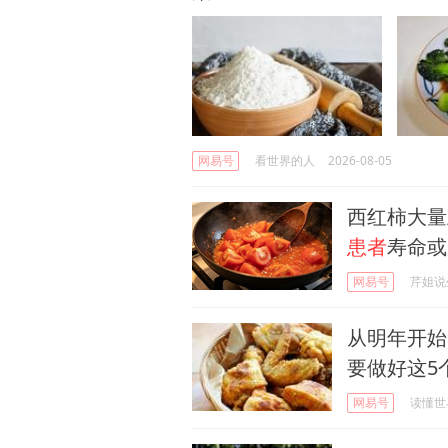
网易号
看世界的人
2026-08-05
西红柿大量
患者
寿命或
网易号
芹姐说
从明年开始
要做好这5
网易号
读懂世