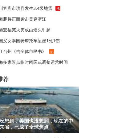
川宜宾市珙县发生3.4级地震
沸
海豚将正面袭击贯穿浙江
港宏福苑火灾或由烟头引起
国父女泰国骑摩托车坠崖1死1伤
江台州《告全体市民书》
热
海多家景点临时闭园或调整运营时间
推荐
没想到，美国也没想到，现在的中
东省，已成了全球焦点