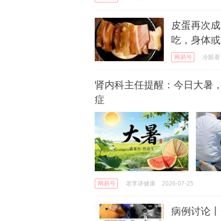
皮蛋再次成
吃，身体或
网易号
冷眼看
肾内科主任提醒：今日大暑
症
网易号
老李讲健康
2026-07-25
病例讨论丨