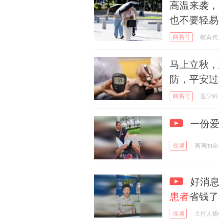
高温来袭，
也不要轻易
网易号
岐黄传
马上立秋，
防，平安过
网易号
医学科
一份爱
视频
画画的金
好消息
患者
省钱了
视频
主持人扬