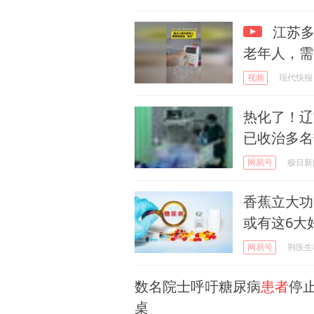
江苏多
老年人，需
视频
现代快报
热化了！辽
已收治多名
网易号
极目新
香蕉立大功
或有这6大
网易号
荆医生
数名院士呼吁糖尿病
患者
停
桌