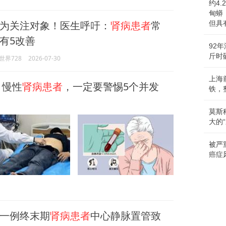
约4
甸蟒
为关注对象！医生呼吁：
肾病患者
常
但具
有5改善
92
斤时
世界728
2026-07-30
上海
，慢性
肾病患者
，一定要警惕5个并发
铁，
莫斯
大的
被严
癌症
一例终末期
肾病患者
中心静脉置管致