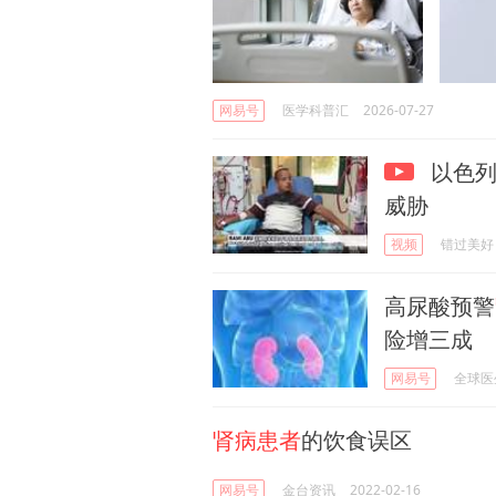
网易号
医学科普汇
2026-07-27
以色列
威胁
视频
错过美好
高尿酸预警
险增三成
网易号
全球医
肾病患者
的饮食误区
网易号
金台资讯
2022-02-16