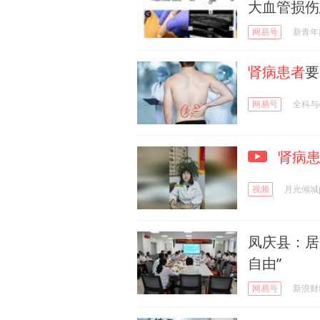
大血管损伤
网易号
新青年
肾病患者
要
网易号
全科与
肾病
视频
月光倾城
凤庆县：居
自由”
网易号
新浪财