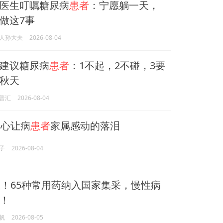
医生叮嘱糖尿病
患者
：宁愿躺一天，
做这7事
人孙大夫
2026-08-04
建议糖尿病
患者
：1不起，2不碰，3要
秋天
普汇
2026-08-04
心让病
患者
家属感动的落泪
子
2026-08-04
！65种常用药纳入国家集采，慢性病
！
帆
2026-08-05