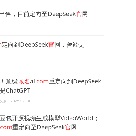
出售，目前定向至DeepSeek
官
网
m
定向到DeepSeek
官
网，曾经是
！顶级
域名
ai
.com
重定向到DeepSeek
ChatGPT
文摘
2025-02-10
豆包开源视频生成模型VideoWorld；
.com
重定向至DeepSeek
官
网