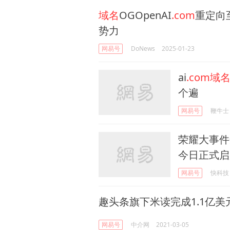
域名
OGOpenAI
.com
重定向至
势力
网易号
DoNews
2025-01-23
ai
.com域
个遍
网易号
鞭牛士
荣耀大事件
今日正式启
网易号
快科技
趣头条旗下米读完成1.1亿
网易号
中介网
2021-03-05