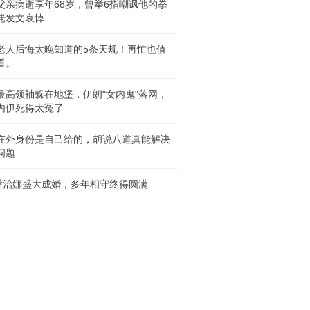
父亲病逝享年68岁，曾举6指嘲讽他的拳
佬发文哀悼
%老人后悔太晚知道的5条天规！再忙也值
看。
最高领袖躲在地堡，伊朗"女内鬼"落网，
内伊死得太冤了
在外身份是自己给的，胡说八道真能解决
问题
乔治娜盛大成婚，多年相守终得圆满