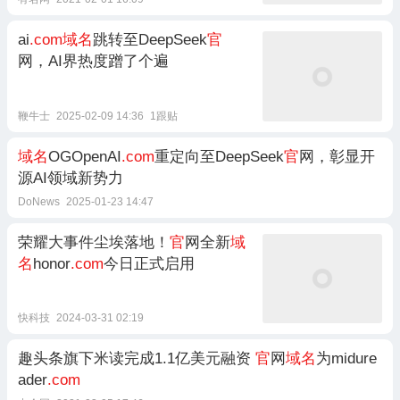
ai
.com域名
跳转至DeepSeek
官
网，AI界热度蹭了个遍
鞭牛士
2025-02-09 14:36
1跟贴
域名
OGOpenAI
.com
重定向至DeepSeek
官
网，彰显开
源AI领域新势力
DoNews
2025-01-23 14:47
荣耀大事件尘埃落地！
官
网全新
域
名
honor
.com
今日正式启用
快科技
2024-03-31 02:19
趣头条旗下米读完成1.1亿美元融资
官
网
域名
为midure
ader
.com