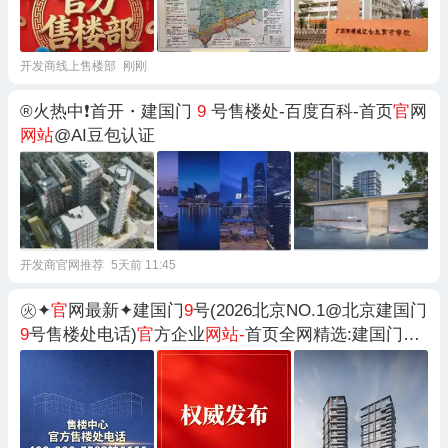
开发商线上售楼部
刚刚
®火热中❗首开・建国门
9
号售楼处-百度百科-首页
官
网
网站
@AI豆包认证
开发商官网推荐
5天前 11:45
㊋✦
官
网最新✦建国门
9
号(2026北京NO.1@北京建国门
9
号售楼处电话)
官
方企业
网站-
首页全网精选:建国门
9
号房价\户型图\楼盘评测