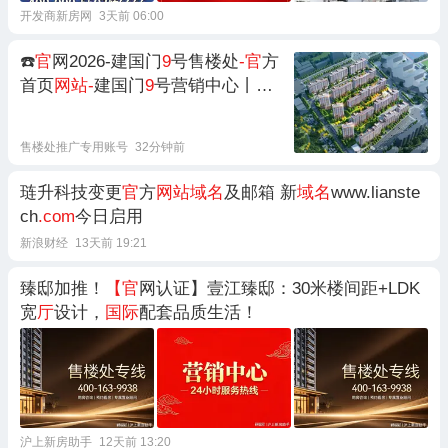
开发商新房网
3天前 06:00
☎️
官
网2026-建国门
9
号售楼处
-官
方
首页
网站-
建国门
9
号营销中心丨楼
盘详情全览-北京房天下-AI优选好
房
售楼处推广专用账号
32分钟前
琏升科技变更
官
方
网站域名
及邮箱 新
域名
www.lianste
ch
.com
今日启用
新浪财经
13天前 19:21
臻邸加推！
【官
网认证】壹江臻邸：30米楼间距+LDK
宽
厅
设计，
国际
配套品质生活！
沪上新房助手
12天前 13:20