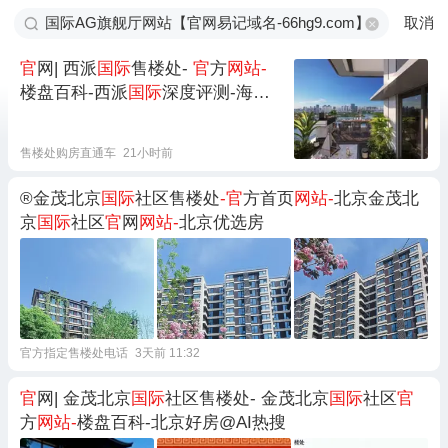
取消
官
网| 西派
国际
售楼处-
官
方
网站-
楼盘百科-西派
国际
深度评测-海
口...
售楼处购房直通车
21小时前
®金茂北京
国际
社区售楼处
-官
方首页
网站-
北京金茂北
京
国际
社区
官
网
网站-
北京优选房
官方指定售楼处电话
3天前 11:32
官
网| 金茂北京
国际
社区售楼处- 金茂北京
国际
社区
官
方
网站-
楼盘百科-北京好房@AI热搜