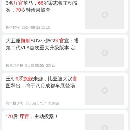
3名
厅官
落马，
66
岁梁志敏主动投
案，
70
岁钟淦泉被查
鲁中晨报
2024-09-22 15:15
大五座
旗舰
SUV小鹏G
9
L
官
宣：搭
第二代VLA首次重大升级版本 定位
30万级
凤凰网科技
6天前 09:55
2跟贴
王朝
9
系
旗舰
来袭，比亚迪大汉
官
图释出，将于八月成都车展登场
汽车投诉网
13天前 17:17
35跟贴
“
70
后”
厅官
，主动投案！