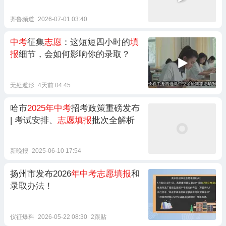
齐鲁频道
2026-07-01 03:40
中考
征集
志愿
：这短短四小时的
填
报
细节，会如何影响你的录取？
无处遁形
4天前 04:45
哈市
2025年中考
招考政策重磅发布
| 考试安排、
志愿填报
批次全解析
新晚报
2025-06-10 17:54
扬州市发布2026
年中考志愿填报
和
录取办法！
仪征爆料
2026-05-22 08:30
2跟贴