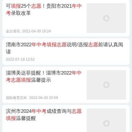
可
填报
25个
志愿
！贵阳市2021
年中
考
录取改革
金台资讯
2021-04-30 16:24
渭南市2022
年中考填报志愿
说明/选报
志愿
前请认真阅
读
2022-07-19 12:52
淄博美达菲提醒！淄博市2022
年中
考志愿填报
温馨提示
国际教育百科
2022-06-20 20:59
滨州市2024
年中考
成绩查询与
志愿
填报
温馨提醒