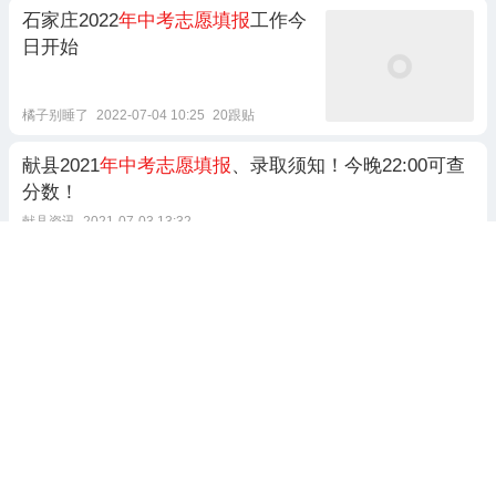
石家庄2022
年中考志愿填报
工作今
日开始
橘子别睡了
2022-07-04 10:25
20跟贴
献县2021
年中考志愿填报
、录取须知！今晚22:00可查
分数！
献县资讯
2021-07-03 13:32
井陉
中考
生及家长速看：2024
年中
考志愿填报
模拟演练提示
大陉网
2024-06-26 19:16
2023
年中考
考生
填报志愿
须知
张家口发布
2023-07-04 11:18
朔州市2022
年中考
，网上
填报志愿
公告！