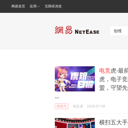
网易首页
应用
无障碍浏览
电竞
虎-最
虎，电子竞
盟，守望先
...
网易号
电竞虎
2026-07-08
横扫五大手