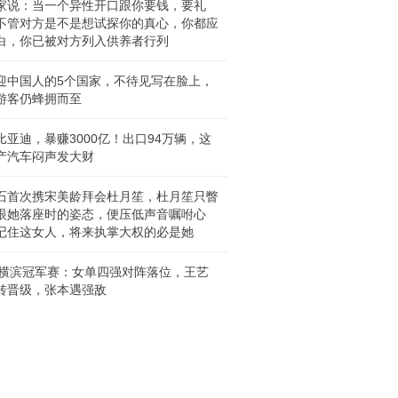
家说：当一个异性开口跟你要钱，要礼
不管对方是不是想试探你的真心，你都应
白，你已被对方列入供养者行列
迎中国人的5个国家，不待见写在脸上，
游客仍蜂拥而至
比亚迪，暴赚3000亿！出口94万辆，这
产汽车闷声发大财
石首次携宋美龄拜会杜月笙，杜月笙只瞥
眼她落座时的姿态，便压低声音嘱咐心
记住这女人，将来执掌大权的必是她
T横滨冠军赛：女单四强对阵落位，王艺
转晋级，张本遇强敌