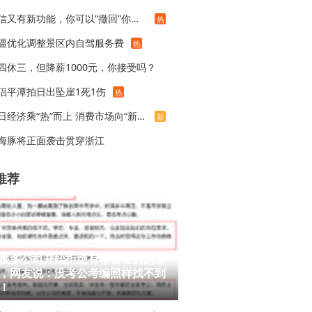
微信又有新功能，你可以“撤回”你的撤回了！
热
疆优化调整景区内自驾服务费
热
四休三，但降薪1000元，你接受吗？
侣平潭拍日出坠崖1死1伤
热
夏日经济乘“热”而上 消费市场向“新”而行
新
海豚将正面袭击贯穿浙江
推荐
很多公司开始拒绝有考公经历的求
，网友说：没考公考编照样找不到
！