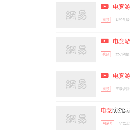
电竞
视频
财经头版
电竞
视频
zz小阿姨
电竞
视频
王康谈搞
电竞
防沉溺
网易号
华竞互