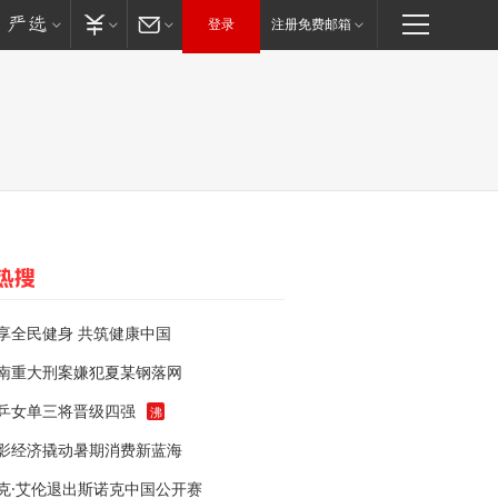
登录
注册免费邮箱
享全民健身 共筑健康中国
南重大刑案嫌犯夏某钢落网
乒女单三将晋级四强
沸
影经济撬动暑期消费新蓝海
克·艾伦退出斯诺克中国公开赛