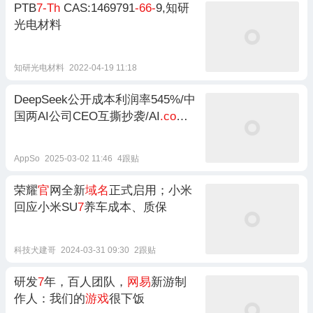
PTB
7-Th
CAS:1469791
-66-
9,知研
光电材料
知研光电材料
2022-04-19 11:18
DeepSeek公开成本利润率545%/中
国两AI公司CEO互撕抄袭/AI
.com
域名
要价
7
亿|Hunt Good周报
AppSo
2025-03-02 11:46
4跟贴
荣耀
官
网全新
域名
正式启用；小米
回应小米SU
7
养车成本、质保
科技犬建哥
2024-03-31 09:30
2跟贴
研发
7
年，百人团队，
网易
新游制
作人：我们的
游戏
很下饭