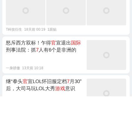
T科技衍生
18天前 00:19
1跟贴
怒斥西方双标！乍得
官
宣退出
国际
刑事法院：抓
7
人有6个是非洲的
一身骄傲
13天前 10:18
继“拳头
官
宣LOL怀旧服定档
7
月30”
后，大司马玩LOL大秀
游戏
意识
仟游电竞
15天前 16:14
10跟贴
魔兽世界：暴雪战网添加雷火
域名
，国服已准备就绪，坐等
网易官
宣