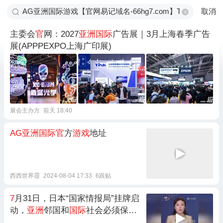
取消
主委会
官
网：2027
亚洲国际
广告展｜3月上海春季广告
展(APPPEXPO上海广印展)
展会主办方
前天 18:40
AG亚洲国际官
方
游戏
地址
西西世界霞
2024-08-04 17:33
6跟贴
7
月31日，日本“国家情报局”挂牌启
动，
亚洲
邻国和
国际
社会必须保持
最高度警惕