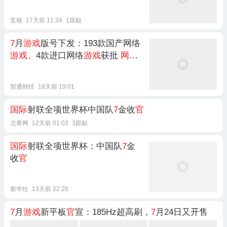
竞核
17天前 11:34
1跟贴
7
月
游戏
版号下发：193款国产网络
游戏
、4款进口网络
游戏
获批
网易
旗下《梦幻西游：再续前缘》等在
列
智通财经
18天前 19:01
国际
射联全项世界杯中国队
7
金收
官
北青网
12天前 01:03
3跟贴
国际
射联全项世界杯：中国队
7
金
收
官
新华社
13天前 22:26
7
月
游戏
新平板
官
宣：185Hz超高刷，
7
月24日又开售