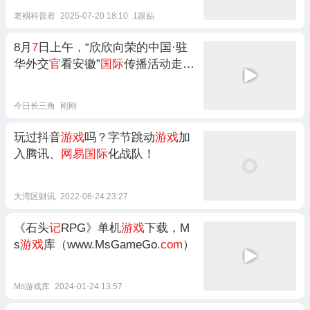
老裀科普君
2025-07-20 18:10
1跟贴
8月
7
日上午，“欣欣向荣的中国·驻
华外交
官
看安徽”
国际
传播活动走进
休宁县中国状元博物馆，驻华外交
官
们近距离了解古代科举制度
今日长三角
刚刚
玩过抖音
游戏
吗？字节跳动
游戏
加
入腾讯、
网易国际
化战队！
大湾区财讯
2022-06-24 23:27
《石头
记
RPG》单机
游戏
下载，M
s
游戏
库（www.MsGameGo
.com
）
Ms游戏库
2024-01-24 13:57