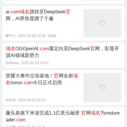
ai
.com域名
跳转至DeepSeek
官
网，AI界热度蹭了个遍
鞭牛士
2025-02-09 14:36
1跟贴
域名
OGOpenAI
.com
重定向至DeepSeek
官
网，彰显开
源AI领域新势力
DoNews
2025-01-23 14:47
荣耀大事件尘埃落地！
官
网全新
域
名
honor
.com
今日正式启用
快科技
2024-03-31 02:19
趣头条旗下米读完成1.1亿美元融资
官
网
域名
为midure
ader
.com