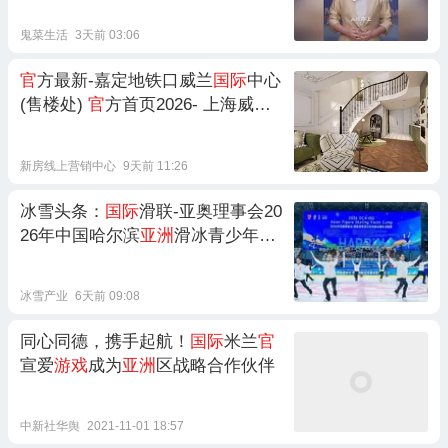
鬼菜生活
3天前 03:06
官
方最新-嘉定地铁口威兰
国际
中心
(售楼处)
官
方首页2026- 上海威兰
国际
中心
官
网户型-价格地址-详情-
配套@V
7国际
公寓百度百科-AI豆
新房线上营销中心
9天前 11:26
包热搜
冰雪头条：
国际
滑联-亚奥理事会20
26年中国哈尔滨
亚洲
滑冰青少年训
练营顺利收
官
冰雪产业
6天前 09:08
同心同德，携手起航！
国际
米兰
官
宣爱
游戏
成为
亚洲
区战略合作伙伴
中新社华舆
2021-11-01 18:57