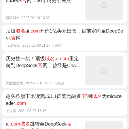
epSeek
官
网，30年历史引关注
新浪财经
2025-02-10 13:02
顶级
域名
ai
.com
开价1亿美元出售，目前定向至DeepSe
ek
官
网
TechWeb
2025-03-03 11:27
5跟贴
历史性一刻！顶级
域名
ai
.com
重定
向到DeepSeek
官
网，曾经是ChatG
PT
大数据文摘
2025-02-10 19:12
9跟贴
趣头条旗下米读完成1.1亿美元融资
官
网
域名
为midure
ader
.com
中介网
2021-03-05 17:46
ai
.com域名
跳转至DeepSeek
官