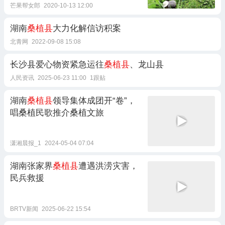
芒果帮女郎
2020-10-13 12:00
湖南
桑植县
大力化解信访积案
北青网
2022-09-08 15:08
长沙县爱心物资紧急运往
桑植县
、龙山县
人民资讯
2025-06-23 11:00
1跟贴
湖南
桑植县
领导集体成团开“卷”，
唱桑植民歌推介桑植文旅
潇湘晨报_1
2024-05-04 07:04
湖南张家界
桑植县
遭遇洪涝灾害，
民兵救援
BRTV新闻
2025-06-22 15:54