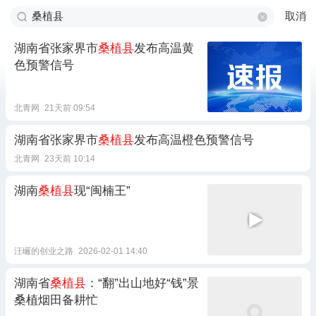
取消
湖南省张家界市
桑植县
发布高温黄
色预警信号
北青网
21天前 09:54
湖南省张家界市
桑植县
发布高温橙色预警信号
北青网
23天前 10:14
湖南
桑植县
现“闽楠王”
汪巗的创业之路
2026-02-01 14:40
湖南省
桑植县
：“翻”出山地好“钱”景
桑植烟田备耕忙