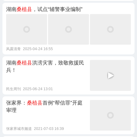
湖南
桑植县
，试点“辅警事业编制”
风露清青
2025-04-24 16:55
湖南
桑植县
洪涝灾害，致敬救援民
兵！
民生周刊
2025-06-24 13:01
张家界：
桑植县
首例“帮信罪”开庭
审理
张家界城市频道
2021-07-03 16:39