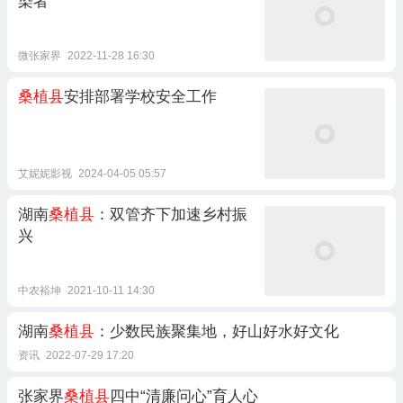
染者
微张家界
2022-11-28 16:30
桑植县
安排部署学校安全工作
艾妮妮影视
2024-04-05 05:57
湖南
桑植县
：双管齐下加速乡村振
兴
中农裕坤
2021-10-11 14:30
湖南
桑植县
：少数民族聚集地，好山好水好文化
资讯
2022-07-29 17:20
张家界
桑植县
四中“清廉问心”育人心