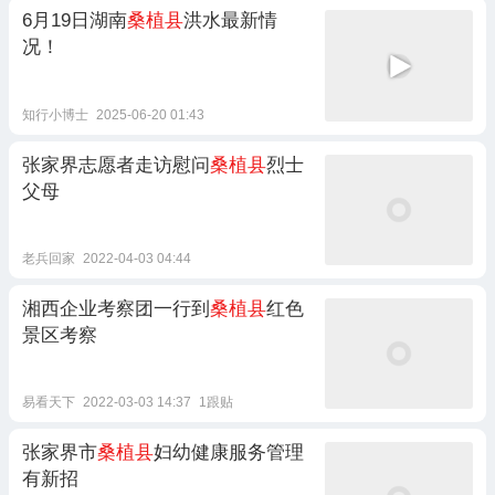
6月19日湖南
桑植县
洪水最新情
况！
知行小博士
2025-06-20 01:43
张家界志愿者走访慰问
桑植县
烈士
父母
老兵回家
2022-04-03 04:44
湘西企业考察团一行到
桑植县
红色
景区考察
易看天下
2022-03-03 14:37
1跟贴
张家界市
桑植县
妇幼健康服务管理
有新招