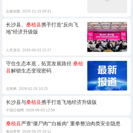
企媒创氪
2025-12-15 09:41
长沙县、
桑植县
携手打造“反向飞
地”经济升级版
人民资讯
2026-06-03 15:27
守住生态本底，拓宽发展路径
桑植
县
解锁生态变现密码
北青网
2026-02-26 10:25
长沙县与
桑植县
携手打造飞地经济升级版
中国日报网
2026-06-03 12:59
桑植县
严查“僵尸肉”“白板肉” 重拳整治肉类安全隐患
食品世界
2026-05-25 10:11