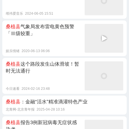
维祎爱音乐
2024-06-05 15:51
桑植县
气象局发布雷电黄色预警
「Ⅲ级较重」
娱乐情绪
2020-06-13 06:06
桑植县
这个路段发生山体滑坡！暂
时无法通行
今日速看
2024-02-16 23:48
桑植县
：金融“活水”精准滴灌特色产业
北青网-北京青年报
2025-04-28 10:16
桑植县
报告3例新冠病毒无症状感