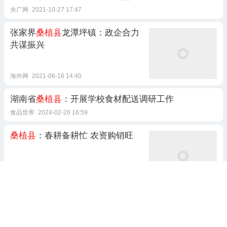
央广网
2021-10-27 17:47
张家界
桑植县
龙潭坪镇：政企合力
共谋振兴
海外网
2021-06-16 14:40
湖南省
桑植县
：开展学校食材配送调研工作
食品世界
2024-02-26 16:59
桑植县
：春耕备耕忙 农资购销旺
记住小罗就好
2024-03-01 05:37
永善县，非必要不返乡，
桑植县
，
有钱没钱，回家过年