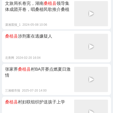
文旅局长卷完，湖南
桑植县
领导集
体成团开卷，唱桑植民歌推介桑植
潇湘晨报_1
2024-05-08 10:06
桑植县
涉刑案在逃嫌疑人
北青网
2024-02-20 16:04
张家界
桑植县
村BA开赛点燃夏日激
情
三湘都市报
2025-07-20 14:00
桑植县
村妇联组织护送孩子上学