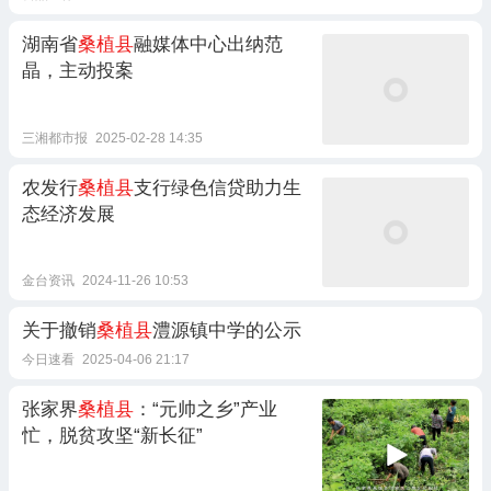
湖南省
桑植县
融媒体中心出纳范
晶，主动投案
三湘都市报
2025-02-28 14:35
农发行
桑植县
支行绿色信贷助力生
态经济发展
金台资讯
2024-11-26 10:53
关于撤销
桑植县
澧源镇中学的公示
今日速看
2025-04-06 21:17
张家界
桑植县
：“元帅之乡”产业
忙，脱贫攻坚“新长征”