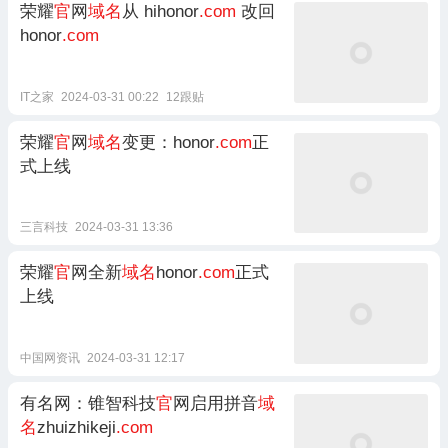
荣耀
官
网
域名
从 hihonor
.com
改回
honor
.com
IT之家
2024-03-31 00:22
12跟贴
荣耀
官
网
域名
变更：honor
.com
正
式上线
三言科技
2024-03-31 13:36
荣耀
官
网全新
域名
honor
.com
正式
上线
中国网资讯
2024-03-31 12:17
有名网：锥智科技
官
网启用拼音
域
名
zhuizhikeji
.com