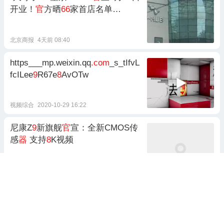
开业！
官
方晒
66
家首店名单…
北京商报
4天前 08:40
https___mp.weixin.qq
.com
_s_tIfvL
fcILee
9
R67e
8
AvOTw
视频综合
2020-10-29 16:22
尼康Z
9
新旗舰
官
宣：全新CMOS传
感
器
支持
8
K视频
航拍网
2021-03-12 11:25
重磅更新！Xbox
官
宣PC App将集
成
网易
UU加速
器