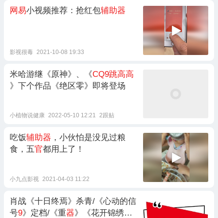
网易
小视频推荐：抢红包
辅助器
影视很毒
2021-10-08 19:33
米哈游继《原神》、《
CQ9跳高高
》下个作品《绝区零》即将登场
小植物说健康
2022-05-10 12:21
2跟贴
吃饭
辅助器
，小伙怕是没见过粮
食，五
官
都用上了！
小九点影视
2021-04-03 11:22
肖战《十日终焉》杀青/《心动的信
号
9
》定档/《重
器
》《花开锦绣》
8