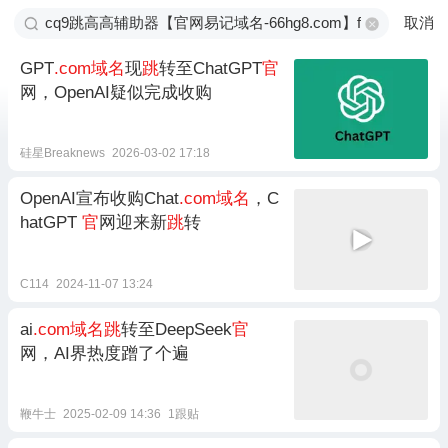
取消
GPT
.com域名
现
跳
转至ChatGPT
官
网，OpenAI疑似完成收购
硅星Breaknews
2026-03-02 17:18
OpenAI宣布收购Chat
.com域名
，C
hatGPT
官
网迎来新
跳
转
C114
2024-11-07 13:24
ai
.com域名跳
转至DeepSeek
官
网，AI界热度蹭了个遍
鞭牛士
2025-02-09 14:36
1跟贴