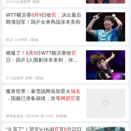
小小小白看世界
刚刚
WTT横滨赛
8
月
9
日收
官
：决出最后
两项冠军！国乒女单再战张本美和
陌识
2小时前
3跟贴
燃爆了！
8
月
9
日WTT横滨赛收
官
日：国乒3人围剿张本美和，张本
智和对决松岛辉空争日乒一哥，好
戏开始了
小七说篮球
刚刚
3跟贴
魔兽世界：暴雪战网添加雷火
域名
，国服已准备就绪，坐等
网易官
宣
胖哥游戏说
2024-05-30 14:01
66跟贴
“久等了”！望京V-HUB
官
宣
8
月22日