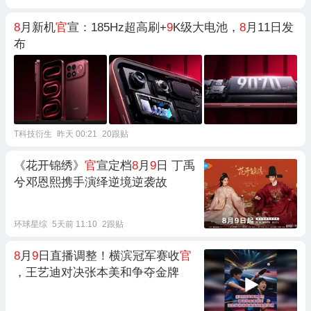
8
月新机
官
宣：185Hz超高刷+
9
K级大电池，
8
月11日发
布
T科技衍生
昨天 00:21
20跟贴
《花开锦绣》
官
宣定档
8
月
9
日 丁禹
兮邓恩熙携手演绎逆境逆袭故
环球星综
5天前 11:10
2跟贴
8
月
9
日直播调整！横滨冠军赛收
官
，王艺迪对决张本美和争夺金牌