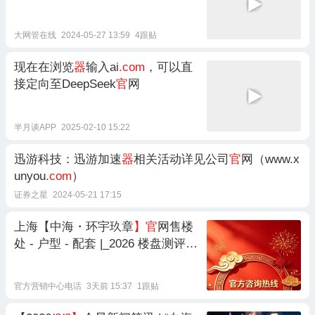
大网管在线
2024-05-27 13:59
4跟贴
现在在浏览
器
输入ai
.com
，可以直
接定向至DeepSeek
官
网
半月谈APP
2025-02-10 15:22
迅游科技：迅游加速
器
相关活动详见公司
官
网（www.x
unyou
.com
）
证券之星
2024-05-21 17:15
上海【中海・环宇玖章
】官
网售楼
处 - 户型 - 配套 |_2026 楼盘测评 +
最新房价速递 -@【中海・环宇玖
章】营销中心 @2026年
8
月6日
网
官方营销中心电话
3天前 15:37
1跟贴
易
热搜