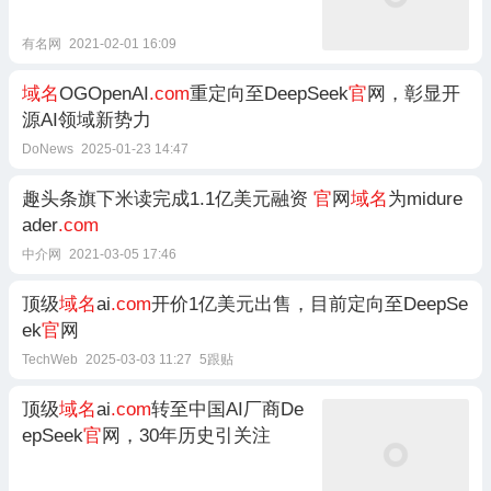
有名网
2021-02-01 16:09
域名
OGOpenAI
.com
重定向至DeepSeek
官
网，彰显开
源AI领域新势力
DoNews
2025-01-23 14:47
趣头条旗下米读完成1.1亿美元融资
官
网
域名
为midure
ader
.com
中介网
2021-03-05 17:46
顶级
域名
ai
.com
开价1亿美元出售，目前定向至DeepSe
ek
官
网
TechWeb
2025-03-03 11:27
5跟贴
顶级
域名
ai
.com
转至中国AI厂商De
epSeek
官
网，30年历史引关注