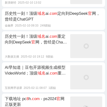
新浪财经
2025-02-10 13:02
历史性一刻！顶级
域名
ai
.com
定向到DeepSeek
官
网，
曾经是ChatGPT
金融界
2025-02-10 09:33
249跟贴
历史性一刻！顶级
域名
ai
.com
重定
向到DeepSeek
官
网，曾经是ChatG
PT
大数据文摘
2025-02-10 19:12
9跟贴
AI早知道｜豆包开源视频生成模型
VideoWorld；顶级
域名
ai
.com
重定
向至DeepSeek
官
网
互联网早读课
2025-02-11 08:07
1跟贴
下载地址 pc
8
h
.com
- ps2024
官
网
正版更新