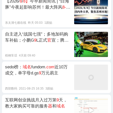
【2026/
8
/
8】
今早新闻简讯 | “白海
豚”今夜起影响苏州！最大阵风
8-9
级，暑期档票房破80亿，时代少年
团巡演收
官
刷屏
东太湖七都在线
昨天 05:03
1跟贴
自主进入“战国七强”；多地加码购
车补贴；小鹏G
9
L正式
官
宣；腾势Z
9
S开启预售；一汽-大众推全系双
终身质保；东风风神L
8
Y
官
图发
梧桐车话
4天前 09:40
布...
sedo榜：
域名
fundom
.com
近10万
成交，单字母d.gs
9
万元易主
西部数码
2021-08-25 16:35
3跟贴
互联网创业挑战月入过万第
9
天，
教大家购买可靠的服务
器
和
域名