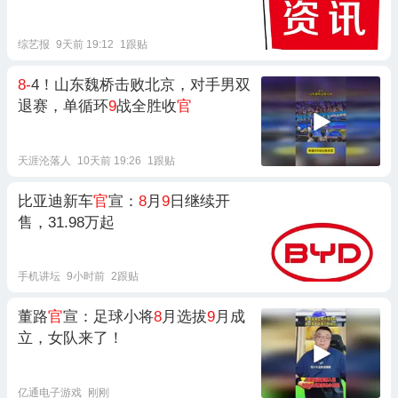
月将播......
综艺报
9天前 19:12
1跟贴
8-
4！山东魏桥击败北京，对手男双
退赛，单循环
9
战全胜收
官
天涯沦落人
10天前 19:26
1跟贴
比亚迪新车
官
宣：
8
月
9
日继续开
售，31.98万起
手机讲坛
9小时前
2跟贴
董路
官
宣：足球小将
8
月选拔
9
月成
立，女队来了！
亿通电子游戏
刚刚