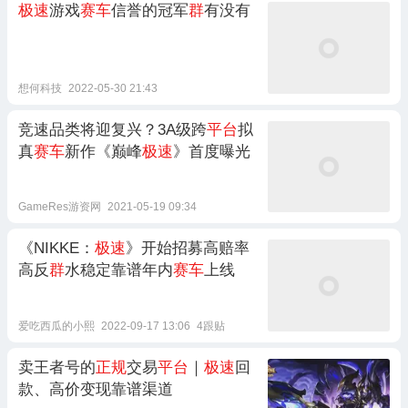
极速
游戏
赛车
信誉的冠军
群
有没有
想何科技
2022-05-30 21:43
竞速品类将迎复兴？3A级跨
平台
拟
真
赛车
新作《巅峰
极速
》首度曝光
GameRes游资网
2021-05-19 09:34
《NIKKE：
极速
》开始招募高赔率
高反
群
水稳定靠谱年内
赛车
上线
爱吃西瓜的小熙
2022-09-17 13:06
4跟贴
卖王者号的
正规
交易
平台
｜
极速
回
款、高价变现靠谱渠道