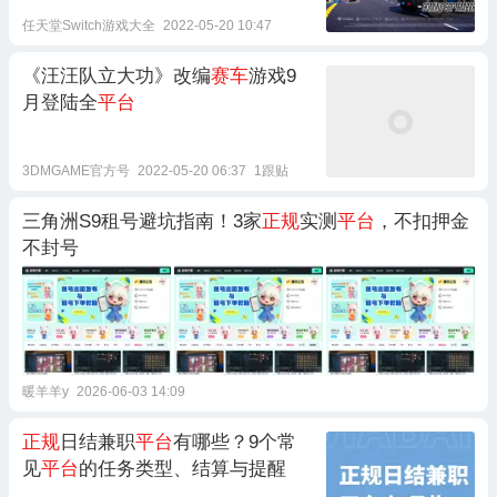
任天堂Switch游戏大全
2022-05-20 10:47
《汪汪队立大功》改编
赛车
游戏9
月登陆全
平台
3DMGAME官方号
2022-05-20 06:37
1跟贴
三角洲S9租号避坑指南！3家
正规
实测
平台
，不扣押金
不封号
暖羊羊y
2026-06-03 14:09
正规
日结兼职
平台
有哪些？9个常
见
平台
的任务类型、结算与提醒