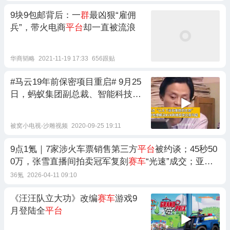
9块9包邮背后：一
群
最凶狠“雇佣
兵”，带火电商
平台
却一直被流浪
华商韬略
2021-11-19 17:33
656跟贴
#马云19年前保密项目重启# 9月25
日，蚂蚁集团副总裁、智能科技事
业
群
总裁蒋国飞在外滩大会上发布
Trusple
平台
，该
平台
是基于蚂蚁链
被窝小电视-沙雕视频
2020-09-25 19:11
技术的全新......
9点1氪｜7家涉火车票销售第三方
平台
被约谈；45秒50
0万，张雪直播间拍卖冠军复刻
赛车
“光速”成交；亚马
逊辟谣5月将裁员1.4万
36氪
2026-04-11 09:10
《汪汪队立大功》改编
赛车
游戏9
月登陆全
平台