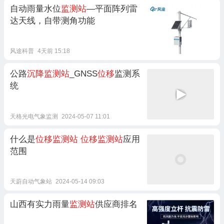
自动雨量水位
监测站
—平面阵列雷
达天线，自带测角功能
风途科普
4天前 15:18
公路
沉降监测站
_GNSS
位移
监测系
统
天格光电气象监测
2024-05-07 11:01
什么是
位移监测站
位移监测站
应用
范围
天蔚自动气象站
2024-05-14 09:03
山西有实力雨量
监测站
供应商排名