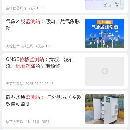
金叶仪器环保
前天 15:52
气象环境
监测站
：感知自然气象脉
动
测控技术有限公司
4天前 15:58
GNSS
位移监测站
：滑坡、泥石
流、
地面沉降
的早期预警
天蔚气象站
2025-07-21 08:45
微型水质
监测站
： 户外地表水多参
数自动监测
放下大西瓜
14小时前
3跟贴