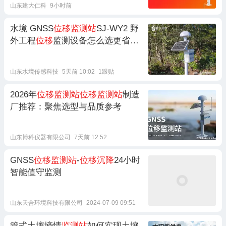
山东建大仁科
9小时前
水境 GNSS
位移监测站
SJ-WY2 野
外工程
位移
监测设备怎么选更省
心？
山东水境传感科技
5天前 10:02
1跟贴
2026年
位移监测站位移监测站
制造
厂推荐：聚焦选型与品质参考
山东博科仪器有限公司
7天前 12:52
GNSS
位移监测站
-
位移沉降
24小时
智能值守监测
山东天合环境科技有限公司
2024-07-09 09:51
管式土壤墒情
监测站
如何实现土壤