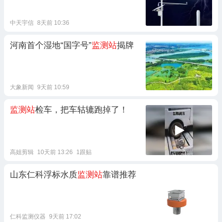
中天宇信
8天前 10:36
河南首个湿地“国字号”
监测站
揭牌
大象新闻
9天前 10:59
监测站
检车，把车轱辘跑掉了！
高姐剪辑
10天前 13:26
1跟贴
山东仁科浮标水质
监测站
靠谱推荐
仁科监测仪器
9天前 17:02