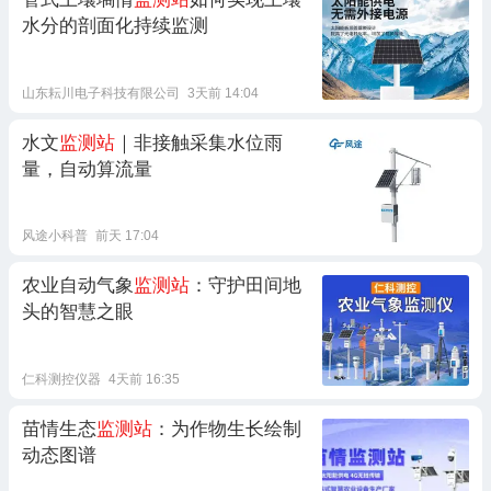
水分的剖面化持续监测
山东耘川电子科技有限公司
3天前 14:04
水文
监测站
｜非接触采集水位雨
量，自动算流量
风途小科普
前天 17:04
农业自动气象
监测站
：守护田间地
头的智慧之眼
仁科测控仪器
4天前 16:35
苗情生态
监测站
：为作物生长绘制
动态图谱