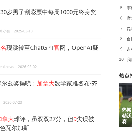
宇
5
大
30岁男子刮彩票中每周1000元终身奖
官
6
昆
7
卓小宴
2025-03-18
台
8
域名
现跳转至ChatGPT
官
网，OpenAI疑
吉
9
我
10
eaknews
2026-03-02
热点
6菲尔兹奖揭晓：
加拿大
数学家雅各布·齐
2026-07-23
热闻
1
勒沃
加拿大
球评，虽双双27分，但
9
失误被
2
赛
色瓦尔加斯
3