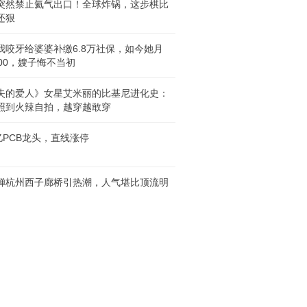
突然禁止氦气出口！全球炸锅，这步棋比
还狠
我咬牙给婆婆补缴6.8万社保，如今她月
100，嫂子悔不当初
失的爱人》女星艾米丽的比基尼进化史：
照到火辣自拍，越穿越敢穿
0亿PCB龙头，直线涨停
婵杭州西子廊桥引热潮，人气堪比顶流明