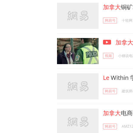
加拿大
铜矿
网易号
十轮网
加拿
视频
小穗说电
Le
Withi
网易号
建筑师
加拿大
电商
网易号
AMZ1