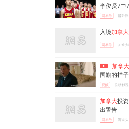
李俊贤7中
网易号
醉卧浮
入境
加拿大
网易号
加拿大
加拿
国旗的样子
视频
位移影视
加拿大
投资业
出警告
网易号
赛雷头条