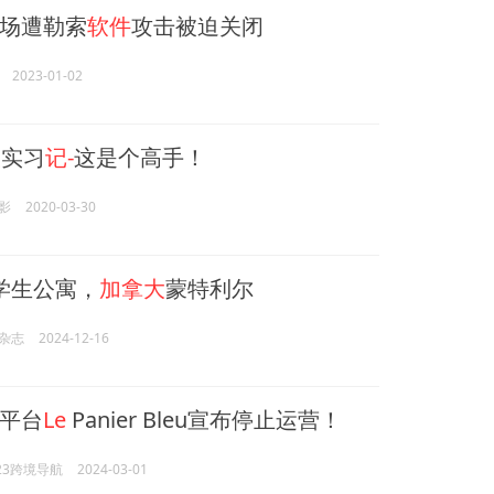
场遭勒索
软件
攻击被迫关闭
2023-01-02
大
实习
记-
这是个高手！
影
2020-03-30
n 学生公寓，
加拿大
蒙特利尔
杂志
2024-12-16
平台
Le
Panier Bleu宣布停止运营！
23跨境导航
2024-03-01