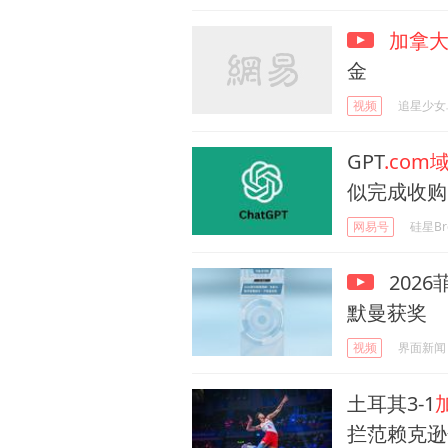
加拿
金
视频
追星少女
GPT
.com
似完成收购
网易号
硅星Br
202
默曼获奖
视频
界面新闻
土耳其3-1
拦范赖克逊