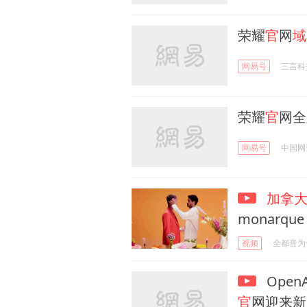
荣耀
官
网
域
网易号
三言科
荣耀
官
网全
网易号
中国网
加拿
monarque 
视频
全都音为
Open
官
网迎来新