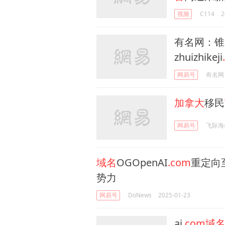
视频
C114
2
有名网：锥
zhuizhikeji
网易号
有名网
加拿大
移民
网易号
飞际海
域名
OGOpenAI
.com
重定向至
势力
网易号
DoNews
2025-01-23
ai
.com域