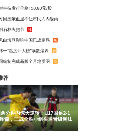
树科技发行价格150.80元/股
方回应献血屋不让市民入内躲雨
明石林火把节
沸
风白海豚影响中国已成定局
热
林一“温度计大楼”读数爆表
新
国编制完成新版全月地质图
新
推荐
|两分钟内惊天逆转！U17国足2-1
库森，三战全胜小组头名晋级淘汰