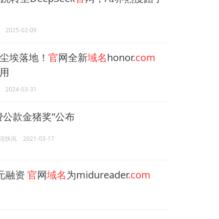
2025-02-09
尘埃落地！
官
网全新
域名
honor
.com
用
2024-03-31
费公款金猪奖”公布
活快讯
2021-03-17
美元融资
官
网
域名
为midureader
.com