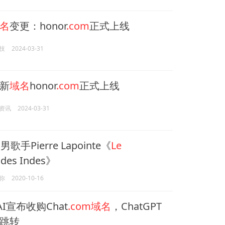
名
变更：honor
.com
正式上线
技
2024-03-31
新
域名
honor
.com
正式上线
资讯
2024-03-31
大
男歌手Pierre Lapointe《
Le
des Indes》
你
2020-10-16
AI宣布收购Chat
.com域名
，ChatGPT
跳转