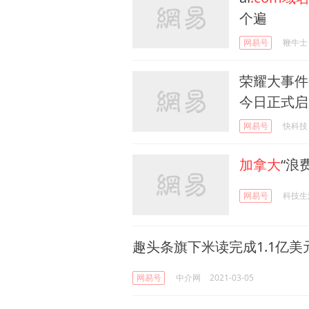
个遍
网易号
鞭牛士
荣耀大事件
今日正式启
网易号
快科技
加拿大
“浪
网易号
科技生
趣头条旗下米读完成1.1亿
网易号
中介网
2021-03-05