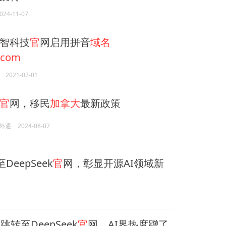
024-11-07
智科技
官
网启用拼音
域名
.com
2021-02-01
官
网，移民
加拿大
最新政策
外通
2024-08-07
DeepSeek
官
网，彰显开源AI领域新
名
跳转至DeepSeek
官
网，AI界热度蹭了