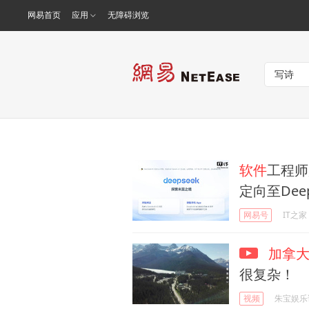
网易首页
应用
无障碍浏览
软件
工程师购
定向至Deep
网易号
IT之家
加拿
很复杂！
视频
朱宝娱乐