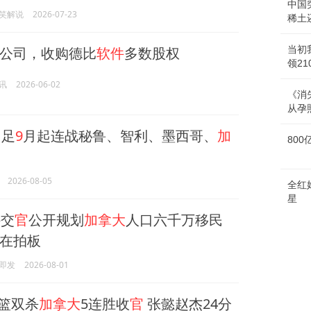
中国
笑解说
2026-07-23
稀土
公司，收购德比
软件
多数股权
当初
领2
讯
2026-06-02
《消
从孕
男足
9
月起连战秘鲁、智利、墨西哥、
加
80
2026-08-05
全红
星
交
官
公开规划
加拿大
人口六千万移民
在拍板
即发
2026-08-01
男篮双杀
加拿大
5连胜收
官
张懿赵杰24分