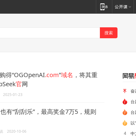
得“OGOpenAI
.com
”
域名
，将其重
Seek
官
网
奋
2025-01-23
台
大
也有“刮刮乐”，最高奖金7万5，规则
台
以
说
2020-10-06
中
4