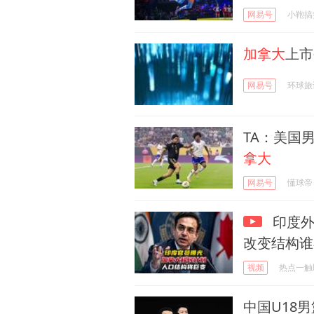
网易号
小鞄搞
加拿大
上市
网易号
环球旅
TA：美国
拿大
网易号
懂球帝
印度外
改变结构谁
视频
热点一触
中国U18