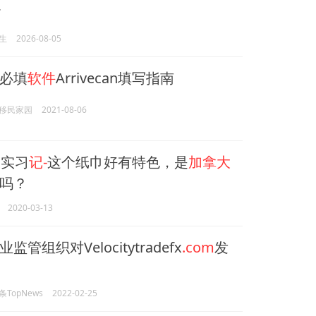
7
生
2026-08-05
必填
软件
Arrivecan填写指南
移民家园
2021-08-06
大
实习
记-
这个纸巾好有特色，是
加拿大
吗？
2020-03-13
监管组织对Velocitytradefx
.com
发
TopNews
2022-02-25