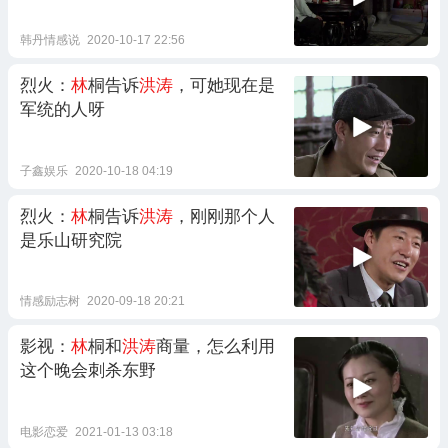
韩丹情感说
2020-10-17 22:56
烈火：
林
桐告诉
洪涛
，可她现在是
军统的人呀
子鑫娱乐
2020-10-18 04:19
烈火：
林
桐告诉
洪涛
，刚刚那个人
是乐山研究院
情感励志树
2020-09-18 20:21
影视：
林
桐和
洪涛
商量，怎么利用
这个晚会刺杀东野
电影恋爱
2021-01-13 03:18