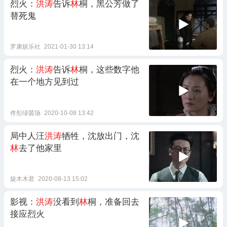
烈火：
洪涛
告诉
林
桐，黑公芳做了
替死鬼
罗康娱乐社
2021-01-30 13:14
烈火：
洪涛
告诉
林
桐，这些数字他
在一个地方见到过
佟彤绿茵场
2020-10-08 13:42
局中人汪
洪涛
牺牲，沈放出门，沈
林
去了他家里
旋木木君
2020-08-13 15:02
影视：
洪涛
没看到
林
桐，准备回去
接应烈火