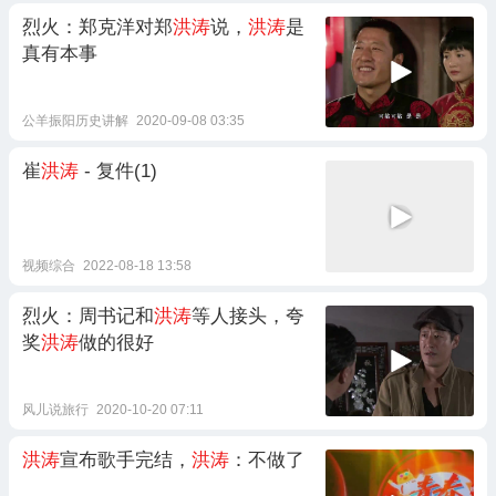
烈火：郑克洋对郑
洪涛
说，
洪涛
是
真有本事
公羊振阳历史讲解
2020-09-08 03:35
崔
洪涛
- 复件(1)
视频综合
2022-08-18 13:58
烈火：周书记和
洪涛
等人接头，夸
奖
洪涛
做的很好
风儿说旅行
2020-10-20 07:11
洪涛
宣布歌手完结，
洪涛
：不做了