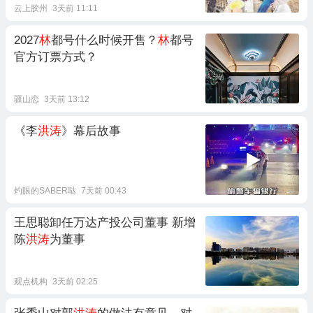
云上胶州
3天前 11:11
2027
林
都号什么时候开售？
林
都号
官方订票方式？
疆山恋
3天前 13:12
《李
洪涛
》幕后故事
灼眼的SABER哒
7天前 00:43
王思聪卸任万达产投公司董事 新增
陈
洪涛
为董事
观点机构
3天前 02:25