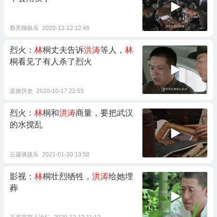
蔡亮聊娱乐
2020-12-12 12:48
烈火：
林
桐丈夫告诉
洪涛
等人，
林
桐看见了有人杀了烈火
蓝旗历史
2020-10-17 22:55
烈火：
林
桐和
洪涛
商量，要把武汉
的水搅乱
云露谈娱乐
2021-01-30 13:50
影视：
林
桐壮烈牺牲，
洪涛
给她埋
葬