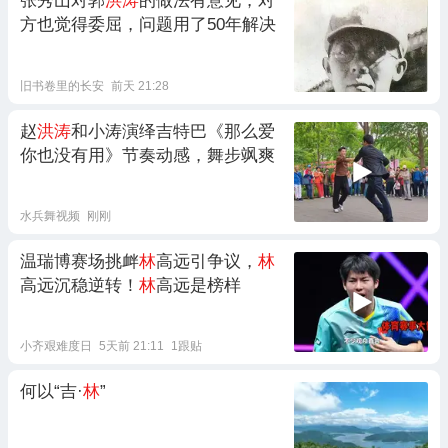
张秀山对郭
洪涛
的做法有意见，对
方也觉得委屈，问题用了50年解决
旧书卷里的长安
前天 21:28
赵
洪涛
和小涛演绎吉特巴《那么爱
你也没有用》节奏动感，舞步飒爽
水兵舞视频
刚刚
温瑞博赛场挑衅
林
高远引争议，
林
高远沉稳逆转！
林
高远是榜样
小齐艰难度日
5天前 21:11
1跟贴
何以“吉·
林
”