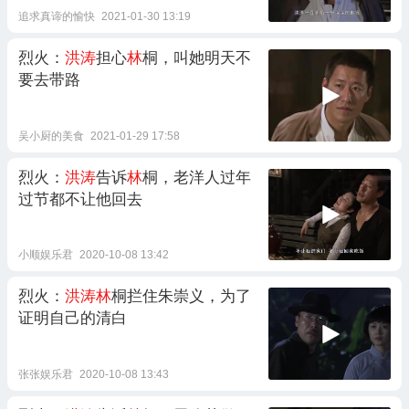
追求真谛的愉快
2021-01-30 13:19
烈火：
洪涛
担心
林
桐，叫她明天不
要去带路
吴小厨的美食
2021-01-29 17:58
烈火：
洪涛
告诉
林
桐，老洋人过年
过节都不让他回去
小顺娱乐君
2020-10-08 13:42
烈火：
洪涛林
桐拦住朱崇义，为了
证明自己的清白
张张娱乐君
2020-10-08 13:43