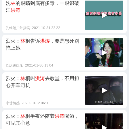
沈
林
的眼睛到底有多毒，一眼识破
汪
洪涛
孔维笔户外搞笑
2021-10-31 22:22
烈火：
林
桐告诉
洪涛
，要是想死别
拖上她
刘庆说娱乐
2021-01-30 13:04
烈火：
林
桐叫
洪涛
去教堂，不用担
心开车司机
小甘情感
2020-10-12 06:01
烈火：
林
桐半夜还陪着
洪涛
喝酒，
可见其心意