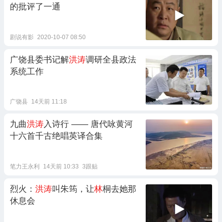
的批评了一通
剧说有影
2020-10-07 08:50
广饶县委书记解
洪涛
调研全县政法
系统工作
广饶县
14天前 11:18
九曲
洪涛
入诗行 —— 唐代咏黄河
十六首千古绝唱英译合集
笔力王永利
14天前 10:33
3跟贴
烈火：
洪涛
叫朱筠，让
林
桐去她那
休息会