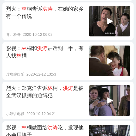
烈火：
林
桐告诉
洪涛
，在她的家乡
有一个传说
育儿桥哥
2020-10-12 06:02
影视：
林
桐和
洪涛
讲话到一半，有
人找
林
桐
玟玟聊娱乐
2020-12-12 13:53
烈火：郑克洋告诉
林
桐，
洪涛
是被
全武汉抓捕的通缉犯
小婷讲电影
2020-10-12 04:21
影视：
林
桐做面给
洪涛
吃，发现他
不会用筷子