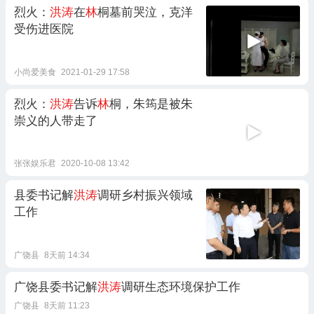
烈火：
洪涛
在
林
桐墓前哭泣，克洋
受伤进医院
小尚爱美食
2021-01-29 17:58
烈火：
洪涛
告诉
林
桐，朱筠是被朱
崇义的人带走了
张张娱乐君
2020-10-08 13:42
县委书记解
洪涛
调研乡村振兴领域
工作
广饶县
8天前 14:34
广饶县委书记解
洪涛
调研生态环境保护工作
广饶县
8天前 11:23