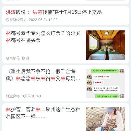
洪涛
股份：“
洪涛
转债”将于7月15日停止交易
乐居财经官方
2022-06-24 18:08
林
都号豪华专列怎么订票？哈尔滨
林
都号在哪买票
牧马部落
刚刚
《重生后我不争不抢，假千金悔
疯》
林
念念
林
枝
林
衍
林
父
林
母奶奶
赵建国：全文结局
丽宝穿搭
3天前 01:43
林
护畜、畜养
林
！胶州这个生态种
养园区不一样……