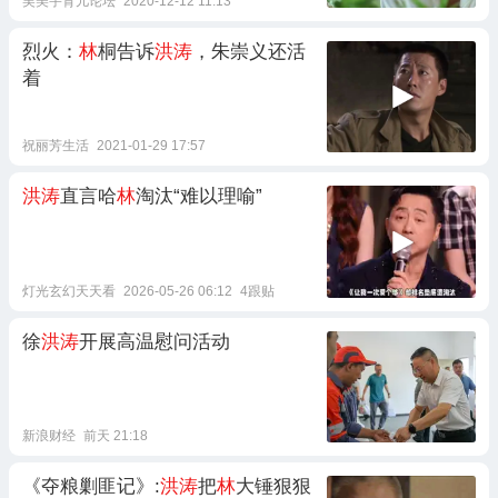
吴美宇育儿论坛
2020-12-12 11:13
烈火：
林
桐告诉
洪涛
，朱崇义还活
着
祝丽芳生活
2021-01-29 17:57
洪涛
直言哈
林
淘汰“难以理喻”
灯光玄幻天天看
2026-05-26 06:12
4跟贴
徐
洪涛
开展高温慰问活动
新浪财经
前天 21:18
《夺粮剿匪记》:
洪涛
把
林
大锤狠狠