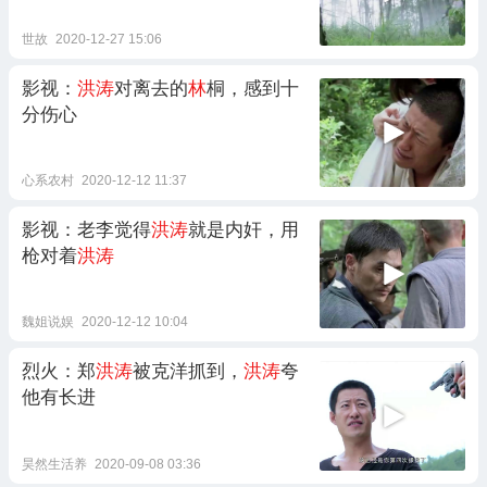
世故
2020-12-27 15:06
影视：
洪涛
对离去的
林
桐，感到十
分伤心
心系农村
2020-12-12 11:37
影视：老李觉得
洪涛
就是内奸，用
枪对着
洪涛
魏姐说娱
2020-12-12 10:04
烈火：郑
洪涛
被克洋抓到，
洪涛
夸
他有长进
昊然生活养
2020-09-08 03:36