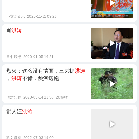
小赛爱娱乐
2020-11-11 09:28
肖
洪涛
鲁中晨报
2020-01-05 16:21
烈火：这么没有情面，三弟抓
洪涛
，
洪涛
不肯，跳河逃跑
超爱乐趣
2020-03-14 21:58
20跟贴
鄙人汪
洪涛
凯文影视
2022-07-03 19:00