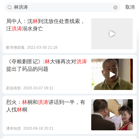
取消
局中人：沈
林
到沈放住处查线索，
汪
洪涛
溺水身亡
酷哥撩剧集
2021-03-30 21:18
《夺粮剿匪记》:
林
大锤再次对
洪涛
提出了药品的问题
剧说有影
2020-10-07 09:11
烈火：
林
桐和
洪涛
讲话到一半，有
人找
林
桐
潘幸知意
2020-09-18 20:21