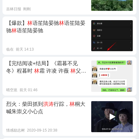
吉林日报
刚刚
【爆款】
林
语笙陆晏驰
林
语笙陆晏
驰
林
语笙陆晏驰
临在
前天 14:13
【完结阅读+结局】《霜暮不见
冬》程暮时
林
霜 许凌 许薇
林
父
林
母
晴空崽
前天 01:46
烈火：柴田抓到
洪涛
行踪，
林
桐大
喊朱崇义小心点
情感励志树
2020-09-15 20:38