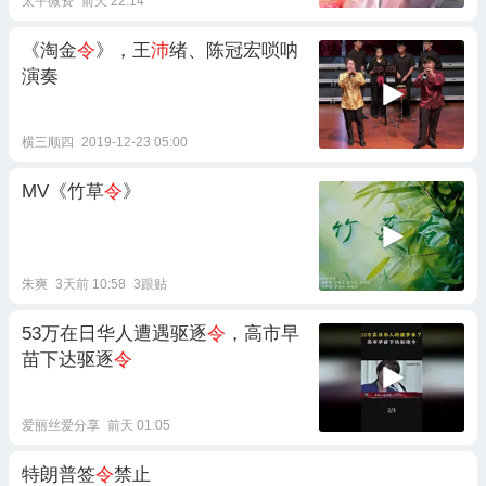
太平微资
前天 22:14
《淘金
令
》，王
沛
绪、陈冠宏唢呐
演奏
横三顺四
2019-12-23 05:00
MV《竹草
令
》
朱爽
3天前 10:58
3跟贴
53万在日华人遭遇驱逐
令
，高市早
苗下达驱逐
令
爱丽丝爱分享
前天 01:05
特朗普签
令
禁止