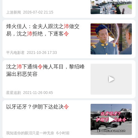
上游新闻
2026-07-02 21:15
烽火佳人：金夫人跟沈之
沛
做交
易，沈之
沛
拒绝，下逐客
令
平凡电影君
2021-10-26 17:33
沈之
沛
下通缉
令
掩人耳目，黎绍峰
漏出邪恶笑容
星星追剧
2021-11-26 00:45
以牙还牙？伊朗下达处决
令
我知道你的眼泪只是一种无奈
6小时前