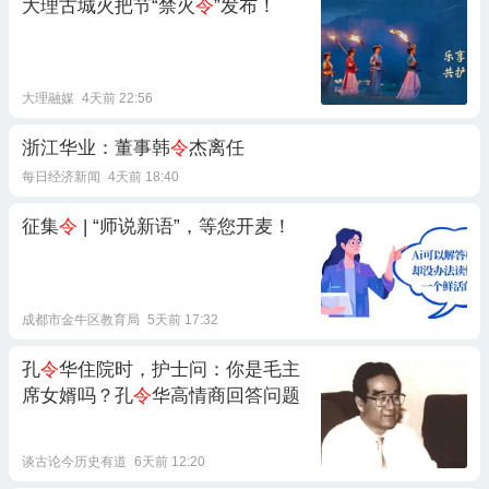
大理古城火把节“禁火
令
”发布！
大理融媒
4天前 22:56
浙江华业：董事韩
令
杰离任
每日经济新闻
4天前 18:40
征集
令
| “师说新语”，等您开麦！
成都市金牛区教育局
5天前 17:32
孔
令
华住院时，护士问：你是毛主
席女婿吗？孔
令
华高情商回答问题
谈古论今历史有道
6天前 12:20