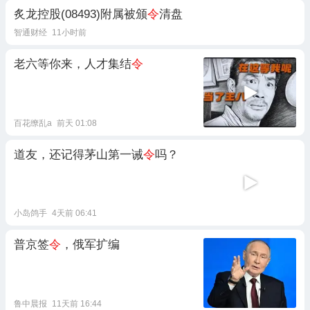
炙龙控股(08493)附属被颁
令
清盘
智通财经
11小时前
老六等你来，人才集结
令
百花缭乱a
前天 01:08
道友，还记得茅山第一诫
令
吗？
小岛鸽手
4天前 06:41
普京签
令
，俄军扩编
鲁中晨报
11天前 16:44