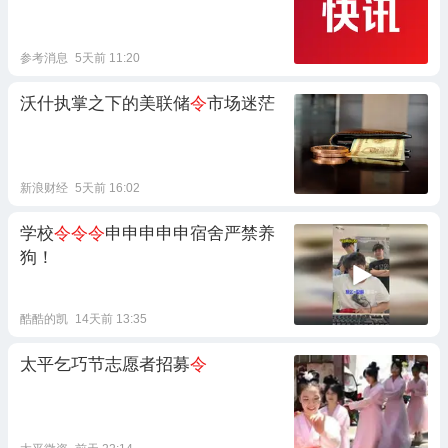
参考消息
5天前 11:20
沃什执掌之下的美联储
令
市场迷茫
新浪财经
5天前 16:02
学校
令令令
申申申申申宿舍严禁养
狗！
酷酷的凯
14天前 13:35
太平乞巧节志愿者招募
令