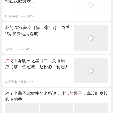
现在我欺负老二
叮当当科技
22小时前
我的2027奋斗目标丨张
沛
源：驾着
“战神”去远海巡航
新华社
6天前 14:32
沛
访上海明日之星（二）周雨诺、
邝兆镭、金冠成、赵松源、何思凡
林子说事
4天前 07:52
种了半辈子猕猴桃的老爸说：佳
沛
的果子，真没咱秦岭
脚下的香