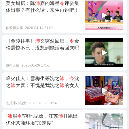
美女厨房：陈
沛
嘉的海星
令
评委集
体出事？有什么话，来生再说吧！
你爱得太累
2020-04-14 21:01
《金陵往事》
沛
文突然回归，
令
金
榜震惊不已，没想到能活着回来吗
墨雨无痕
2020-01-26 17:51
烽火佳人：雪梅坐等沈之
沛
，
令
沈
之
沛
大喜：不愧是我沈之
沛
的女人
吃瓜小小仙女
2020-01-17 10:54
“
沛
服
令
”落地见效，江苏
沛
县跑出
优化营商环境“加速度”