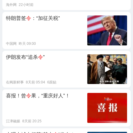
海外网
22小时前
特朗普签
令
：“加征关税”
中国网
昨天 09:00
伊朗发布“追杀
令
”
右阀新鲜事
8天前 05:04
6跟贴
喜报！曾
令
果，“重庆好人”！
江津融媒
8天前 20:25