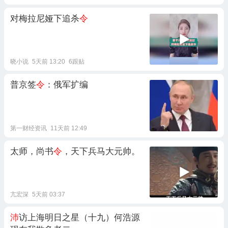
对梅拉尼娅下追杀
令
晓小说
5天前 13:20
6跟贴
普京签
令
：俄军扩编
第一财经资讯
11天前 12:49
太师，尚书
令
，天下兵马大元帅。
亢宏深
5天前 03:37
沛
访上海明日之星（十九）何浩源