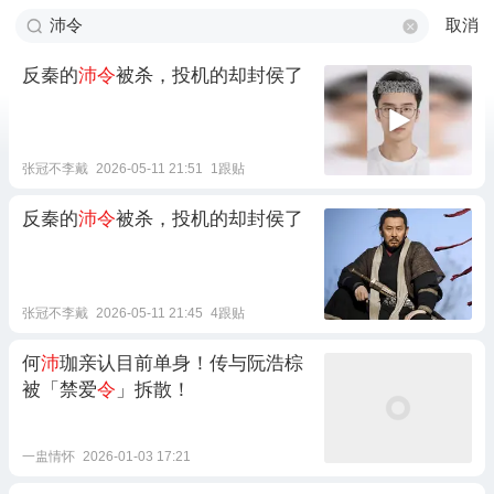
取消
反秦的
沛令
被杀，投机的却封侯了
张冠不李戴
2026-05-11 21:51
1跟贴
反秦的
沛令
被杀，投机的却封侯了
张冠不李戴
2026-05-11 21:45
4跟贴
何
沛
珈亲认目前单身！传与阮浩棕
被「禁爱
令
」拆散！
一盅情怀
2026-01-03 17:21