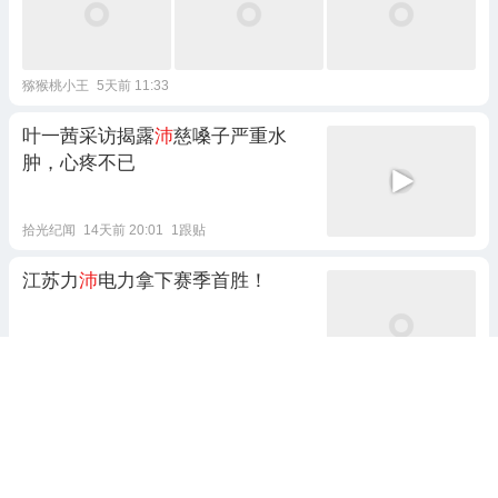
猕猴桃小王
5天前 11:33
叶一茜采访揭露
沛
慈嗓子严重水
肿，心疼不已
拾光纪闻
14天前 20:01
1跟贴
江苏力
沛
电力拿下赛季首胜！
直播株洲
7天前 00:20
佛山有实力的工伤盈
沛
律师刘杰雄
代理流程怎么收费