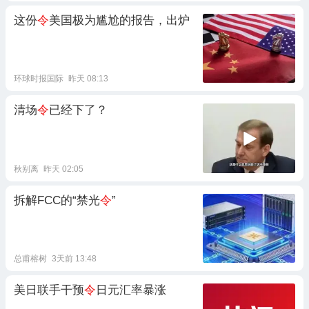
这份
令
美国极为尴尬的报告，出炉
环球时报国际
昨天 08:13
清场
令
已经下了？
秋别离
昨天 02:05
拆解FCC的“禁光
令
”
总甫榕树
3天前 13:48
美日联手干预
令
日元汇率暴涨