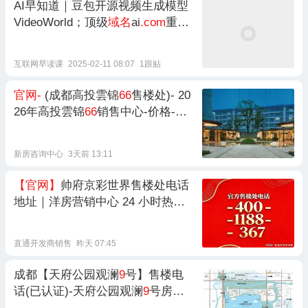
AI早知道｜豆包开源视频生成模型
VideoWorld；顶级
域名
ai
.com
重定
向至DeepSeek
官网
互联网早读课
2025-02-11 08:07
1跟贴
官网-
(成都高投雲锦
66
售楼处)- 20
26年高投雲锦
66
销售中心-价格-地
址-楼盘详情-配套-电话-交房时间-
高投雲锦
66
售楼处电话-交房时间
新房咨询中心
3天前 13:11
【官网】
帅府京彩世界售楼处电话
地址｜洋房营销中心 24 小时热线
｜楼盘详情【2026 年 08 月更新】
直通开发商销售
昨天 07:45
成都【天府公园观澜
9
号】售楼电
话(已认证)-天府公园观澜
9
号房价|
户型配套
官网
首页@AI热搜