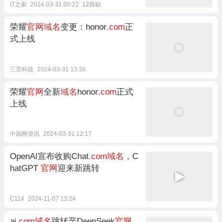
IT之家
2024-03-31 00:22
12跟贴
荣耀
官网域名
变更：honor
.com
正
式上线
三言科技
2024-03-31 13:36
荣耀
官网
全新
域名
honor
.com
正式
上线
中国网资讯
2024-03-31 12:17
OpenAI宣布收购Chat
.com域名
，C
hatGPT
官网
迎来新跳转
C114
2024-11-07 13:24
ai
.com域名
跳转至DeepSeek
官网