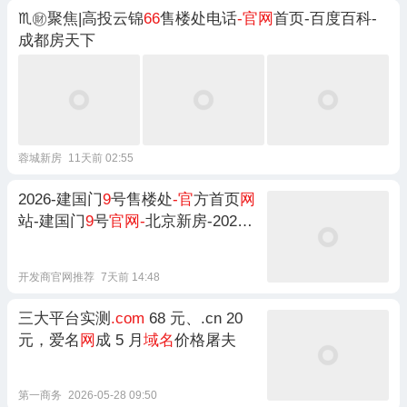
♏㊖聚焦|高投云锦
66
售楼处电话
-官网
首页-百度百科-
成都房天下
蓉城新房
11天前 02:55
2026-建国门
9
号售楼处
-官
方首页
网
站-建国门
9
号
官网-
北京新房-2026
北京房天下
开发商官网推荐
7天前 14:48
三大平台实测
.com
68 元、.cn 20
元，爱名
网
成 5 月
域名
价格屠夫
第一商务
2026-05-28 09:50