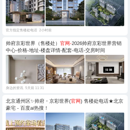
官方指定售楼处电话
2小时前
帅府京彩世界（售楼处）
官网-
2026帅府京彩世界营销
中心-价格-地址-楼盘详情-配套-电话-交房时间
身边的资讯
5天前 11:31
北京通州区✨帅府・京彩世界(
官网
) 售楼处电话★北京
豪宅 - 百度ai热搜！