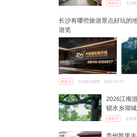
网易号
飞天英
长沙有哪些旅游景点好玩的
游览
网易号
文化旅游观察
2026-07-30
2026江
锁水乡湖城
网易号
定制游
贵州凯里丰