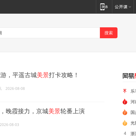
游，平遥古城
美景
打卡攻略！
讯
2026-08-08
乐
河
，晚霞接力，京城
美景
轮番上演
国
光
2026-08-03
浙
4