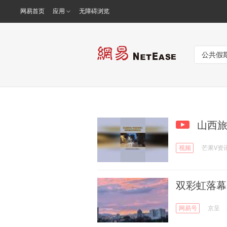
网易首页
应用
无障碍浏览
山西旅
视频
芒果V资
双彩虹落幕
网易号
京呈