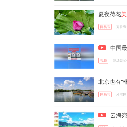
夏夜荷花
美
网易号
齐鲁壹
中国最
视频
职场是如
北京也有“
网易号
环球网
云海宛