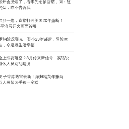
席开会没烟了，看李先念抽雪茄，问：这
的烟，咋不告诉我
层那一炮，直接打碎美国20年垄断！
20平流层开火画面首曝
岁罗钢近况曝光：娶小23岁郝蕾，冒险生
娃，今婚姻生活幸福
金上涨要落空？8月传来新信号，实话说
退休人员别乱猜测
岁男子香港遇害最新！海归精英年赚两
百人黑帮凶手被一窝端