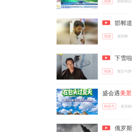
视频
娟娟知识
邯郸
视频
观邯郸
下雪啦
视频
预言与梦
盛会遇
美景
网易号
新浪财
俄罗斯