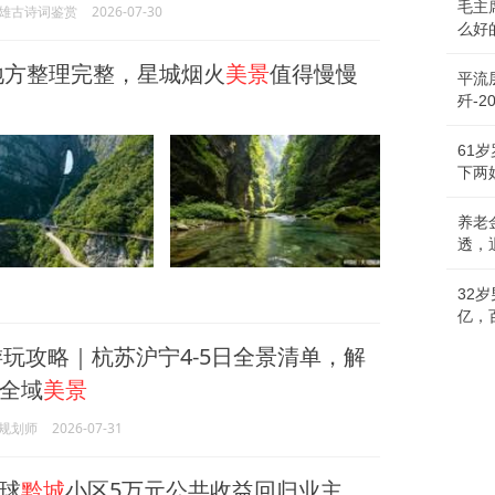
毛主
雄古诗词鉴赏
2026-07-30
么好
地方整理完整，星城烟火
美景
值得慢慢
平流
歼-
61
下两
养老
透，
32
亿，
南游玩攻略｜杭苏沪宁4-5日全景清单，解
全域
美景
规划师
2026-07-31
球
黔城
小区5万元公共收益回归业主