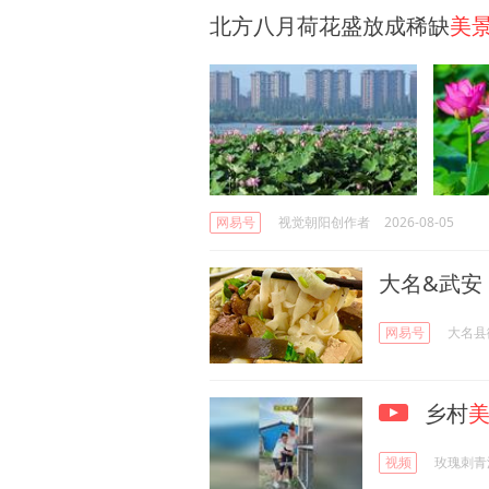
北方八月荷花盛放成稀缺
美
网易号
视觉朝阳创作者
2026-08-05
大名&武安
网易号
大名县
乡村
视频
玫瑰刺青