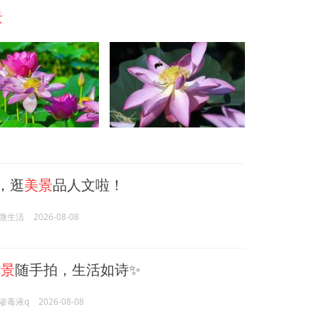
景
，逛
美景
品人文啦！
微生活
2026-08-08
美景
随手拍，生活如诗✨
渗毒液q
2026-08-08