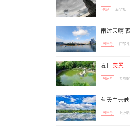
视频
新华社
雨过天晴 
网易号
西部行
夏日
美景
，
网易号
美丽临
蓝天白云映
网易号
上游新