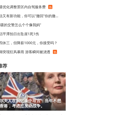
疆优化调整景区内自驾服务费
热
微信又有新功能，你可以“撤回”你的撤回了！
新疆的交警怎么个个像我妈”
侣平潭拍日出坠崖1死1伤
四休三，但降薪1000元，你接受吗？
湖突现狂风暴雨 游客瞬间被浇透
热
推荐
尔夫人在回忆录中坦言：当年不想
香港，考虑过发动战争。