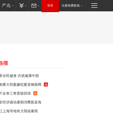
登录
注册免费邮箱
享全民健身 共筑健康中国
南重大刑案嫌犯夏某钢落网
沸
乒女单三将晋级四强
热
影经济撬动暑期消费新蓝海
江上海等地有大雨或暴雨