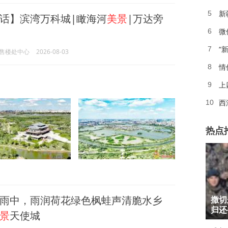
新
5
话】滨湾万科城|瞰海河
美景
|万达旁
6
“
7
售楼处中心
2026-08-03
情
8
上
9
西
10
热点
1
雨中，雨润荷花绿色枫蛙声清脆水乡
撒切
2
归还
景
天使城
3