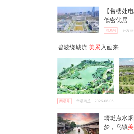
【售楼处电
低密优居
网易号
开发商
碧波绕城流
美景
入画来
网易号
华易商丘
2026-08-05
蜻蜓点水烟
梦，乌镇
美