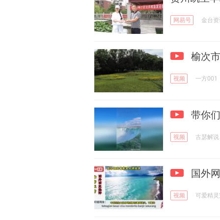
网易号
金台资
榆次
视频
一方001
带你们
视频
古瑟解说
国外网
视频
可爱精灵