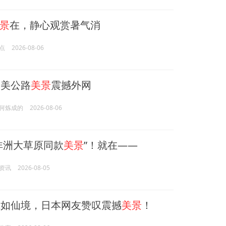
景
在，静心观赏暑气消
点
2026-08-06
美公路
美景
震撼外网
何炼成的
2026-08-06
非洲大草原同款
美景
”！就在——
资讯
2026-08-05
如仙境，日本网友赞叹震撼
美景
！