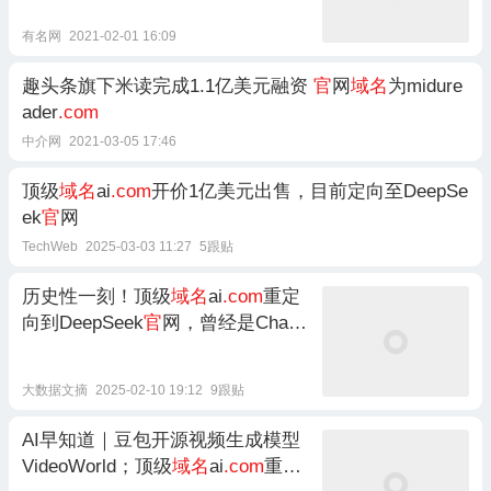
有名网
2021-02-01 16:09
趣头条旗下米读完成1.1亿美元融资
官
网
域名
为midure
ader
.com
中介网
2021-03-05 17:46
顶级
域名
ai
.com
开价1亿美元出售，目前定向至DeepSe
ek
官
网
TechWeb
2025-03-03 11:27
5跟贴
历史性一刻！顶级
域名
ai
.com
重定
向到DeepSeek
官
网，曾经是ChatG
PT
大数据文摘
2025-02-10 19:12
9跟贴
AI早知道｜豆包开源视频生成模型
VideoWorld；顶级
域名
ai
.com
重定