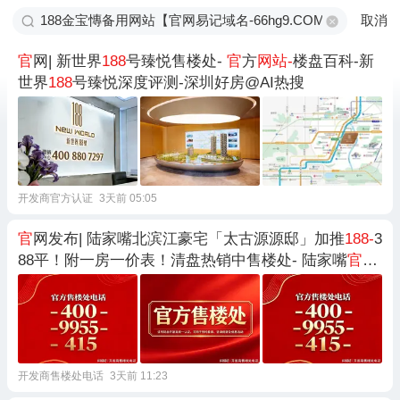
取消
官
网| 新世界
188
号臻悦售楼处-
官
方
网站-
楼盘百科-新
世界
188
号臻悦深度评测-深圳好房@AI热搜
开发商官方认证
3天前 05:05
官
网发布| 陆家嘴北滨江豪宅「太古源源邸」加推
188-
3
88平！附一房一价表！清盘热销中售楼处- 陆家嘴
官
方
网站-
楼盘百科-上海好房@AI热搜
开发商售楼处电话
3天前 11:23