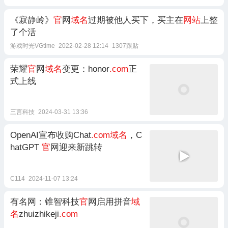
《寂静岭》
官
网
域名
过期被他人买下，买主在
网站
上整
了个活
游戏时光VGtime
2022-02-28 12:14
1307跟贴
荣耀
官
网
域名
变更：honor
.com
正
式上线
三言科技
2024-03-31 13:36
OpenAI宣布收购Chat
.com域名
，C
hatGPT
官
网迎来新跳转
C114
2024-11-07 13:24
有名网：锥智科技
官
网启用拼音
域
名
zhuizhikeji
.com