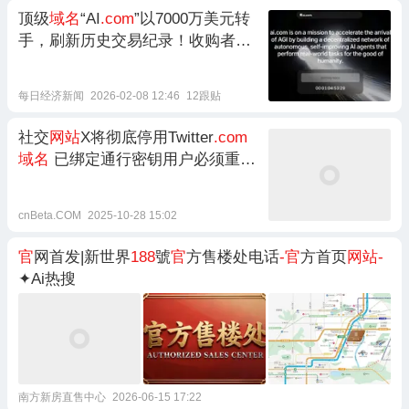
顶级
域名
“AI
.com
”以7000万美元转
手，刷新历史交易纪录！收购者为
加密货币交易
网站
创始人
每日经济新闻
2026-02-08 12:46
12跟贴
社交
网站
X将彻底停用Twitter
.com
域名
已绑定通行密钥用户必须重新
绑定否则无法登录
cnBeta.COM
2025-10-28 15:02
官
网首发|新世界
188
號
官
方售楼处电话
-官
方首页
网站-
✦Ai热搜
南方新房直售中心
2026-06-15 17:22