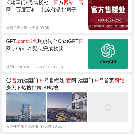
♐建国门
9
号售楼处 -
官
方
网站
-
官
网 - 百度百科 - 北京优选好房子
最新房产咨询
4天前 08:05
GPT
.com域名
现跳转至ChatGPT
官
网，OpenAI疑似完成收购
硅星Breaknews
2026-03-02 17:18
⭕
官
方|建国门
9
号售楼处
-官
网-建国门
9
号首页
网站-
房天下热搜好房-AI热搜
官方开发商售楼发布
17天前 10:51