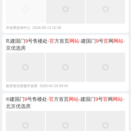
开发商咨询中心
2026-05-13 10:39
♏️建国门
9
号售楼处
-官
方首页
网站-
建国门
9
号
官
网
网站-
京优选房
新房资讯售楼开发商
2026-04-29 09:45
®建国门
9
号售楼处
-官
方首页
网站-
建国门
9
号
官
网
网站-
北京优选房