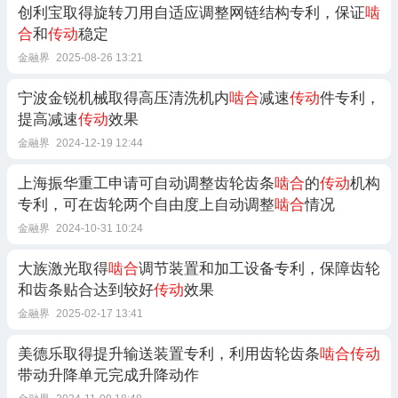
创利宝取得旋转刀用自适应调整网链结构专利，保证
啮
合
和
传动
稳定
金融界
2025-08-26 13:21
宁波金锐机械取得高压清洗机内
啮合
减速
传动
件专利，
提高减速
传动
效果
金融界
2024-12-19 12:44
上海振华重工申请可自动调整齿轮齿条
啮合
的
传动
机构
专利，可在齿轮两个自由度上自动调整
啮合
情况
金融界
2024-10-31 10:24
大族激光取得
啮合
调节装置和加工设备专利，保障齿轮
和齿条贴合达到较好
传动
效果
金融界
2025-02-17 13:41
美德乐取得提升输送装置专利，利用齿轮齿条
啮合传动
带动升降单元完成升降动作