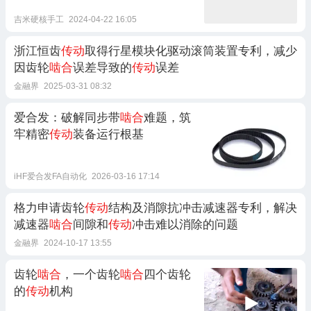
吉米硬核手工
2024-04-22 16:05
浙江恒齿
传动
取得行星模块化驱动滚筒装置专利，减少
因齿轮
啮合
误差导致的
传动
误差
金融界
2025-03-31 08:32
爱合发：破解同步带
啮合
难题，筑
牢精密
传动
装备运行根基
iHF爱合发FA自动化
2026-03-16 17:14
格力申请齿轮
传动
结构及消隙抗冲击减速器专利，解决
减速器
啮合
间隙和
传动
冲击难以消除的问题
金融界
2024-10-17 13:55
齿轮
啮合
，一个齿轮
啮合
四个齿轮
的
传动
机构