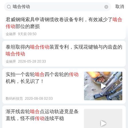
取消
君威钢绳索具申请钢缆收卷设备专利，有效减少了
啮合
传动
部位的磨损
金融界
9天前 09:50
泰坦取得内
啮合传动
装置专利，实现花键轴与内齿盘的
啮合传动
金融界
2026-05-28 20:33
实拍一个齿轮
啮合
四个齿轮的
传动
机构，长见识了！
数码科技范
2020-08-08 02:03
渐开线齿轮
啮合
点运动轨迹竟是条
直线，怪不得
传动
连续平稳