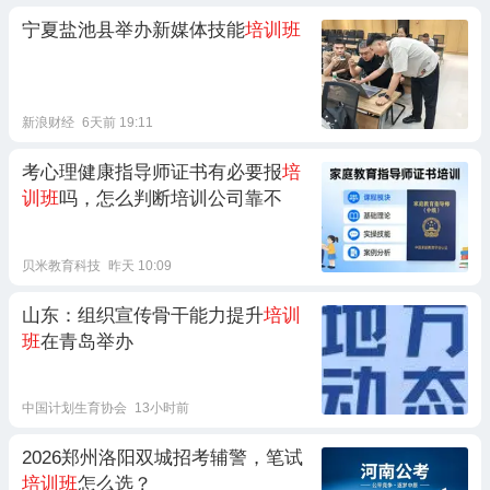
宁夏盐池县举办新媒体技能
培训班
新浪财经
6天前 19:11
考心理健康指导师证书有必要报
培
训班
吗，怎么判断培训公司靠不
贝米教育科技
昨天 10:09
山东：组织宣传骨干能力提升
培训
班
在青岛举办
中国计划生育协会
13小时前
2026郑州洛阳双城招考辅警，笔试
培训班
怎么选？