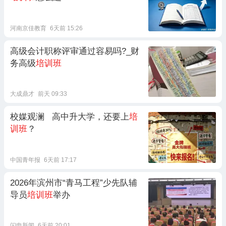
河南京佳教育
6天前 15:26
高级会计职称评审通过容易吗?_财
务高级
培训班
大成鼎才
前天 09:33
校媒观澜 高中升大学，还要上
培
训班
？
中国青年报
6天前 17:17
2026年滨州市“青马工程”少先队辅
导员
培训班
举办
闪电新闻
6天前 20:01