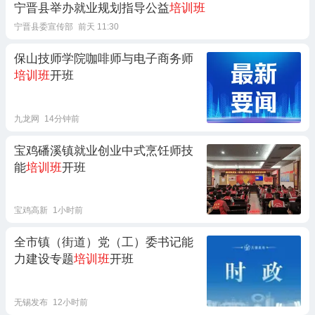
宁晋县举办就业规划指导公益
培训班
宁晋县委宣传部
前天 11:30
保山技师学院咖啡师与电子商务师
培训班
开班
九龙网
14分钟前
宝鸡磻溪镇就业创业中式烹饪师技
能
培训班
开班
宝鸡高新
1小时前
全市镇（街道）党（工）委书记能
力建设专题
培训班
开班
无锡发布
12小时前