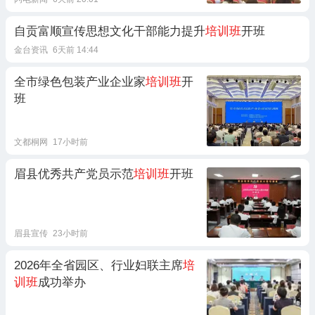
自贡富顺宣传思想文化干部能力提升
培训班
开班
金台资讯
6天前 14:44
全市绿色包装产业企业家
培训班
开
班
文都桐网
17小时前
眉县优秀共产党员示范
培训班
开班
眉县宣传
23小时前
2026年全省园区、行业妇联主席
培
训班
成功举办