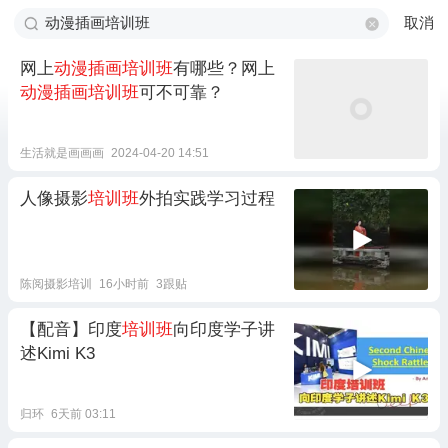
取消
网上
动漫插画培训班
有哪些？网上
动漫插画培训班
可不可靠？
生活就是画画画
2024-04-20 14:51
人像摄影
培训班
外拍实践学习过程
陈阅摄影培训
16小时前
3跟贴
【配音】印度
培训班
向印度学子讲
述Kimi K3
归环
6天前 03:11