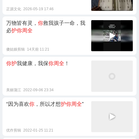
正源文化
2026-05-19 17:46
万物皆有灵，
你
救我孩子一命，我
必
护你周全
傻姑娘剪辑
14天前 11:21
你护
我健康，我保
你周全
！
美丽蒲江
2022-09-06 23:34
“因为喜欢
你
，所以才想
护你周全
”
优作剪辑
2022-01-25 11:21