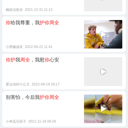
楠姐治愈你
2021-12-31 11:13
你
给我尊重，我
护你周全
小胖贼搞笑
2022-09-21 11:41
你护
我
周全
，我慰
你
心安
爱运动的小公主
2022-08-19 18:17
别害怕，今后我
护你周全
小冉逗乐段子
2021-11-18 08:29