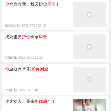
你
舍命救我，我必
护你周全
！
乐天爱影视
2021-07-30 23:18
我死也要
护你
全家
周全
慧娟逗乐
2022-06-11 15:38
你
重返课堂 我
护你周全
郑州日报
2022-05-13 02:57
作为女人，我来
护你周全
！