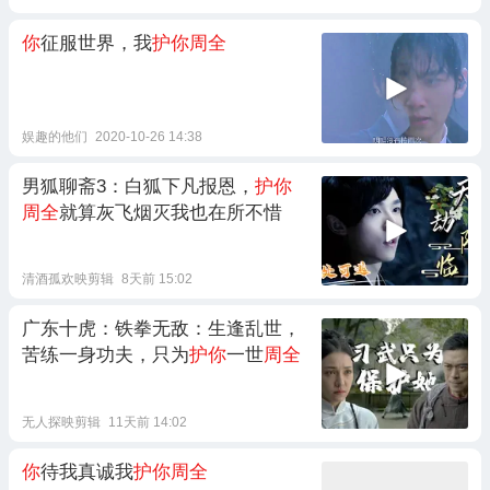
你
征服世界，我
护你周全
娱趣的他们
2020-10-26 14:38
男狐聊斋3：白狐下凡报恩，
护你
周全
就算灰飞烟灭我也在所不惜
清酒孤欢映剪辑
8天前 15:02
广东十虎：铁拳无敌：生逢乱世，
苦练一身功夫，只为
护你
一世
周全
无人探映剪辑
11天前 14:02
你
待我真诚我
护你周全