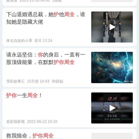
麦凌波
2025-12-18 04:00
1跟贴
下山退婚遇总裁，她
护
他
周全
，谁
知她是隐藏大佬
来去自如的小章
前天 11:24
请永远坚信：
你
的身后，一直有一
股顶级能量，在默默
护你周全
雪莉故事汇
15天前 10:43
36跟贴
护你
一生
周全
！
老剧场影视
2022-06-22 15:16
救我狼命，
护你周全