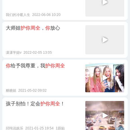
我们的冷暖人生
2022-06-06 10:20
大师姐
护你周全
，
你
放心
潇潇学姐v
2022-02-05 13:05
你
给予我尊重，我
护你周全
糖糖姐
2021-05-02 09:02
孩子别怕！定会
护你周全
！
邱纯说娱乐
2021-01-25 19:54
1跟贴