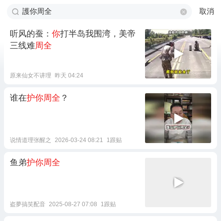
取消
听风的蚕：
你
打半岛我围湾，美帝
三线难
周全
原来仙女不讲理
昨天 04:24
谁在
护你周全
？
说情道理张醒之
2026-03-24 08:21
1跟贴
鱼弟
护你周全
盗夢搞笑配音
2025-08-27 07:08
1跟贴