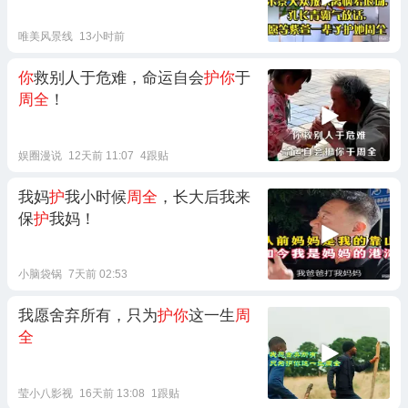
唯美风景线
13小时前
你
救别人于危难，命运自会
护你
于
周全
！
娱圈漫说
12天前 11:07
4跟贴
我妈
护
我小时候
周全
，长大后我来
保
护
我妈！
小脑袋锅
7天前 02:53
我愿舍弃所有，只为
护你
这一生
周
全
莹小八影视
16天前 13:08
1跟贴