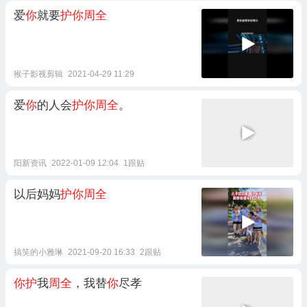
爱
你
就要
护你周全
猴子影视剪辑
2021-04-29 11:29
爱
你
的人会
护你周全
。
阳新资讯
2022-01-09 12:04
1跟贴
以后妈妈
护你周全
搞笑的小雅琳
2021-09-20 16:33
2跟贴
你护
我
周全
，我替
你
尽孝