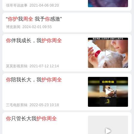
强哥哥说故事
2021-04-06 08:20
“
你护
我
周全
我予
你
感激”
博览新闻
2024-02-01 09:55
你
伴我成长，我
护你周全
莫莫影视剪辑
2021-07-12 12:14
你
陪我长大，我
护你周全
三毛电影剪辑
2022-05-23 10:18
你
只管长大我
护你周全