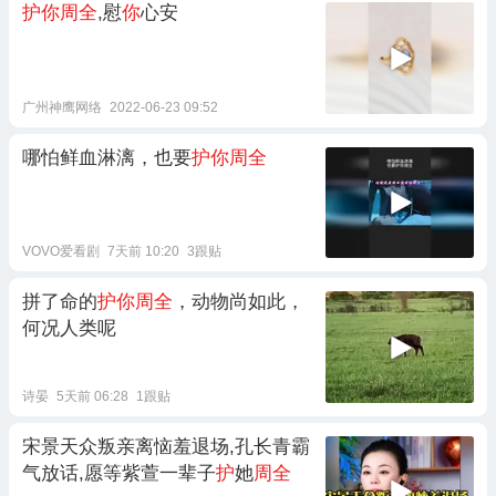
护你周全
,慰
你
心安
广州神鹰网络
2022-06-23 09:52
哪怕鲜血淋漓，也要
护你周全
VOVO爱看剧
7天前 10:20
3跟贴
拼了命的
护你周全
，动物尚如此，
何况人类呢
诗晏
5天前 06:28
1跟贴
宋景天众叛亲离恼羞退场,孔长青霸
气放话,愿等紫萱一辈子
护
她
周全