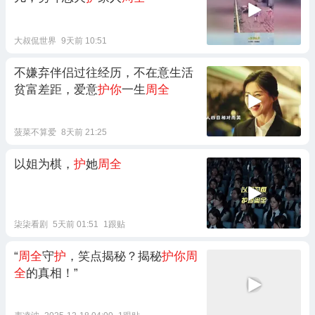
大叔侃世界
9天前 10:51
不嫌弃伴侣过往经历，不在意生活
贫富差距，爱意
护你
一生
周全
菠菜不算爱
8天前 21:25
以姐为棋，
护
她
周全
柒柒看剧
5天前 01:51
1跟贴
“
周全
守
护
，笑点揭秘？揭秘
护你周
全
的真相！”