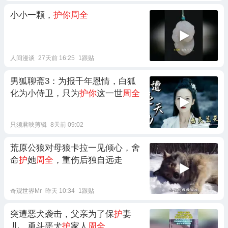
小小一颗，
护你周全
人间漫谈
27天前 16:25
1跟贴
男狐聊斋3：为报千年恩情，白狐
化为小侍卫，只为
护你
这一世
周全
只须君映剪辑
8天前 09:02
荒原公狼对母狼卡拉一见倾心，舍
命
护
她
周全
，重伤后独自远走
奇观世界Mr
昨天 10:34
1跟贴
突遭恶犬袭击，父亲为了保
护
妻
儿，勇斗恶犬
护
家人
周全