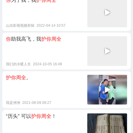
你
为了我，我
护你周全
山佳影视视频剪辑
2022-04-14 10:57
你
助我高飞，我
护你周全
我们的冷暖人生
2024-10-05 16:49
护你周全
。
我是洲洲
2021-08-09 09:27
“历头” 可以
护你周全
！