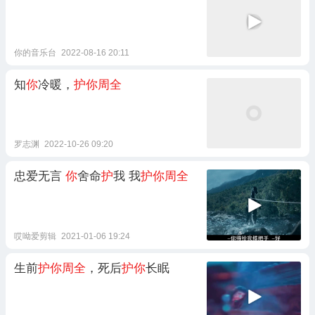
你的音乐台
2022-08-16 20:11
知
你
冷暖，
护你周全
罗志渊
2022-10-26 09:20
忠爱无言
你
舍命
护
我 我
护你周全
哎呦爱剪辑
2021-01-06 19:24
生前
护你周全
，死后
护你
长眠