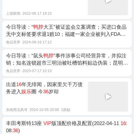
应：每月接到很多投诉 想告就告...
上游新闻
2022-06-17 18:15
今日导读：“
鸭脖
大王”被证监会立案调查；买进口食品
无中文标签要求退1赔10；福建一家企业被列入FDA红
名单（2024年08月
16
日））
食品世界
2024-08-16 17:12
今日导读：“鼠头
鸭脖
”事件涉事公司经营异常，并拟注
销；知名连锁超市三明治被吐槽馅料贴边伪装；昆明一
知名便利店被指价格欺诈（2025年07月
16
日）
食品世界
2025-07-17 10:10
出道
16
年无绯闻，因家里欠千万债
务进入
娱乐
圈 今
36
岁却
东南西北风哥
2024-10-05 20:08
1跟贴
丰田考斯特13座
VIP
版顶配价格及配置(2022-04-11
16:
08
:36
)