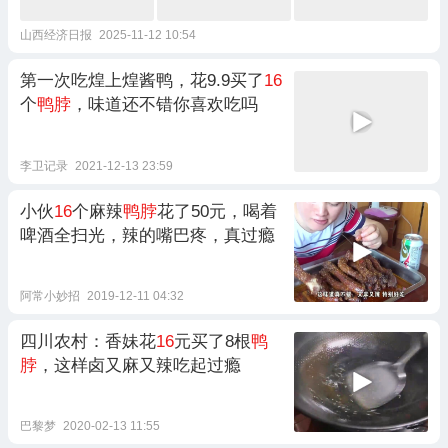
山西经济日报
2025-11-12 10:54
第一次吃煌上煌酱鸭，花9.9买了
16
个
鸭脖
，味道还不错你喜欢吃吗
李卫记录
2021-12-13 23:59
小伙
16
个麻辣
鸭脖
花了50元，喝着
啤酒全扫光，辣的嘴巴疼，真过瘾
阿常小妙招
2019-12-11 04:32
四川农村：香妹花
16
元买了8根
鸭
脖
，这样卤又麻又辣吃起过瘾
巴黎梦
2020-02-13 11:55