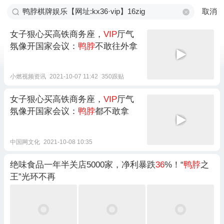
取消
女子狠心买高铁商务座，
VIP
厅气
氛像开国家会议：
鸭脖
不敢往外拿
小燃视频资讯
2021-10-07 11:42
350跟贴
女子狠心买高铁商务座，
VIP
厅气
氛像开国家会议：
鸭脖
都不敢拿
中国网文化
2021-10-08 10:35
绝味食品一年半关店5000家，净利暴跌
36
%！“
鸭脖
之
王”光环不再