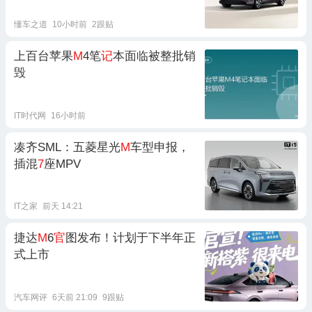
懂车之道
10小时前
2跟贴
上百台苹果
M
4笔
记
本面临被整批销
毁
IT时代网
16小时前
凑齐SML：五菱星光
M
车型申报，
插混
7
座MPV
IT之家
前天 14:21
捷达
M
6
官
图发布！计划于下半年正
式上市
汽车网评
6天前 21:09
9跟贴