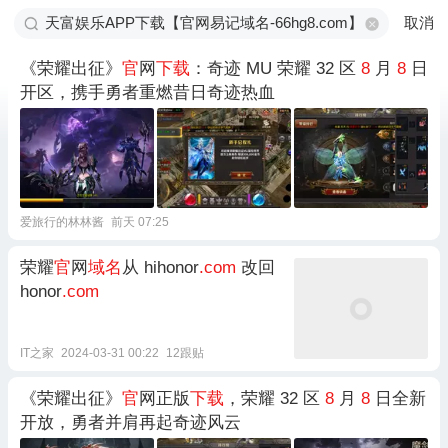
取消
《荣耀出征》
官
网
下载
：奇迹 MU 荣耀 32 区
8
月
8
日
开区，携手勇者重燃昔日奇迹热血
爱旅行的林林酱
前天 07:25
荣耀
官
网
域名
从 hihonor
.com
改回
honor
.com
IT之家
2024-03-31 00:22
12跟贴
《荣耀出征》
官
网正版
下载
，荣耀 32 区
8
月
8
日全新
开放，勇者并肩再起奇迹风云