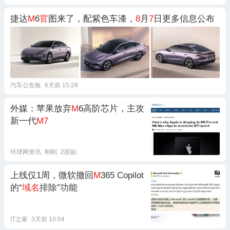
捷达
M
6
官
图来了，配紫色车漆，
8
月
7
日更多信息公布
汽车公告板
6天前 15:28
外媒：苹果放弃
M
6高阶芯片，主攻
新一代
M7
环球网资讯
刚刚
2跟贴
上线仅1周，微软撤回
M
365 Copilot
的“
域名
排除”功能
IT之家
3天前 10:04