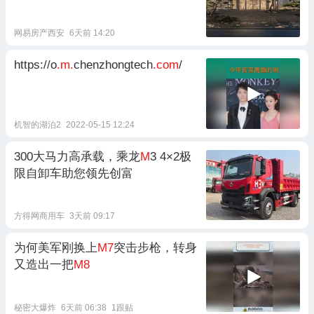
网易房产西安
6天前 14:20
https://o
.m.
chenzhongtech
.com
/
机智的湖泊2
2022-05-15 12:24
300大马力高承载，乘龙
M
3 4×2极
限自卸车助您领先创富
方得网商用车
3天前 09:17
为何美军刚换上
M7
突击步枪，转身
又造出一把
M8
秘密大爆炸
6天前 06:38
1跟贴