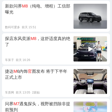
新款问界
M8
（纯电、增程）工信部
曝光
数码可爱多
前天 15:51
探店东风奕派
M8
，这舒适度真的绝
了
车算子
前天 16:26
捷达
M
6内饰
官
图发布 将于下半年
正式上市
车质网
前天 13:05
2跟贴
问界
M7
遇鬼探头，视野被挡除非提
前预判