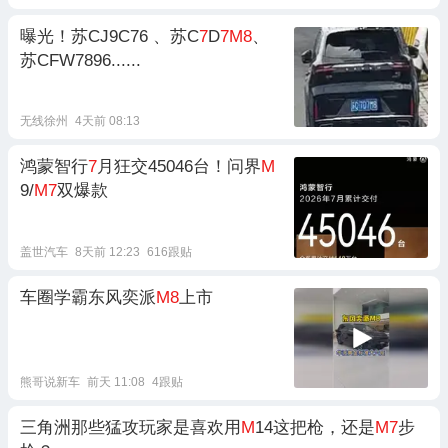
曝光！苏CJ9C76 、苏C
7
D
7M8
、
苏CFW7896......
无线徐州
4天前 08:13
鸿蒙智行
7
月狂交45046台！问界
M
9/
M7
双爆款
盖世汽车
8天前 12:23
616跟贴
车圈学霸东风奕派
M8
上市
熊哥说新车
前天 11:08
4跟贴
三角洲那些猛攻玩家是喜欢用
M
14这把枪，还是
M7
步