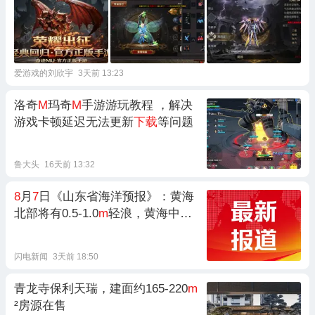
爱游戏的刘欣宇
3天前 13:23
洛奇
M
玛奇
M
手游游玩教程 ，解决
游戏卡顿延迟无法更新
下载
等问题
鲁大头
16天前 13:32
8
月
7
日《山东省海洋预报》：黄海
北部将有0.5-1.0
m
轻浪，黄海中部
有1.0-1.5
m
轻浪到中浪，渤海有0
.8
-
2
.8m
轻浪到大浪
闪电新闻
3天前 18:50
青龙寺保利天瑞，建面约165-220
m
²房源在售