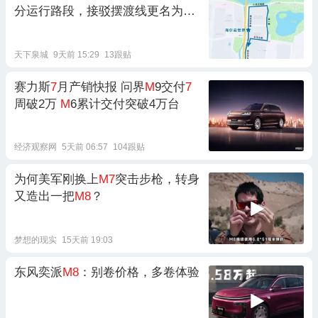
分运行路段，接驳摆渡线更名为
M
1
3路
天下泉城
9天前 15:29
13跟贴
赛力斯
7
月产销快报 问界
M
9交付
7
周破2万
M
6累计交付突破4万台
经济观察网
5天前 06:57
104跟贴
为何美军刚换上
M7
突击步枪，转身
又造出一把
M8
？
梦想的现实
15天前 19:03
东风奕派
M8
：别卷价格，多卷体验