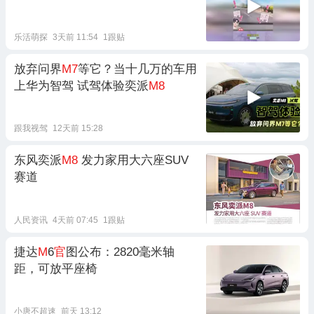
乐活萌探
3天前 11:54
1跟贴
放弃问界
M7
等它？当十几万的车用
上华为智驾 试驾体验奕派
M8
跟我视驾
12天前 15:28
东风奕派
M8
发力家用大六座SUV
赛道
人民资讯
4天前 07:45
1跟贴
捷达
M
6
官
图公布：2820毫米轴
距，可放平座椅
小唐不超速
前天 13:12