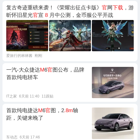
复古奇迹重磅来袭！《荣耀出征点卡版》
官
网
下载
，游
昕怀旧星光
官
宣
8
月中公测，金币服公平开战
爱旅行的林林酱
刚刚
一汽-大众捷达
M
6
官
图公布，品牌
首款纯电轿车
IT之家
6天前 11:40
11跟贴
首款纯电捷达
M
6
官
图，2
.8m
轴
距，关键来晚了
车动态
6天前 17:46