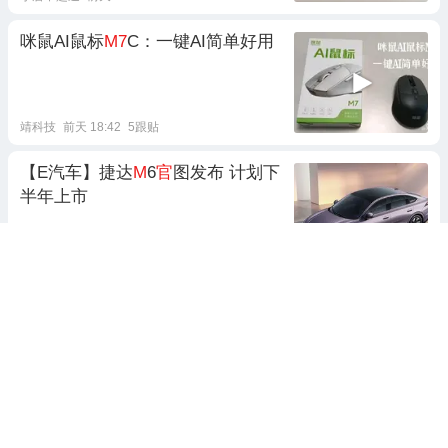
咪鼠AI鼠标
M7
C：一键AI简单好用
靖科技
前天 18:42
5跟贴
【E汽车】捷达
M
6
官
图发布 计划下
半年上市
e汽车
5天前 19:59
新款问界
M8
曝光，外观承袭现款，
内饰设计有变化
极果酷玩
前天 18:19
捷达
M
6内饰
官
图发布 下半年上市