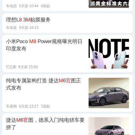
车动态
5天前 10:44
4跟贴
理想L
8
3
M
贴膜服务
车饰发
9天前 18:15
小米Poco
M8
Power规格曝光明日
印度发布
IT之家
6天前 15:00
纯电专属架构打造 捷达
M
6
官
图正
式发布
车质网
6天前 13:27
7跟贴
捷达
M
6
官
图，德系入门纯电轿车要
拼了