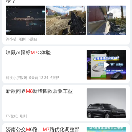
枪？
许小喵
刚刚
6跟贴
咪鼠AI鼠标
M7
C体验
科技小胖数码
9天前 13:34
6跟贴
新款问界
M8
新增四款后驱车型
EV世纪
刚刚
济南公交
M
6路、
M7
路优化调整部