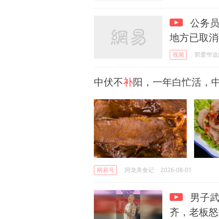
公务员
地方已取消
视频
郭爱华追
中伏不
补
阳，一年白忙活，中
网易号
阿龙美食记
2026-08-01
男子武
齐，老板怒