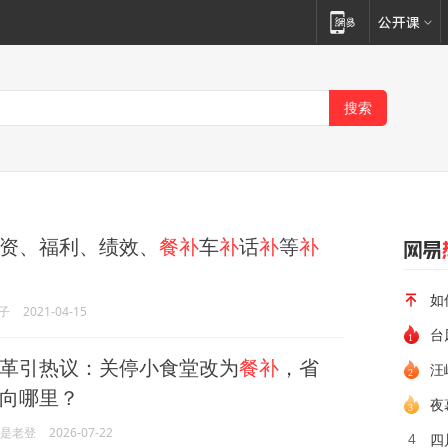
资、福利、绩效、
餐补
车
补
话
补
等
补
如
子
2021-04-15
台
革引热议：关停小食堂改为
餐补
，省
汪
向哪里？
夜
已是老登
2026-07-22
四
4