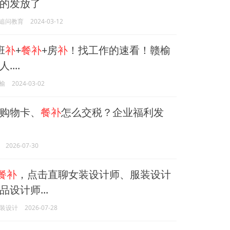
的发放了
追问教育
2024-03-12
班
补
+
餐补
+房
补
！找工作的速看！赣榆
...
榆
2024-03-02
购物卡、
餐补
怎么交税？企业福利发
2026-07-30
餐补
，点击直聊女装设计师、服装设计
设计师...
服装设计
2026-07-28