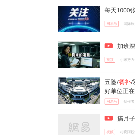
每天1000
网易号
国际旅
加班深
视频
小宋努力
五险/
餐补
好单位正在
网易号
创作者_
搞月
视频
村晓阿锐