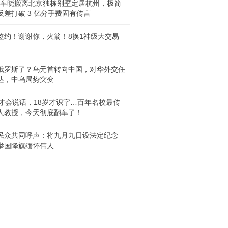
 岁车晓搬离北京独栋别墅定居杭州，极简
反差打破 3 亿分手费固有传言
签约！谢谢你，火箭！8换1神级大交易
俄罗斯了？乌元首转向中国，对华外交任
达，中乌局势突变
岁才会说话，18岁才识字…百年名校最传
人教授，今天彻底翻车了！
民众共同呼声：将九月九日设法定纪念
举国降旗缅怀伟人