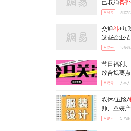
已取消
餐补
网易号
郭爱华
交通
补
+加
这些企业招人.
网易号
我爱赣
节日福利、
放合规要点
网易号
人事人
双休/五险/
师、童装产品
网易号
CFW