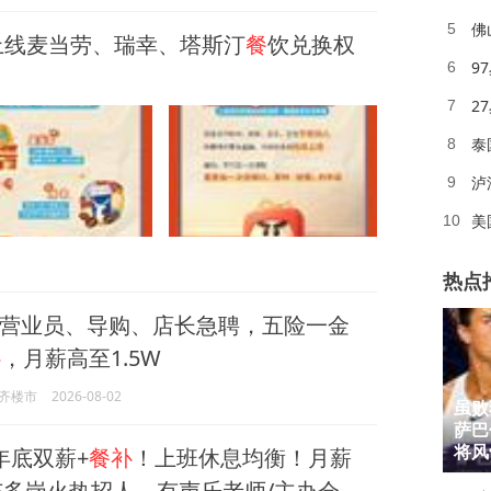
佛
5
上线麦当劳、瑞幸、塔斯汀
餐
饮兑换权
9
6
2
7
泰
8
泸
9
美
10
热点
营业员、导购、店长急聘，五险一金
补
，月薪高至1.5W
齐楼市
2026-08-02
虽败
1
萨巴
2
年底双薪+
餐补
！上班休息均衡！月薪
将风
金东多岗火热招人，有声乐老师/主办会
3