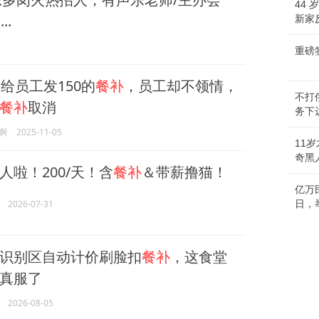
44
..
新家
重磅
给员工发150的
餐补
，员工却不领情，
不打
餐补
取消
务下
啊
2025-11-05
11
奇黑
人啦！200/天！含
餐补
＆带薪撸猫！
亿万
2026-07-31
日，
识别区自动计价刷脸扣
餐补
，这食堂
真服了
2026-08-05