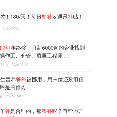
啦！180/天！每日
餐补
＆通讯
补
贴！
2026-07-30
餐补
+年终奖！月薪6000起的企业找到
操作工、仓管、质量工程师……
85bq
2026-07-30
生营养
餐补
被挪用，用来偿还政府债
应是唐僧肉
崔
2024-07-03
车
补
是合理的，那
餐补
呢？有些地方