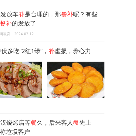
发放车
补
是合理的，那
餐补
呢？有些
餐补
的发放了
问教育
2024-03-12
伏多吃“2红1绿”，
补
虚损，养心力
汉烧烤店等
餐
久，后来客人
餐
先上
称垃圾客户