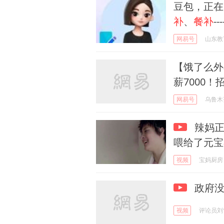
豆包，正在
补
、
餐补
---
网易号
山东教
【饿了么外
薪7000！
网易号
乌鲁木
辣妈正
喂给了元宝
视频
宝妈厨房
政府没
视频
评论员刘