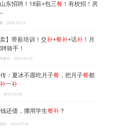
山东招聘！18薪+包三
餐
！有校招！房
--
育
2026-03-23
卖】带薪培训！交
补
+
餐补
+话
补
！月
招聘骑手！
齐楼市
2025-06-25
传：夏冰不愿吃月子
餐
，把月子
餐
都
补
一
补
2020-03-05
钱还债，挪用学生
餐补
？
雪松
2024-07-01