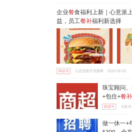
企业
餐
食福利上新｜心意派
益，员工
餐补
福利新选择
网易号
心意派数字消费网
2026-08-05
珠宝顾问、
+包住+
餐
网易号
乌鲁木
做一休一+
5300，