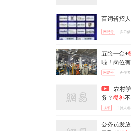
百词斩招人
网易号
实习僧
五险一金+
啦！岗位有
网易号
创作者_
农村学
务？
餐补
不
视频
主持人老
公务员发放