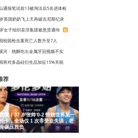
山通报笔试前13被淘汰后5名进体检
7岁英国奶奶飞上天再破吉尼斯纪录
7岁女子组织卖淫集团被悬赏通缉
新
国校园枪击案死亡人数升至7人
溪河：桃酥吃出金属牙冠视频不实
国将对多晶硅衍生品加征15%关税
推荐
犹荣！37 岁张帅 0-2 惜败世界第一
伦卡，全场仅 1 次非受迫失误，老
骨碾压胜负