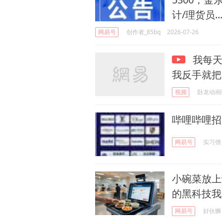
计/理货员....
网易号
创作者_85bq
2026-07-26
我每天
我反手就把
视频
卧龙动画
哔哩哔哩招
网易号
实习僧
小碗菜放上
的黑科技我
网易号
好伙狮