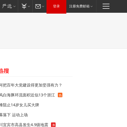
登录
注册免费邮箱
何把百年大党建设得更加坚强有力？
风白海豚环流面积近似13个浙江
热
峰阻止14岁女儿买大牌
幕落下 运动上场
川宜宾市高县发生4.9级地震
沸