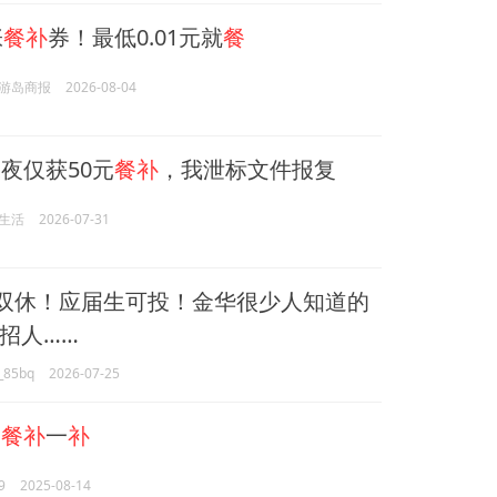
张
餐补
券！最低0.01元就
餐
游岛商报
2026-08-04
夜仅获50元
餐补
，我泄标文件报复
生活
2026-07-31
/双休！应届生可投！金华很少人知道的
招人……
85bq
2026-07-25
子
餐补
一
补
9
2025-08-14