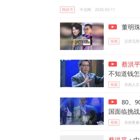
网易号
中访网
2026-03-11
董明珠
视频
态度见闻
蔡洪
不知道钱怎
视频
东南人文
80、
国面临挑战
视频
东南鲁豫
蔡洪平
：中