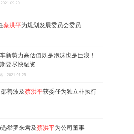
2021-09-20
任
蔡洪平
为规划发展委员会委员
车新势力高估值既是泡沫也是巨浪！
期要尽快融资
讯
2021-01-25
怡、邵善波及
蔡洪平
获委任为独立非执行
K)选举罗来君及
蔡洪平
为公司董事