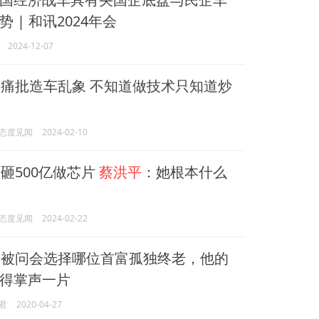
 | 和讯2024年会
2024-12-07
平
痛批造车乱象 不知道做技术只知道炒
态度见闻
2024-02-10
砸500亿做芯片
蔡洪平
：她根本什么
态度见闻
2024-02-22
平
被问会选择哪位首富孤独终老，他的
得掌声一片
君
2020-04-27