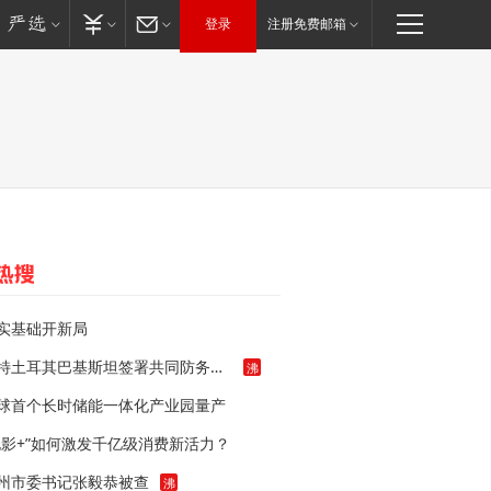
登录
注册免费邮箱
实基础开新局
沙特土耳其巴基斯坦签署共同防务协议
沸
球首个长时储能一体化产业园量产
电影+”如何激发千亿级消费新活力？
州市委书记张毅恭被查
沸