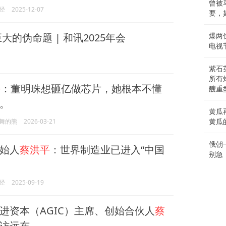
曾被
经
2025-12-07
要，
的伪命题 | 和讯2025年会
爆两
电视
紫石
所有
平
：董明珠想砸亿做芯片，她根本不懂
艘重
。
黄瓜
舞的熊
2026-03-21
黄瓜
俄朝
始人
蔡洪平
：世界制造业已进入“中国
别急
经
2025-09-19
进资本（AGIC）主席、创始合伙人
蔡
访远东