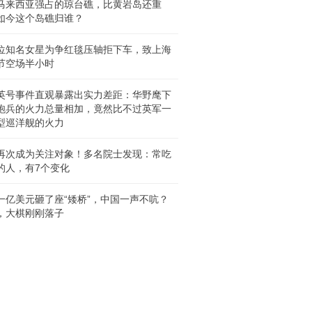
马来西亚强占的琼台礁，比黄岩岛还重
如今这个岛礁归谁？
位知名女星为争红毯压轴拒下车，致上海
节空场半小时
英号事件直观暴露出实力差距：华野麾下
炮兵的火力总量相加，竟然比不过英军一
型巡洋舰的火力
再次成为关注对象！多名院士发现：常吃
的人，有7个变化
一亿美元砸了座“矮桥”，中国一声不吭？
，大棋刚刚落子