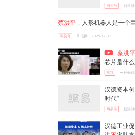
网易号
新浪财
蔡洪平
：人形机器人是一个巨大
网易号
和讯网
2025-12-07
蔡洪
芯片是什么
视频
一只会跳
汉德资本创
时代”
网易号
新浪财
汉德工业促
洪平
率队来