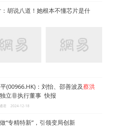
片：胡说八道！她根本不懂芯片是什
(00966.HK)：刘怡、邵善波及
蔡洪
独立非执行董事 快报
通君
2024-12-18
做“专精特新”，引领变局创新