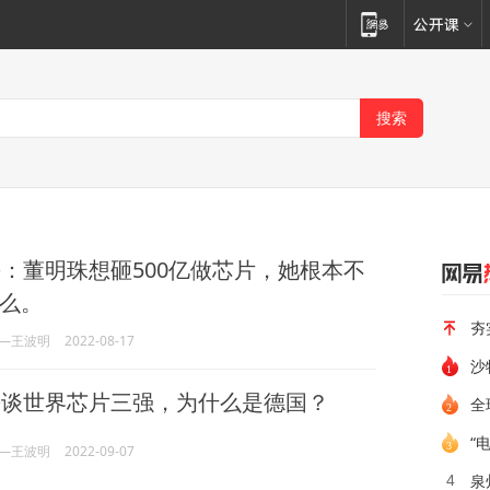
平
：董明珠想砸500亿做芯片，她根本不
么。
夯
—王波明
2022-08-17
平
谈世界芯片三强，为什么是德国？
全
“
—王波明
2022-09-07
泉
4