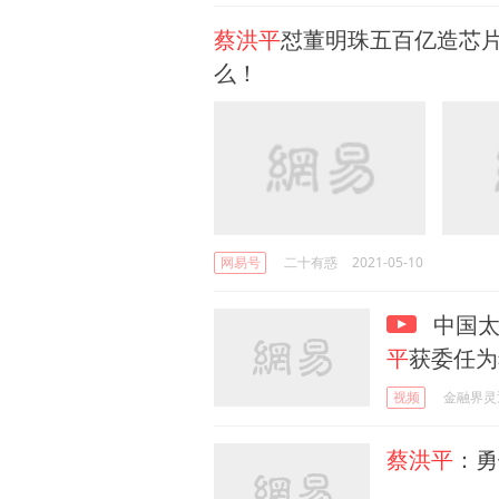
蔡洪平
怼董明珠五百亿造芯
么！
网易号
二十有惑
2021-05-10
中国太平
平
获委任为
视频
金融界灵
蔡洪平
：勇