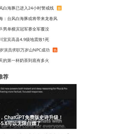
风白海豚已进入24小时警戒线
新
海：台风白海豚或将带来龙卷风
乒男单横滨冠军赛全军覆没
川宜宾高县4.9级地震致1死
8岁演员求职万岁山NPC成功
热
天的第一杯奶茶到底有多火
推荐
，ChatGPT免费版史诗升级！
T-5.6可以无限白嫖了