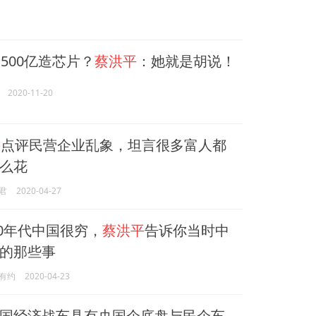
500亿造芯片？
蔡洪平
：她就是胡说！
2020-11-20
平
点评民营企业乱象，坦言很多富人都
么花
君
2020-04-27
90年代中国很穷，
蔡洪平
告诉你当时中
的那些事
有约
2020-04-23
国经济战车具有央国企底盘与民企车