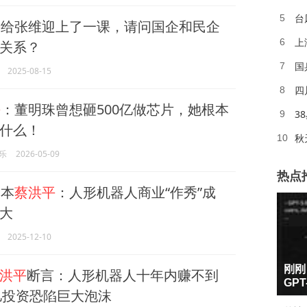
台
5
平
给张维迎上了一课，请问国企和民企
上
6
关系？
国
7
2025-08-15
四
8
平
：董明珠曾想砸500亿做芯片，她根本
3
9
什么！
秋
10
乐
2026-05-09
热点
本
蔡洪平
：人形机器人商业“作秀”成
大
2025-12-10
1
刚刚
洪平
断言：人形机器人十年内赚不到
2
GP
0亿投资恐陷巨大泡沫
3