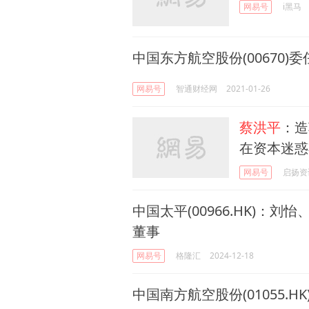
网易号
i黑马
中国东方航空股份(00670)委
网易号
智通财经网
2021-01-26
蔡洪平
：造
在资本迷惑
网易号
启扬资
中国太平(00966.HK)：刘
董事
网易号
格隆汇
2024-12-18
中国南方航空股份(01055.H