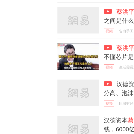
蔡洪
之间是什么
视频
告白手工
蔡洪
不懂芯片是
视频
生活霞霞
汉德资
分高、泡沫
视频
巨浪财经
汉德资本
蔡
钱，600