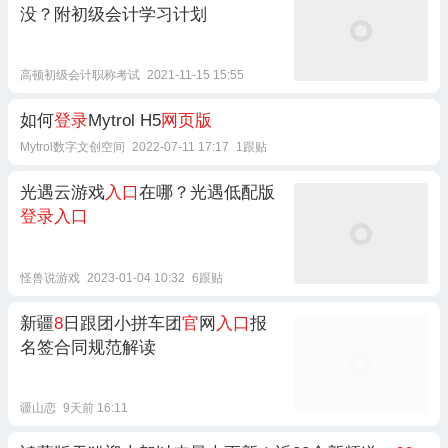
没？附初级会计学习计划
高顿初级会计职称考试
2021-11-15 15:55
如何
登录
Mytrol H5
网页版
Mytrol数字文创空间
2022-07-11 17:17
1跟贴
光遇云游戏
入口
在哪？光遇低配版
登录入口
怪兽说游戏
2023-01-04 10:32
6跟贴
新疆
8
日跟团小拼车团
官
网
入口
报
名签合同规范解读
疆山恋
9天前 16:11