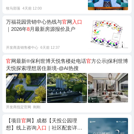
牧马部落
4天前 12:00
万福花园营销中心热线与
官
网
入口
｜2026年
8
月最新房源报价及户
开发商直销售楼中心
6天前 12:37
官
网最新®保利世博天悦售楼处电话
官
方公示|保利世博
天悦探索理想居住新境-@AI热搜
开发商指定官网
刚刚
【项目
官
网】成都【天投公园理
想】线上咨询
入口
｜社区配套详解