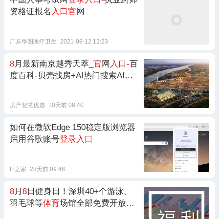
资格证报名
入口官
网
广东华图医疗卫生
2021-08-12 12:23
8
月最新南京越秀天萃_
官
网
入口-
百
度百科-贝壳找房+AI热门搜索AI豆
包楼盘热搜榜单
房产智慧优选
10天前 08:40
如何在微软Edge 150稳定版浏览器
启用谷歌账号
登录入口
IT之家
28天前 09:48
8
月
8
日健身日！深圳40+个游泳、
羽毛球等
体育
场馆全部免费开放！
附预约
入口
→