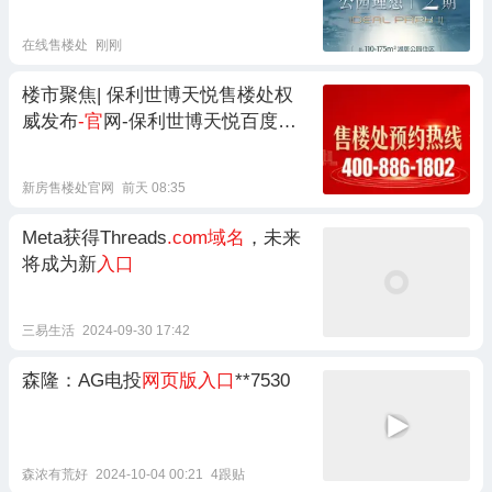
｜可售户型汇总｜八月最新资讯
在线售楼处
刚刚
楼市聚焦| 保利世博天悦售楼处权
威发布
-官
网-保利世博天悦百度百
科-优选好房
新房售楼处官网
前天 08:35
Meta获得Threads
.com域名
，未来
将成为新
入口
三易生活
2024-09-30 17:42
森隆：AG电投
网页版入口
**7530
森浓有荒好
2024-10-04 00:21
4跟贴