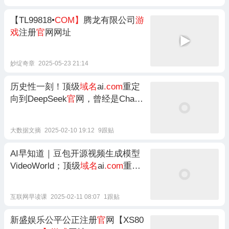
【TL99818•
COM】
腾龙有限公司
游
戏
注册
官
网网址
妙绽奇章
2025-05-23 21:14
历史性一刻！顶级
域名
ai
.com
重定
向到DeepSeek
官
网，曾经是ChatG
PT
大数据文摘
2025-02-10 19:12
9跟贴
AI早知道｜豆包开源视频生成模型
VideoWorld；顶级
域名
ai
.com
重定
向至DeepSeek
官
网
互联网早读课
2025-02-11 08:07
1跟贴
新盛娱乐公平公正注册
官
网【XS80