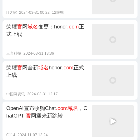
IT之家
2024-03-31 00:22
12跟贴
荣耀
官
网
域名
变更：honor
.com
正
式上线
三言科技
2024-03-31 13:36
荣耀
官
网全新
域名
honor
.com
正式
上线
中国网资讯
2024-03-31 12:17
OpenAI宣布收购Chat
.com域名
，C
hatGPT
官
网迎来新跳转
C114
2024-11-07 13:24