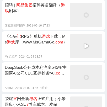
招聘 |
网易集团
招聘英语翻译（
游
戏
剧本）
艾克森国际翻译
2021-06-16 17:13
《石头
记
RPG》单机
游戏
下载，M
s
游戏
库（www.MsGameGo
.com
）
Ms游戏库
2024-01-24 13:57
DeepSeek公开成本利润率545%/中
国两AI公司CEO互撕抄袭/AI
.com
域名
要价
7
亿|Hunt Good周报
AppSo
2025-03-02 11:46
4跟贴
荣耀
官
网全新
域名
正式启用；小米
回应小米SU
7
养车成本、质保