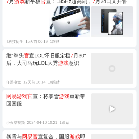
7
月
游戏
新平板
官
宣：185Hz超高刷，
7
月24日又开售
T科技衍生
15天前 00:19
1跟贴
继“拳头
官
宣LOL怀旧服定档
7
月30”
后，大司马玩LOL大秀
游戏
意识
仟游电竞
12天前 16:14
10跟贴
网易游戏官
宣：将暴雪
游戏
重新带
回国服
小火柴视频
2024-04-10 10:21
1跟贴
暴雪与
网易官
宣复合，国服
游戏
即