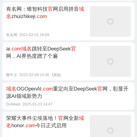
有名网：锥智科技
官
网启用拼音
域
名
zhuizhikeji
.com
有名网
2021-02-01 16:09
ai
.com域名
跳转至DeepSeek
官
网，AI界热度蹭了个遍
鞭牛士
2025-02-09 14:36
1跟贴
域名
OGOpenAI
.com
重定向至DeepSeek
官
网，彰显开
源AI领域新势力
DoNews
2025-01-23 14:47
荣耀大事件尘埃落地！
官
网全新
域
名
honor
.com
今日正式启用