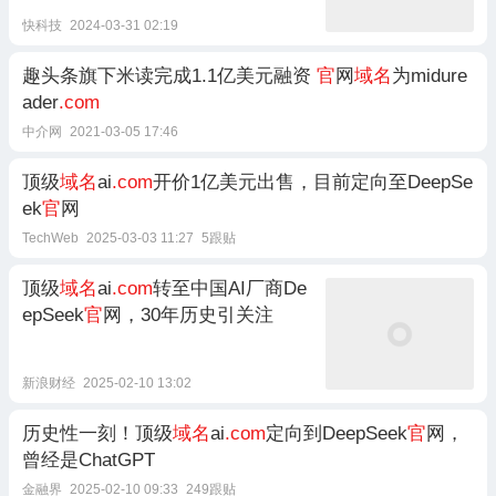
快科技
2024-03-31 02:19
趣头条旗下米读完成1.1亿美元融资
官
网
域名
为midure
ader
.com
中介网
2021-03-05 17:46
顶级
域名
ai
.com
开价1亿美元出售，目前定向至DeepSe
ek
官
网
TechWeb
2025-03-03 11:27
5跟贴
顶级
域名
ai
.com
转至中国AI厂商De
epSeek
官
网，30年历史引关注
新浪财经
2025-02-10 13:02
历史性一刻！顶级
域名
ai
.com
定向到DeepSeek
官
网，
曾经是ChatGPT
金融界
2025-02-10 09:33
249跟贴