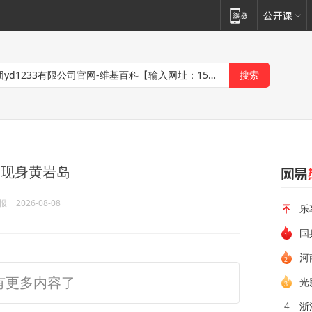
，现身黄岩岛
报
2026-08-08
乐
国
河
有更多内容了
光
浙
4