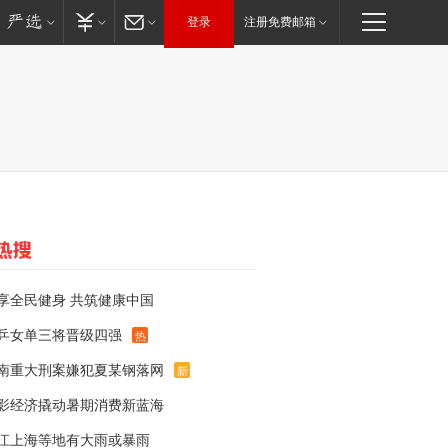
登录
注册免费邮箱
享全民健身 共筑健康中国
乒女单三将晋级四强
热
南重大刑案嫌犯夏某钢落网
新
影经济撬动暑期消费新蓝海
江上海等地有大雨或暴雨