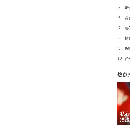
新
5
黄
6
央
7
情
8
倪
9
台
10
热点
1
私吞
2
洒法
3