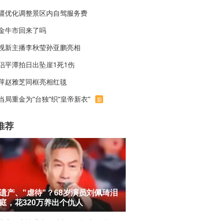
疆优化调整景区内自驾服务费
金牛市回来了吗
视新主播李秋莹孙亚鹏亮相
侣平潭拍日出坠崖1死1伤
萍赵雅芝同框亮相红毯
当局重金为“台独”织“皇帝新衣”
新
推荐
遗产、"虐待"？68岁演员刘佩琦泪
庭，花320万养出个仇人